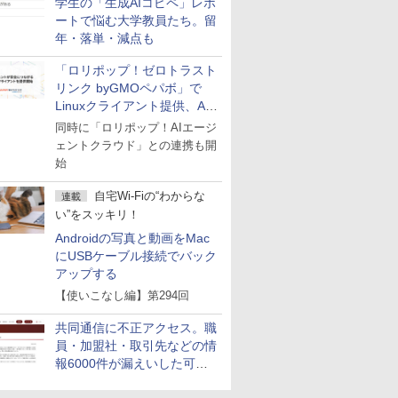
学生の「生成AIコピペ」レポ
ートで悩む大学教員たち。留
年・落単・減点も
「ロリポップ！ゼロトラスト
リンク byGMOペパボ」で
Linuxクライアント提供、AI
エージェントの接続が容易に
同時に「ロリポップ！AIエージ
ェントクラウド」との連携も開
始
自宅Wi-Fiの“わからな
連載
い”をスッキリ！
Androidの写真と動画をMac
にUSBケーブル接続でバック
アップする
【使いこなし編】第294回
共同通信に不正アクセス。職
員・加盟社・取引先などの情
報6000件が漏えいした可能
性