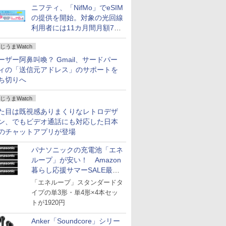
ニフティ、「NifMo」でeSIM
の提供を開始。対象の光回線
利用者には11カ月間月額770
円割引のキャンペーン
じうまWatch
ーザー阿鼻叫喚？ Gmail、サードパー
ィの「送信元アドレス」のサポートを
ち切りへ
じうまWatch
た目は既視感ありまくりなレトロデザ
ン、でもビデオ通話にも対応した日本
のチャットアプリが登場
パナソニックの充電池「エネ
ループ」が安い！ Amazon
暮らし応援サマーSALE最終
日
「エネループ」スタンダードタ
イプの単3形・単4形×4本セッ
トが1920円
Anker「Soundcore」シリー