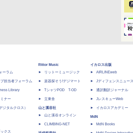
Rittor Music
イカロス出版
dフォーラム
リットーミュージック
AIRLINEweb
ップ担当者フォーラム
楽器探そう!デジマート
Jディフェンスニュー
ness Library
TシャツPOD T-OD
通訳翻訳ジャーナル
セミナー
立東舎
JレスキューWeb
 X（デジタルクロス）
山と溪谷社
イカロスアカデミー
山と溪谷オンライン
MdN
CLIMBING-NET
MdN Books
ブックス