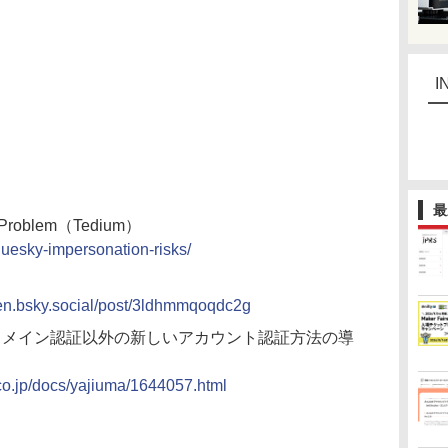
I
最
on Problem（Tedium）
luesky-impersonation-risks/
rsen.bsky.social/post/3ldhmmqoqdc2g
策でドメイン認証以外の新しいアカウント認証方法の導
.co.jp/docs/yajiuma/1644057.html