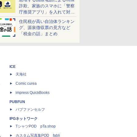
詐欺、家族のスマホに「警察
庁推奨アプリ」を入れて対策
しよう！
住民税が高い自治体ランキン
グ、源泉徴収票の見方など
「税金の話」まとめ
ICE
天海社
ス
Comic curea
impress QuickBooks
PUBFUN
パブファンセルフ
IPGネットワーク
TシャツPOD pTa.shop
カスタム写真集POD fabli