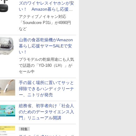
ズのワイヤレスイヤホンが安
い！ Amazon暮らし応援サ
マーSALE
アクティブノイキャン対応
「Soundcore P31i」が4990円
など
山善の食器乾燥機がAmazon
暮らし応援サマーSALEで安
い！
プラモデルの乾燥用途にも人気
で話題の「YD-180（LH）」が
セール中
手の届く場所に置いてサッと
掃除できるハンディクリーナ
ー、ニトリが発売
総務省、初学者向け「社会人
のためのデータサイエンス入
門」リニューアル開講
特集