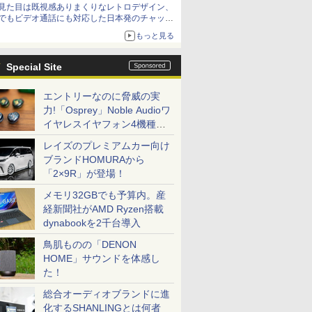
見た目は既視感ありまくりなレトロデザイン、
でもビデオ通話にも対応した日本発のチャット
アプリが登場【やじうまWatch】
もっと見る
Special Site
エントリーなのに脅威の実
力!「Osprey」Noble Audioワ
イヤレスイヤフォン4機種を
一気に聴く
レイズのプレミアムカー向け
ブランドHOMURAから
「2×9R」が登場！
メモリ32GBでも予算内。産
経新聞社がAMD Ryzen搭載
dynabookを2千台導入
鳥肌ものの「DENON
HOME」サウンドを体感し
た！
総合オーディオブランドに進
化するSHANLINGとは何者