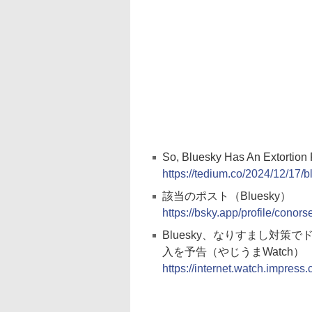
So, Bluesky Has An Extorti
https://tedium.co/2024/12/17/b
該当のポスト（Bluesky）
https://bsky.app/profile/cono
Bluesky、なりすまし対
入を予告（やじうまWatch）
https://internet.watch.impress