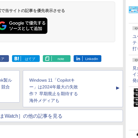
 検索で当サイトの記事を優先表示させる
や
ユ
テ
打
ェア
はてブ
note
LinkedIn
や
見
イ
nk製ル
Windows 11「Copilotキ
発
。競合
ー」は2024年最大の失敗
▲
作？ 早期廃止を期待する
海外メディアも
まWatch］の他の記事を見る