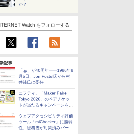
か？
NTERNET Watch をフォローする
新記事
「.jp」が40周年――1986年8
月5日、Jon Postel氏から村
井純氏に委任
ニフティ、「Maker Faire
Tokyo 2026」のペアチケッ
トが当たるキャンペーンをX
で実施。8月16日まで
ウェブアクセシビリティ評価
ツール「miChecker」に脆弱
性、総務省が対策済みバージ
ョンへの更新を呼び掛け