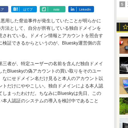
ェア
はてブ
note
LinkedIn
みを悪用した脅迫事件が発生していたことが明らかに
認証の方法として、自分が所有している独自ドメインを
意されている。ドメイン情報とアカウントを照合す
検証できるからというのが、Bluesky運営側の言
三者が、特定ユーザーの名前を含んだ独自ドメイ
たBlueskyの偽アカウントの買い取りをそのユー
。なにせドメイン名だけ見ると本人のアカウント以
ントだけにややこしい。独自ドメインによる本人認
しまったわけだ。ちなみにBlueskyは先日、この
い本人認証のシステムの導入を検討中であること