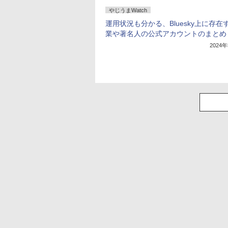
やじうまWatch
運用状況も分かる、Bluesky上に存在
業や著名人の公式アカウントのまとめ
2024