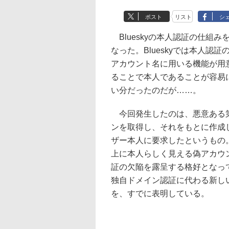
ポスト
リスト
シ
Blueskyの本人認証の仕組
なった。Blueskyでは本人
アカウント名に用いる機能が用
ることで本人であることが容易に
い分だったのだが……。
今回発生したのは、悪意ある第
ンを取得し、それをもとに作成し
ザー本人に要求したというもの
上に本人らしく見える偽アカウ
証の欠陥を露呈する格好となって
独自ドメイン認証に代わる新し
を、すでに表明している。