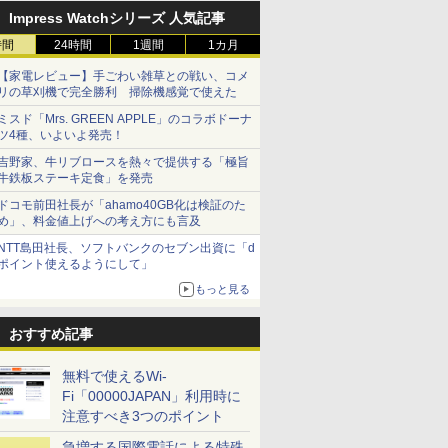
Impress Watchシリーズ 人気記事
時間
24時間
1週間
1カ月
【家電レビュー】手ごわい雑草との戦い、コメ
リの草刈機で完全勝利 掃除機感覚で使えた
ミスド「Mrs. GREEN APPLE」のコラボドーナ
ツ4種、いよいよ発売！
吉野家、牛リブロースを熱々で提供する「極旨
牛鉄板ステーキ定食」を発売
ドコモ前田社長が「ahamo40GB化は検証のた
め」、料金値上げへの考え方にも言及
NTT島田社長、ソフトバンクのセブン出資に「d
ポイント使えるようにして」
もっと見る
おすすめ記事
無料で使えるWi-
Fi「00000JAPAN」利用時に
注意すべき3つのポイント
急増する国際電話による特殊