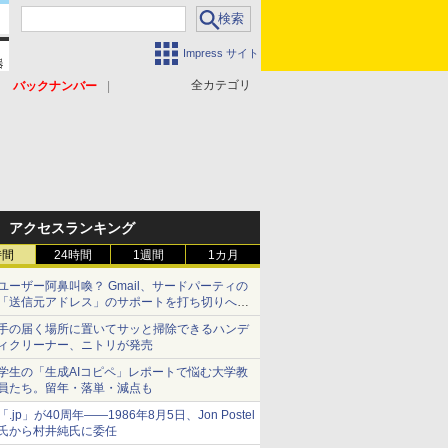
Impress サイト
全カテゴリ
バックナンバー
アクセスランキング
時間
24時間
1週間
1カ月
ユーザー阿鼻叫喚？ Gmail、サードパーティの
「送信元アドレス」のサポートを打ち切りへ
【やじうまWatch】
手の届く場所に置いてサッと掃除できるハンデ
ィクリーナー、ニトリが発売
学生の「生成AIコピペ」レポートで悩む大学教
員たち。留年・落単・減点も
「.jp」が40周年――1986年8月5日、Jon Postel
氏から村井純氏に委任