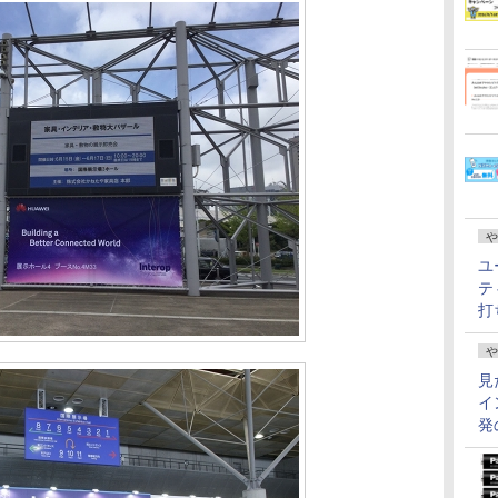
や
ユ
テ
打
や
見
イ
発