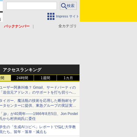
Impress サイト
全カテゴリ
バックナンバー
アクセスランキング
時間
24時間
1週間
1カ月
ユーザー阿鼻叫喚？ Gmail、サードパーティの
「送信元アドレス」のサポートを打ち切りへ
【やじうまWatch】
タイガー、魔法瓶の技術を応用した断熱材をデ
ータセンターに提供、東急グループの実証実験
で 「ステンレス密封真空断熱パネル TIVIP」
「.jp」が40周年――1986年8月5日、Jon Postel
氏から村井純氏に委任
学生の「生成AIコピペ」レポートで悩む大学教
員たち。留年・落単・減点も