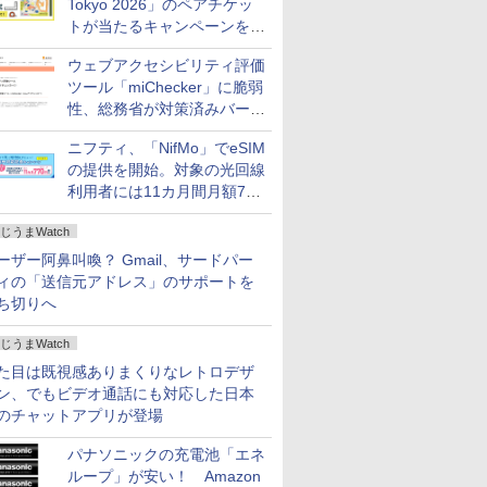
Tokyo 2026」のペアチケッ
トが当たるキャンペーンをX
で実施。8月16日まで
ウェブアクセシビリティ評価
ツール「miChecker」に脆弱
性、総務省が対策済みバージ
ョンへの更新を呼び掛け
ニフティ、「NifMo」でeSIM
の提供を開始。対象の光回線
利用者には11カ月間月額770
円割引のキャンペーン
じうまWatch
ーザー阿鼻叫喚？ Gmail、サードパー
ィの「送信元アドレス」のサポートを
ち切りへ
じうまWatch
た目は既視感ありまくりなレトロデザ
ン、でもビデオ通話にも対応した日本
のチャットアプリが登場
パナソニックの充電池「エネ
ループ」が安い！ Amazon