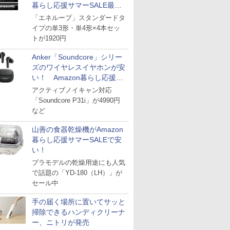
暮らし応援サマーSALE最終
日
「エネループ」スタンダードタ
イプの単3形・単4形×4本セッ
トが1920円
Anker「Soundcore」シリー
ズのワイヤレスイヤホンが安
い！ Amazon暮らし応援サ
マーSALE
アクティブノイキャン対応
「Soundcore P31i」が4990円
など
山善の食器乾燥機がAmazon
暮らし応援サマーSALEで安
い！
プラモデルの乾燥用途にも人気
で話題の「YD-180（LH）」が
セール中
手の届く場所に置いてサッと
掃除できるハンディクリーナ
ー、ニトリが発売