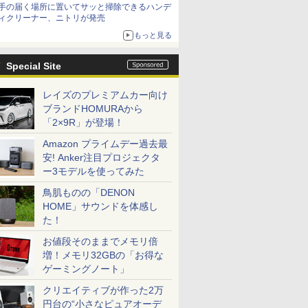
手の届く場所に置いてサッと掃除できるハンデ
ィクリーナー、ニトリが発売
もっと見る
Special Site
レイズのプレミアムカー向け
ブランドHOMURAから
「2×9R」が登場！
Amazon プライムデー過去最
安! Anker注目プロジェクタ
ー3モデルを使ってみた
鳥肌ものの「DENON
HOME」サウンドを体感し
た！
お値段そのままでメモリ倍
増！メモリ32GBの「お得な
ゲーミングノート」
クリエイティブが作った2万
円台の“小さなピュアオーデ