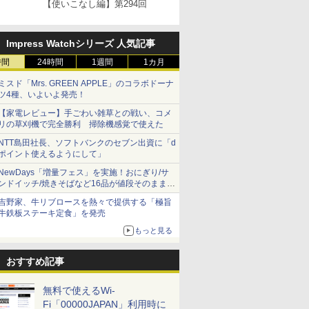
【使いこなし編】第294回
Impress Watchシリーズ 人気記事
時間
24時間
1週間
1カ月
ミスド「Mrs. GREEN APPLE」のコラボドーナ
ツ4種、いよいよ発売！
【家電レビュー】手ごわい雑草との戦い、コメ
リの草刈機で完全勝利 掃除機感覚で使えた
NTT島田社長、ソフトバンクのセブン出資に「d
ポイント使えるようにして」
NewDays「増量フェス」を実施！おにぎり/サ
ンドイッチ/焼きそばなど16品が値段そのままで
ボリュームアップ
吉野家、牛リブロースを熱々で提供する「極旨
牛鉄板ステーキ定食」を発売
もっと見る
おすすめ記事
無料で使えるWi-
Fi「00000JAPAN」利用時に