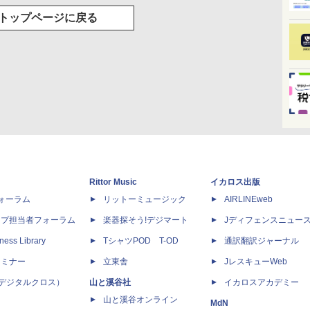
トップページに戻る
Rittor Music
イカロス出版
dフォーラム
リットーミュージック
AIRLINEweb
ップ担当者フォーラム
楽器探そう!デジマート
Jディフェンスニュー
ness Library
TシャツPOD T-OD
通訳翻訳ジャーナル
セミナー
立東舎
JレスキューWeb
 X（デジタルクロス）
山と溪谷社
イカロスアカデミー
山と溪谷オンライン
MdN