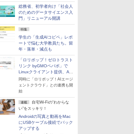
総務省、初学者向け「社会人
のためのデータサイエンス入
門」リニューアル開講
特集
学生の「生成AIコピペ」レポ
ートで悩む大学教員たち。留
年・落単・減点も
「ロリポップ！ゼロトラスト
リンク byGMOペパボ」で
Linuxクライアント提供、AI
エージェントの接続が容易に
同時に「ロリポップ！AIエージ
ェントクラウド」との連携も開
始
自宅Wi-Fiの“わからな
連載
い”をスッキリ！
Androidの写真と動画をMac
にUSBケーブル接続でバック
アップする