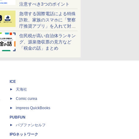
注意すべき3つのポイント
急増する国際電話による特殊
詐欺、家族のスマホに「警察
庁推奨アプリ」を入れて対策
しよう！
住民税が高い自治体ランキン
グ、源泉徴収票の見方など
「税金の話」まとめ
ICE
天海社
ス
Comic curea
impress QuickBooks
PUBFUN
パブファンセルフ
IPGネットワーク