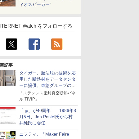
ィオスピーカー”
NTERNET Watch をフォローする
新記事
タイガー、魔法瓶の技術を応
用した断熱材をデータセンタ
ーに提供、東急グループの実
証実験で
「ステンレス密封真空断熱パネ
ル TIVIP」
「.jp」が40周年――1986年8
月5日、Jon Postel氏から村
井純氏に委任
ニフティ、「Maker Faire