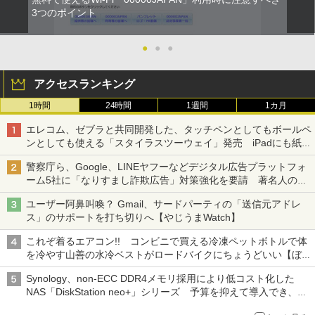
3つのポイント
●
●
●
アクセスランキング
1時間
24時間
1週間
1カ月
エレコム、ゼブラと共同開発した、タッチペンとしてもボールペ
ンとしても使える「スタイラスツーウェイ」発売 iPadにも紙に
も、持ち替えずに書き込める
警察庁ら、Google、LINEヤフーなどデジタル広告プラットフォ
ーム5社に「なりすまし詐欺広告」対策強化を要請 著名人の写
真や映像を使った投資詐欺などへの対策として
ユーザー阿鼻叫喚？ Gmail、サードパーティの「送信元アドレ
ス」のサポートを打ち切りへ【やじうまWatch】
これぞ着るエアコン!! コンビニで買える冷凍ペットボトルで体
を冷やす山善の水冷ベストがロードバイクにちょうどいい【ぼっ
ち・ざ・ろーど！その14】【空いた時間でなにしてる？】
Synology、non-ECC DDR4メモリ採用により低コスト化した
NAS「DiskStation neo+」シリーズ 予算を抑えて導入でき、
ECCメモリへのアップグレードも可能