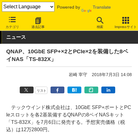
Powered by
Translate
INTERNET Watch
ハードウェア
ストレージ
カテゴリ
過去記事
検索
Impressサイト
ニュース
QNAP、10GbE SFP+×2とPCIe×2を装備した8ベ
イNAS「TS-832X」
岩崎 宰守
2018年7月3日 14:08
リスト
テックウインド株式会社は、10GbE SFP+ポートとPC
Ieスロットを各2基装備するQNAPの8ベイNASキット
「TS-832X」を7月6日に発売する。予想実売価格（税
込）は12万2800円。