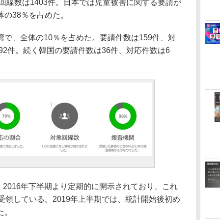
の回線数は1403件。日本では児童被害に関する要請が
体の38％を占めた。
で、全体の10％を占めた。要請件数は159件、対
92件。続く韓国の要請件数は36件、対応件数は6
eportは、2016年下半期より定期的に開示されており、これ
受領している。2019年上半期では、統計開始後初め
た。