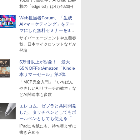
7820円で販売中。Android 16搭
載の「edge 60」は4万4820円
Web担当者Forum、「生成
AI×マーケティング」をテー
マにした無料セミナーを8月
27日にオンライン開催
サイバーエージェントや文藝春
秋、日本マイクロソフトなどが
登壇
5万冊以上が対象！ 最大
65％OFFのAmazon「Kindle
本サマーセール」第2弾
「MCP完全入門」「いちばん
やさしいAIリサーチの教本」な
どAI関連本も多数
エレコム、ゼブラと共同開発
した、タッチペンとしてもボ
ールペンとしても使える「ス
タイラスツーウェイ」発売
iPadにも紙にも、持ち替えずに
書き込める