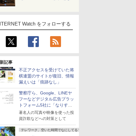
NTERNET Watch をフォローする
新記事
不正アクセスを受けていた将
棋連盟のサイトが復旧、情報
漏えいは「痕跡なし」
警察庁ら、Google、LINEヤ
フーなどデジタル広告プラッ
トフォーム5社に「なりすま
し詐欺広告」対策強化を要請
著名人の写真や映像を使った投
資詐欺などへの対策として
テレワーク、空いた時間でなにしてる？