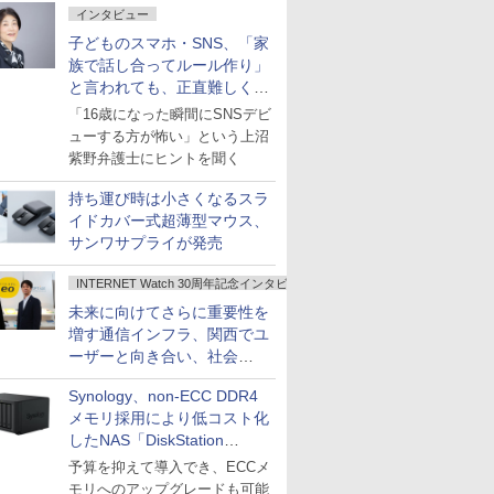
インタビュー
子どものスマホ・SNS、「家
族で話し合ってルール作り」
と言われても、正直難しくな
いですか？
「16歳になった瞬間にSNSデビ
ューする方が怖い」という上沼
紫野弁護士にヒントを聞く
持ち運び時は小さくなるスラ
イドカバー式超薄型マウス、
サンワサプライが発売
INTERNET Watch 30周年記念インタビュー
未来に向けてさらに重要性を
増す通信インフラ、関西でユ
ーザーと向き合い、社会
の“あたらしい”を起動し続け
Synology、non-ECC DDR4
る～オプテージ
メモリ採用により低コスト化
したNAS「DiskStation
neo+」シリーズ
予算を抑えて導入でき、ECCメ
モリへのアップグレードも可能