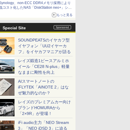
Synology、non-ECC DDR4メモリ採用により
低コスト化したNAS「DiskStation neo+」シリ
ーズ 予算を抑えて導入でき、ECCメモリへの
もっと見る
アップグレードも可能
Special Site
SOUNDPEATSのイヤカフ型
イヤフォン「UU2イヤーカ
フ」をイヤカフマニアが語る
レイズ鍛造1ピースアルミホ
イール「CE28 N-plus」軽量
なままに剛性を向上
AIスマートノートの
iFLYTEK「AINOTE 2」はな
ぜ魅力的なのか？
レイズのプレミアムカー向け
ブランドHOMURAから
「2×9R」が登場！
iFi audio主力「NEO Stream
3」「NEO iDSD 3」に迫る