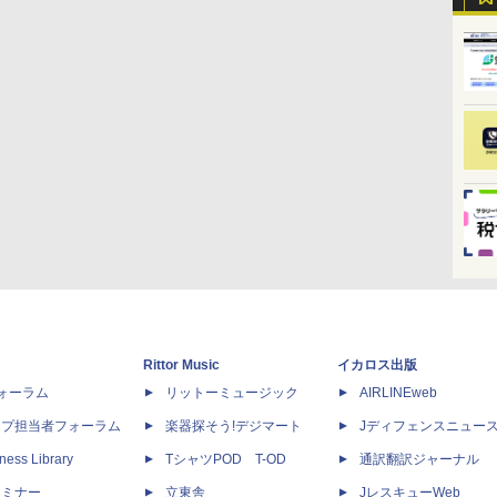
Rittor Music
イカロス出版
dフォーラム
リットーミュージック
AIRLINEweb
ップ担当者フォーラム
楽器探そう!デジマート
Jディフェンスニュー
ness Library
TシャツPOD T-OD
通訳翻訳ジャーナル
セミナー
立東舎
JレスキューWeb