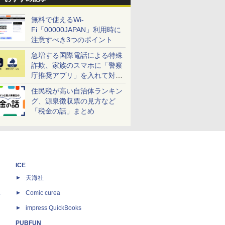
無料で使えるWi-
Fi「00000JAPAN」利用時に
注意すべき3つのポイント
急増する国際電話による特殊
詐欺、家族のスマホに「警察
庁推奨アプリ」を入れて対策
しよう！
住民税が高い自治体ランキン
グ、源泉徴収票の見方など
「税金の話」まとめ
ICE
天海社
ス
Comic curea
impress QuickBooks
PUBFUN