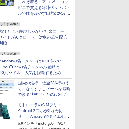
これぞ着るエアコン!! コン
ビニで買える冷凍ペットボト
ルで体を冷やす山善の水冷ベ
ストがロードバイクにちょう
じうまWatch
どいい【ぼっち・ざ・ろー
ど！その14】
類はもうお呼びじゃない？ 米ニュー
サイトがAIクローラー対象の広告配信
開始
じうまWatch
acebookの偽コメントは1000件287ド
、YouTubeの偽チャンネル登録は
000人78ドル…人気を捏造するための
格リストが公開中
国内の銀行・信金386行のう
ち、なりすましメールを遮断
できる状態だったのは26.7％
にとどまる～GMOブランド
モトローラのSIMフリー
セキュリティ調査
Androidスマホが2万円切
り！ Amazonでタイムセー
ル
6.9インチ「moto g06」が1万