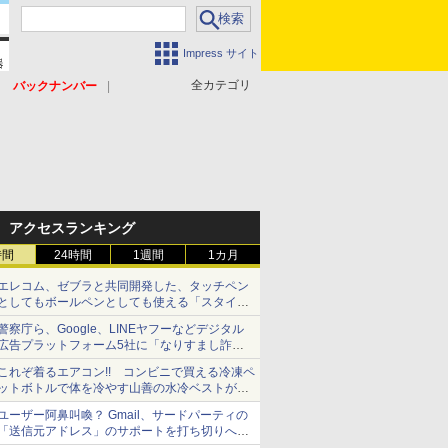
Impress サイト
全カテゴリ
バックナンバー
アクセスランキング
時間
24時間
1週間
1カ月
エレコム、ゼブラと共同開発した、タッチペン
としてもボールペンとしても使える「スタイラ
スツーウェイ」発売 iPadにも紙にも、持ち替
警察庁ら、Google、LINEヤフーなどデジタル
えずに書き込める
広告プラットフォーム5社に「なりすまし詐欺
広告」対策強化を要請 著名人の写真や映像を
これぞ着るエアコン!! コンビニで買える冷凍ペ
使った投資詐欺などへの対策として
ットボトルで体を冷やす山善の水冷ベストがロ
ードバイクにちょうどいい【ぼっち・ざ・ろー
ユーザー阿鼻叫喚？ Gmail、サードパーティの
ど！その14】【空いた時間でなにしてる？】
「送信元アドレス」のサポートを打ち切りへ
【やじうまWatch】