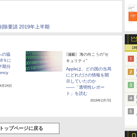
除要請 2019年上半期
1
への協
海の向こうの“セ
連載
58％に
キュリティ”
半期分
Appleは、どの国の当局
ency
にどれだけの情報を開
示していたのか
年4月24日
――「透明性レポー
ト」を読む
2019年2月7日
トップページに戻る