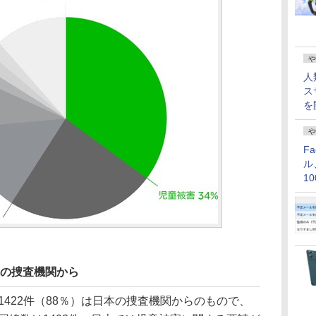
や
人
ス
を
や
F
ル
1
価
本の捜査機関から
1422件（88％）は日本の捜査機関からのもので、