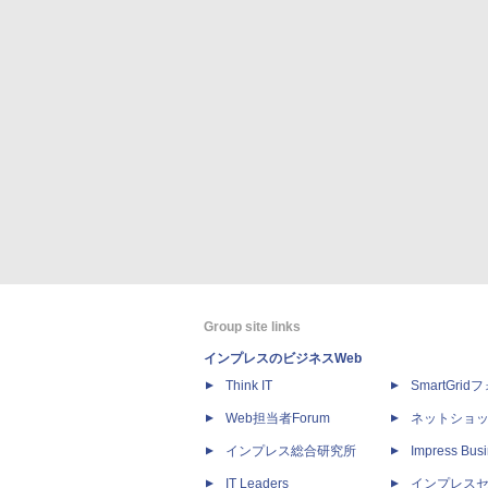
Group site links
インプレスのビジネスWeb
Think IT
SmartGri
Web担当者Forum
ネットショ
インプレス総合研究所
Impress Busi
IT Leaders
インプレス