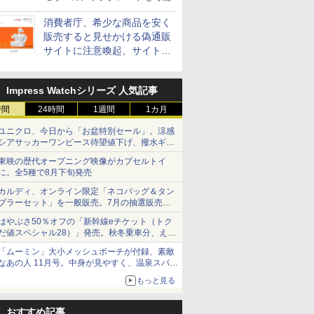
消費者庁、希少な商品を安く
販売すると見せかける偽通販
サイトに注意喚起、サイト名
とドメイン名を公表
Impress Watchシリーズ 人気記事
時間
24時間
1週間
1カ月
ユニクロ、今日から「お盆特別セール」。涼感
シアサッカーワンピース待望値下げ、撥水ギア
ショーツは1990円に
東映の歴代オープニング映像がカプセルトイ
に。全5種で8月下旬発売
カルディ、オンライン限定「ネコバッグ＆タン
ブラーセット」を一般販売。7月の抽選販売の
当選無効分
はやぶさ50％オフの「新幹線eチケット（トク
だ値スペシャル28）」発売。秋冬乗車分、えき
ねっと限定
「ムーミン」大小メッシュポーチが付録、素敵
なあの人 11月号。中身が見やすく、温泉スパに
も使える
もっと見る
おすすめ記事