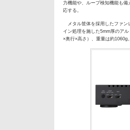
力機能や、ループ検知機能も備え
応する。
メタル筐体を採用したファンレ
イン処理を施した5mm厚のアルミ
×奥行×高さ）、重量は約1060g