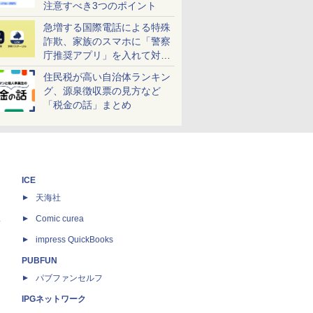
注意すべき3つのポイント
急増する国際電話による特殊
詐欺、家族のスマホに「警察
庁推奨アプリ」を入れて対策
しよう！
住民税が高い自治体ランキン
グ、源泉徴収票の見方など
「税金の話」まとめ
ICE
天海社
ス
Comic curea
impress QuickBooks
PUBFUN
パブファンセルフ
IPGネットワーク