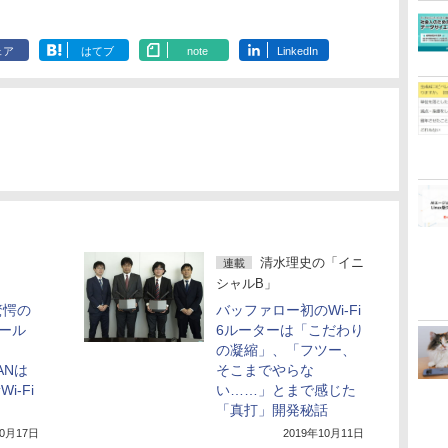
ェア
はてブ
note
LinkedIn
清水理史の「イニ
連載
シャルB」
驚愕の
バッファロー初のWi-Fi
ピール
6ルーターは「こだわり
の凝縮」、「フツー、
ANは
そこまでやらな
i-Fi
い……」とまで感じた
「真打」開発秘話
10月17日
2019年10月11日