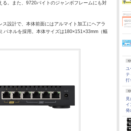
る。また、9720バイトのジャンボフレームにも対
ス設計で、本体前面にはアルマイト加工にヘアラ
パネルを採用。本体サイズは180×151×33mm（幅
。
や
ユ
テ
打
や
見
イ
発