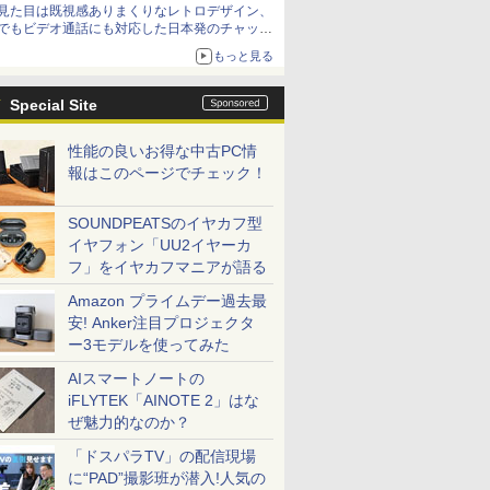
見た目は既視感ありまくりなレトロデザイン、
でもビデオ通話にも対応した日本発のチャット
アプリが登場【やじうまWatch】
もっと見る
Special Site
性能の良いお得な中古PC情
報はこのページでチェック！
SOUNDPEATSのイヤカフ型
イヤフォン「UU2イヤーカ
フ」をイヤカフマニアが語る
Amazon プライムデー過去最
安! Anker注目プロジェクタ
ー3モデルを使ってみた
AIスマートノートの
iFLYTEK「AINOTE 2」はな
ぜ魅力的なのか？
「ドスパラTV」の配信現場
に“PAD”撮影班が潜入!人気の