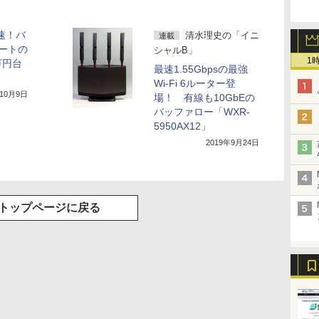
倍速！バ
清水理史の「イニ
連載
ートの
シャルB」
1
万円台
最速1.55Gbpsの最強
Wi-Fi 6ルーター登
年10月9日
場！ 有線も10GbEの
バッファロー「WXR-
5950AX12」
2019年9月24日
トップページに戻る