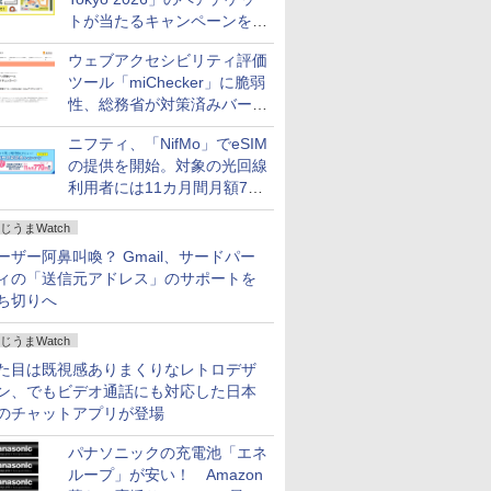
トが当たるキャンペーンをX
で実施。8月16日まで
ウェブアクセシビリティ評価
ツール「miChecker」に脆弱
性、総務省が対策済みバージ
ョンへの更新を呼び掛け
ニフティ、「NifMo」でeSIM
の提供を開始。対象の光回線
利用者には11カ月間月額770
円割引のキャンペーン
じうまWatch
ーザー阿鼻叫喚？ Gmail、サードパー
ィの「送信元アドレス」のサポートを
ち切りへ
じうまWatch
た目は既視感ありまくりなレトロデザ
ン、でもビデオ通話にも対応した日本
のチャットアプリが登場
パナソニックの充電池「エネ
ループ」が安い！ Amazon