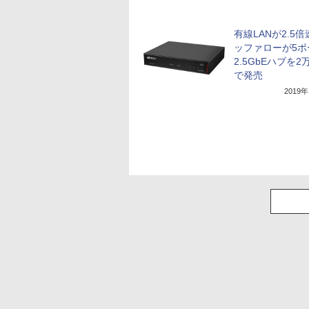
有線LANが2.5
ッファローが5ポ
2.5GbEハブを2
で発売
2019