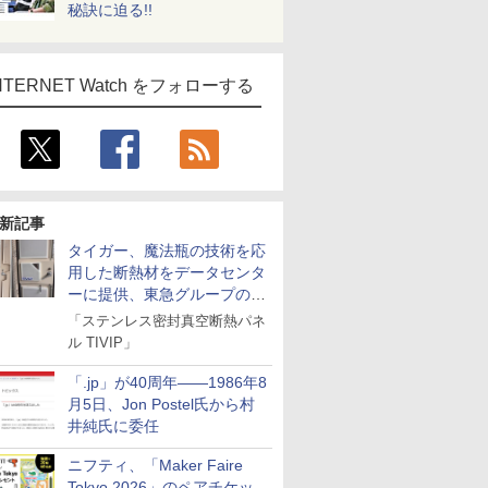
秘訣に迫る!!
NTERNET Watch をフォローする
新記事
タイガー、魔法瓶の技術を応
用した断熱材をデータセンタ
ーに提供、東急グループの実
証実験で
「ステンレス密封真空断熱パネ
ル TIVIP」
「.jp」が40周年――1986年8
月5日、Jon Postel氏から村
井純氏に委任
ニフティ、「Maker Faire
Tokyo 2026」のペアチケッ