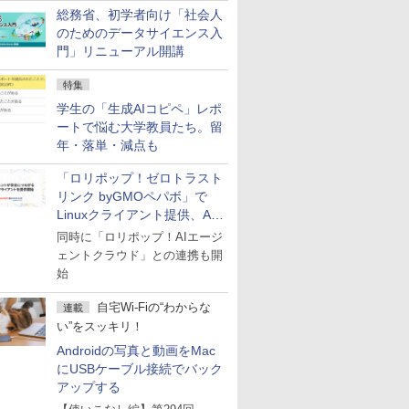
総務省、初学者向け「社会人
のためのデータサイエンス入
門」リニューアル開講
特集
学生の「生成AIコピペ」レポ
ートで悩む大学教員たち。留
年・落単・減点も
「ロリポップ！ゼロトラスト
リンク byGMOペパボ」で
Linuxクライアント提供、AI
エージェントの接続が容易に
同時に「ロリポップ！AIエージ
ェントクラウド」との連携も開
始
自宅Wi-Fiの“わからな
連載
い”をスッキリ！
Androidの写真と動画をMac
にUSBケーブル接続でバック
アップする