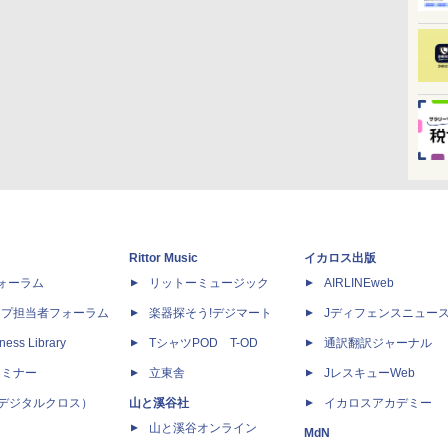
Rittor Music
イカロス出版
dフォーラム
リットーミュージック
AIRLINEweb
ップ担当者フォーラム
楽器探そう!デジマート
Jディフェンスニュー
ness Library
TシャツPOD T-OD
通訳翻訳ジャーナル
セミナー
立東舎
JレスキューWeb
 X（デジタルクロス）
山と溪谷社
イカロスアカデミー
山と溪谷オンライン
MdN