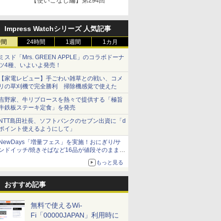
【使いこなし編】第294回
Impress Watchシリーズ 人気記事
時間
24時間
1週間
1カ月
ミスド「Mrs. GREEN APPLE」のコラボドーナ
ツ4種、いよいよ発売！
【家電レビュー】手ごわい雑草との戦い、コメ
リの草刈機で完全勝利 掃除機感覚で使えた
吉野家、牛リブロースを熱々で提供する「極旨
牛鉄板ステーキ定食」を発売
NTT島田社長、ソフトバンクのセブン出資に「d
ポイント使えるようにして」
NewDays「増量フェス」を実施！おにぎり/サ
ンドイッチ/焼きそばなど16品が値段そのままで
ボリュームアップ
もっと見る
おすすめ記事
無料で使えるWi-
Fi「00000JAPAN」利用時に