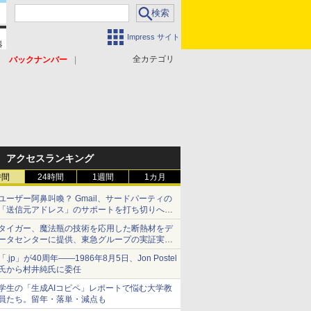
Impress サイト
全カテゴリ
バックナンバー
アクセスランキング
時間
24時間
1週間
1カ月
ユーザー阿鼻叫喚？ Gmail、サードパーティの
「送信元アドレス」のサポートを打ち切りへ
【やじうまWatch】
タイガー、魔法瓶の技術を応用した断熱材をデ
ータセンターに提供、東急グループの実証実験
で 「ステンレス密封真空断熱パネル TIVIP」
「.jp」が40周年――1986年8月5日、Jon Postel
氏から村井純氏に委任
学生の「生成AIコピペ」レポートで悩む大学教
員たち。留年・落単・減点も