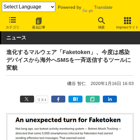
Powered by
Translate
INTERNET Watch
トピック
セキュリティ
ウイルス/マルウェア
カテゴリ
過去記事
検索
Impressサイト
ニュース
進化するマルウェア「Faketoken」、今度は感染
デバイスから海外へSMSを一斉送信するツールに
変貌
磯谷 智仁
2020年1月16日 16:03
リスト