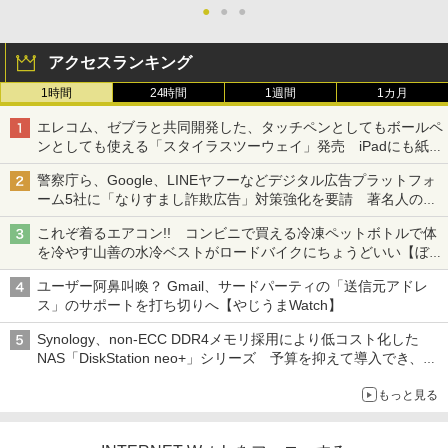
●
●
●
アクセスランキング
1時間
24時間
1週間
1カ月
エレコム、ゼブラと共同開発した、タッチペンとしてもボールペ
ンとしても使える「スタイラスツーウェイ」発売 iPadにも紙に
も、持ち替えずに書き込める
警察庁ら、Google、LINEヤフーなどデジタル広告プラットフォ
ーム5社に「なりすまし詐欺広告」対策強化を要請 著名人の写
真や映像を使った投資詐欺などへの対策として
これぞ着るエアコン!! コンビニで買える冷凍ペットボトルで体
を冷やす山善の水冷ベストがロードバイクにちょうどいい【ぼっ
ち・ざ・ろーど！その14】【空いた時間でなにしてる？】
ユーザー阿鼻叫喚？ Gmail、サードパーティの「送信元アドレ
ス」のサポートを打ち切りへ【やじうまWatch】
Synology、non-ECC DDR4メモリ採用により低コスト化した
NAS「DiskStation neo+」シリーズ 予算を抑えて導入でき、
ECCメモリへのアップグレードも可能
もっと見る