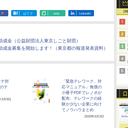
1
ェア
はてブ
note
LinkedIn
助成金（公益財団法人東京しごと財団）
助成金募集を開始します！（東京都の報道発表資料）
ロナ対
「緊急テレワーク、対
円のテ
応マニュアル」無償の
小冊子PDFでレノボが
配布、テレワークの経
0年3月9日
験が少ない企業に向け
てノウハウまとめ
2020年3月3日