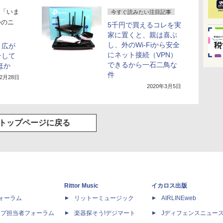
「いま
今すぐ読みたい注目記事
つのニ
5千円で買えるコレを実
家に置くと、親は喜ぶ
し、外のWi-Fiから安全
：広が
にネット接続（VPN）
そして
できるから一石二鳥な
ほか
件
年2月28日
2020年3月5日
トップページに戻る
Rittor Music
イカロス出版
dフォーラム
リットーミュージック
AIRLINEweb
ップ担当者フォーラム
楽器探そう!デジマート
Jディフェンスニュー