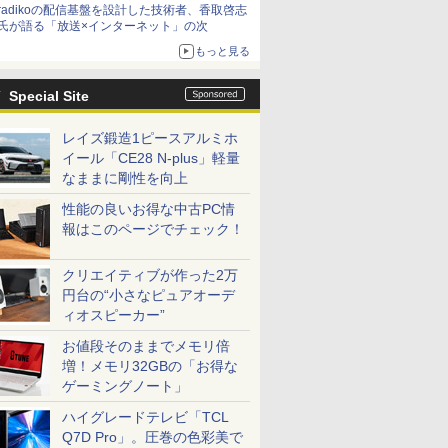
radikoの配信基盤を設計した技術者、香取啓志
氏が語る「放送×インターネット」の次
もっと見る
Special Site
レイズ鍛造1ピースアルミホ
イール「CE28 N-plus」軽量
なままに剛性を向上
性能の良いお得な中古PC情
報はこのページでチェック！
クリエイティブが作った2万
円台の“小さなピュアオーデ
ィオスピーカー”
お値段そのままでメモリ倍
増！メモリ32GBの「お得な
ゲーミングノート」
ハイグレードテレビ「TCL
Q7D Pro」。圧巻の色彩美で