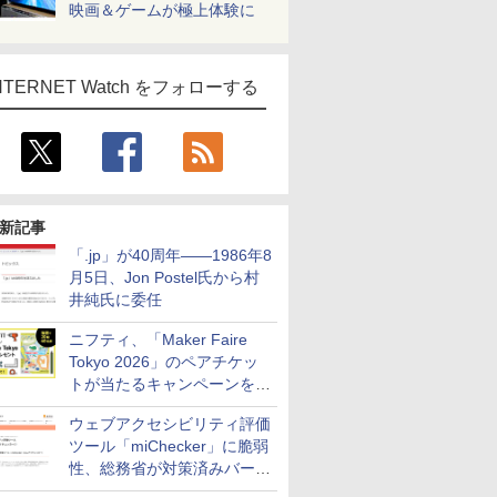
映画＆ゲームが極上体験に
NTERNET Watch をフォローする
新記事
「.jp」が40周年――1986年8
月5日、Jon Postel氏から村
井純氏に委任
ニフティ、「Maker Faire
Tokyo 2026」のペアチケッ
トが当たるキャンペーンをX
で実施。8月16日まで
ウェブアクセシビリティ評価
ツール「miChecker」に脆弱
性、総務省が対策済みバージ
ョンへの更新を呼び掛け