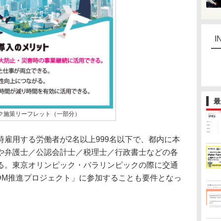
I
最
ク施策リーフレット（一部分）
雇用する労働者が2名以上999名以下で、都内に本
や弁護士／公認会計士／税理士／行政書士などの各
る。東京オリンピック・パラリンピックの際に交通
TDM推進プロジェクト」に参加することも要件となっ