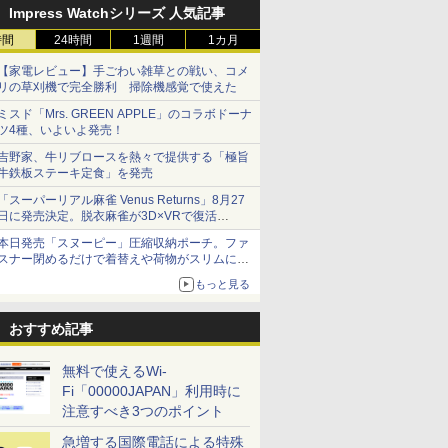
Impress Watchシリーズ 人気記事
時間
24時間
1週間
1カ月
【家電レビュー】手ごわい雑草との戦い、コメ
リの草刈機で完全勝利 掃除機感覚で使えた
ミスド「Mrs. GREEN APPLE」のコラボドーナ
ツ4種、いよいよ発売！
吉野家、牛リブロースを熱々で提供する「極旨
牛鉄板ステーキ定食」を発売
「スーパーリアル麻雀 Venus Returns」8月27
日に発売決定。脱衣麻雀が3D×VRで復活
発売から2週間は20%オフになるセールが実施
本日発売「スヌーピー」圧縮収納ポーチ。ファ
スナー閉めるだけで着替えや荷物がスリムにま
とまる
もっと見る
おすすめ記事
無料で使えるWi-
Fi「00000JAPAN」利用時に
注意すべき3つのポイント
急増する国際電話による特殊