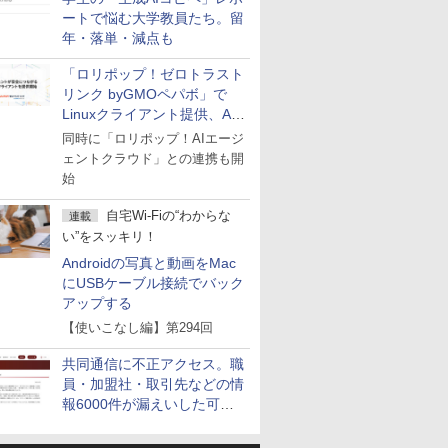
ートで悩む大学教員たち。留
年・落単・減点も
「ロリポップ！ゼロトラスト
リンク byGMOペパボ」で
Linuxクライアント提供、AI
エージェントの接続が容易に
同時に「ロリポップ！AIエージ
ェントクラウド」との連携も開
始
自宅Wi-Fiの“わからな
連載
い”をスッキリ！
Androidの写真と動画をMac
にUSBケーブル接続でバック
アップする
【使いこなし編】第294回
共同通信に不正アクセス。職
員・加盟社・取引先などの情
報6000件が漏えいした可能
性