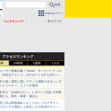
Impress サイト
全カテゴリ
バックナンバー
アクセスランキング
時間
24時間
1週間
1カ月
ユーザー阿鼻叫喚？ Gmail、サードパーティの
「送信元アドレス」のサポートを打ち切りへ
【やじうまWatch】
手の届く場所に置いてサッと掃除できるハンデ
ィクリーナー、ニトリが発売
学生の「生成AIコピペ」レポートで悩む大学教
員たち。留年・落単・減点も
見た目は既視感ありまくりなレトロデザイン、
でもビデオ通話にも対応した日本発のチャット
アプリが登場【やじうまWatch】