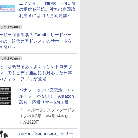
ニフティ、「NifMo」でeSIM
の提供を開始。対象の光回線
利用者には11カ月間月額770
円割引のキャンペーン
じうまWatch
ーザー阿鼻叫喚？ Gmail、サードパー
ィの「送信元アドレス」のサポートを
ち切りへ
じうまWatch
た目は既視感ありまくりなレトロデザ
ン、でもビデオ通話にも対応した日本
のチャットアプリが登場
パナソニックの充電池「エネ
ループ」が安い！ Amazon
暮らし応援サマーSALE最終
日
「エネループ」スタンダードタ
イプの単3形・単4形×4本セッ
トが1920円
Anker「Soundcore」シリー