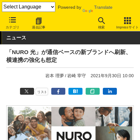
Powered by
Translate
INTERNET Watch
サービス/ソフト
通信
固定回線
カテゴリ
過去記事
検索
Impressサイト
ニュース
「NURO 光」が通信ベースの新ブランドへ刷新、
横連携の強化も想定
岩本 理夢
岩崎 宰守
2021年9月30日 10:00
リスト