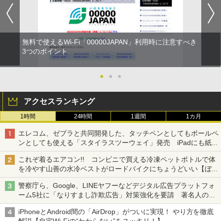
無料で使えるWi-Fi「00000JAPAN」利用時に注意すべき
3つのポイント
●
●
●
アクセスランキング
1時間
24時間
1週間
1カ月
エレコム、ゼブラと共同開発した、タッチペンとしてもボールペ
ンとしても使える「スタイラスツーウェイ」発売 iPadにも紙に
も、持ち替えずに書き込める
これぞ着るエアコン!! コンビニで買える冷凍ペットボトルで体
を冷やす山善の水冷ベストがロードバイクにちょうどいい【ぼっ
ち・ざ・ろーど！その14】【空いた時間でなにしてる？】
警察庁ら、Google、LINEヤフーなどデジタル広告プラットフォ
ーム5社に「なりすまし詐欺広告」対策強化を要請 著名人の写
真や映像を使った投資詐欺などへの対策として
iPhoneとAndroid間の「AirDrop」がついに実現！ やり方を徹底
解説【自宅Wi-Fiの“わからない”をスッキリ！】