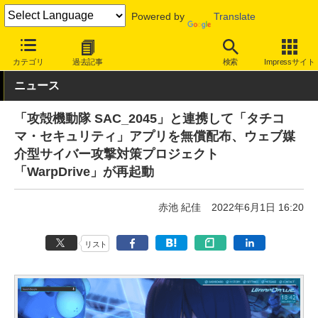
Powered by
Translate
INTERNET Watch
トピック
セキュリティ
対策ソフト/サービス
カテゴリ
過去記事
検索
Impressサイト
ニュース
「攻殻機動隊 SAC_2045」と連携して「タチコ
マ・セキュリティ」アプリを無償配布、ウェブ媒
介型サイバー攻撃対策プロジェクト
「WarpDrive」が再起動
赤池 紀佳
2022年6月1日 16:20
リスト