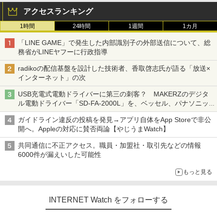
アクセスランキング
1時間
24時間
1週間
1カ月
「LINE GAME」で発生した内部識別子の外部送信について、総
務省がLINEヤフーに行政指導
radikoの配信基盤を設計した技術者、香取啓志氏が語る「放送×
インターネット」の次
USB充電式電動ドライバーに第三の刺客？ MAKERZのデジタ
ル電動ドライバー「SD-FA-2000L」を、ベッセル、パナソニッ
クと比較してみた 【テレワークグッズ・ミニレビュー 第165
ガイドライン違反の投稿を発見→アプリ自体をApp Storeで非公
回】
開へ。Appleの対応に賛否両論【やじうまWatch】
共同通信に不正アクセス。職員・加盟社・取引先などの情報
6000件が漏えいした可能性
もっと見る
INTERNET Watch をフォローする