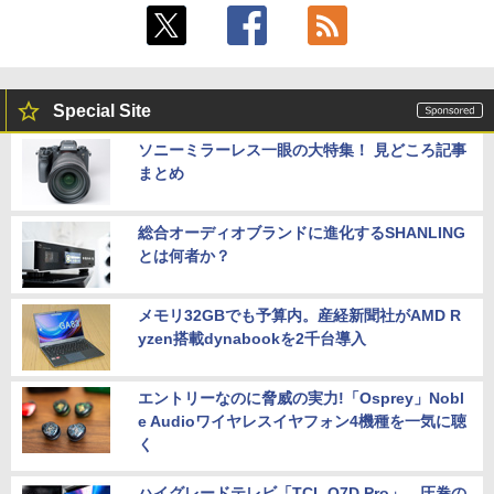
Special Site
ソニーミラーレス一眼の大特集！ 見どころ記事
まとめ
総合オーディオブランドに進化するSHANLING
とは何者か？
メモリ32GBでも予算内。産経新聞社がAMD R
yzen搭載dynabookを2千台導入
エントリーなのに脅威の実力!「Osprey」Nobl
e Audioワイヤレスイヤフォン4機種を一気に聴
く
ハイグレードテレビ「TCL Q7D Pro」。圧巻の