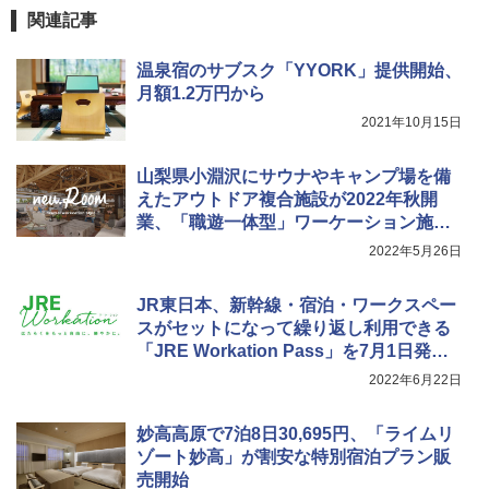
関連記事
温泉宿のサブスク「YYORK」提供開始、
月額1.2万円から
2021年10月15日
山梨県小淵沢にサウナやキャンプ場を備
えたアウトドア複合施設が2022年秋開
業、「職遊一体型」ワーケーション施設
「neu.Room」も
2022年5月26日
JR東日本、新幹線・宿泊・ワークスペー
スがセットになって繰り返し利用できる
「JRE Workation Pass」を7月1日発
売。法人向け
2022年6月22日
妙高高原で7泊8日30,695円、「ライムリ
ゾート妙高」が割安な特別宿泊プラン販
売開始