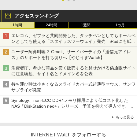
アクセスランキング
1時間
24時間
1週間
1カ月
エレコム、ゼブラと共同開発した、タッチペンとしてもボールペ
ンとしても使える「スタイラスツーウェイ」発売 iPadにも紙に
も、持ち替えずに書き込める
ユーザー阿鼻叫喚？ Gmail、サードパーティの「送信元アドレ
ス」のサポートを打ち切りへ【やじうまWatch】
消費者庁、希少な商品を安く販売すると見せかける偽通販サイト
に注意喚起、サイト名とドメイン名を公表
持ち運び時は小さくなるスライドカバー式超薄型マウス、サンワ
サプライが発売
Synology、non-ECC DDR4メモリ採用により低コスト化した
NAS「DiskStation neo+」シリーズ 予算を抑えて導入でき、
ECCメモリへのアップグレードも可能
もっと見る
INTERNET Watch をフォローする