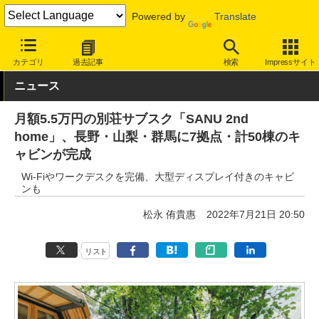
Powered by
Translate
INTERNET Watch
トピック
仕事/働き方
ワーケーション
カテゴリ
過去記事
検索
Impressサイト
ニュース
月額5.5万円の別荘サブスク「SANU 2nd
home」、長野・山梨・群馬に7拠点・計50棟のキ
ャビンが完成
Wi-Fiやワークデスクを完備、大型ディスプレイ付きのキャビ
ンも
松永 侑貴惠
2022年7月21日 20:50
リスト