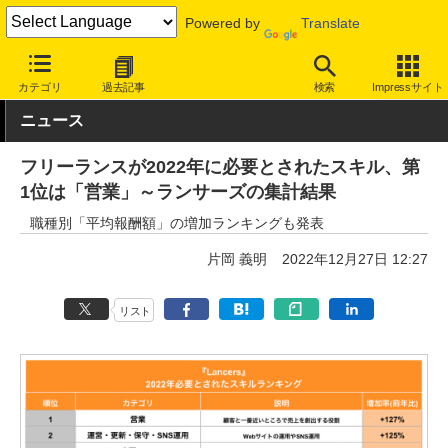
Powered by
Translate
INTERNET Watch
トピック
仕事/働き方
キャリア
カテゴリ
過去記事
検索
Impressサイト
ニュース
フリーランスが2022年に必要とされたスキル、第
1位は「営業」～ランサーズの集計結果
職種別「平均報酬額」の増加ランキングも発表
片岡 義明
2022年12月27日 12:27
リスト