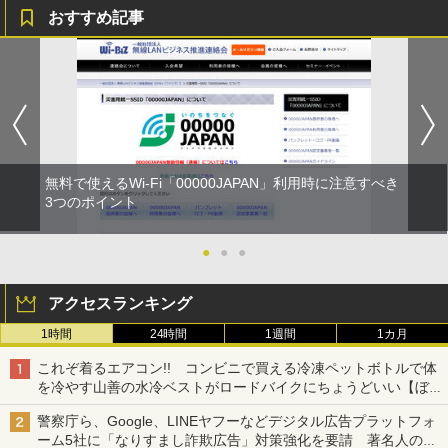
おすすめ記事
無料で使えるWi-Fi「00000JAPAN」利用時に注意すべき
3つのポイント
●
●
●
アクセスランキング
1時間
24時間
1週間
1カ月
これぞ着るエアコン!! コンビニで買える冷凍ペットボトルで体
を冷やす山善の水冷ベストがロードバイクにちょうどいい【ぼっ
ち・ざ・ろーど！その14】【空いた時間でなにしてる？】
警察庁ら、Google、LINEヤフーなどデジタル広告プラットフォ
ーム5社に「なりすまし詐欺広告」対策強化を要請 著名人の写