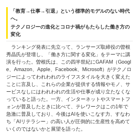
「教育→仕事→引退」という標準的モデルのない時代
へ。
テクノロジーの進化とコロナ禍がもたらした働き方の
変化
ランキング発表に先立って、ランサーズ取締役の曽根
秀晶氏が登壇し、「働き方に関する変化」をテーマに講
演を行った。曽根氏は、この四半世紀にGAFAM（Googl
e、Amazon、Apple、Facebook、Microsoft）がテクノロ
ジーによってわれわれのライフスタイルを大きく変えた
ことに言及し、これらの企業が提供する情報やモノ、サ
ービスなしにはわれわれの生活や仕事が成り立たなくな
っていると語った。一方、インターネットやスマートフ
ォンが普及したときに比べて、テレワークはこの1年で
急激に普及しており、今後はAIを使いこなす力、すなわ
ち「AIリテラシー」の高い人が圧倒的に生産性を高めて
いくのではないかと展望を語った。