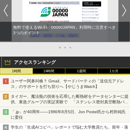
無料で使えるWi-Fi「00000JAPAN」利用時に注意すべき
3つのポイント
●
●
●
アクセスランキング
1時間
24時間
1週間
1カ月
ユーザー阿鼻叫喚？ Gmail、サードパーティの「送信元アドレ
ス」のサポートを打ち切りへ【やじうまWatch】
タイガー、魔法瓶の技術を応用した断熱材をデータセンターに提
供、東急グループの実証実験で 「ステンレス密封真空断熱パネ
ル TIVIP」
「.jp」が40周年――1986年8月5日、Jon Postel氏から村井純氏
に委任
学生の「生成AIコピペ」レポートで悩む大学教員たち。留年・落