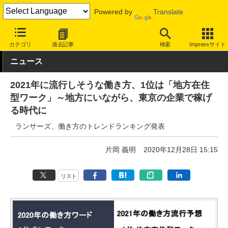
Powered by
Translate
INTERNET Watch
トピック
仕事/働き方
キャリア
カテゴリ
過去記事
検索
Impressサイト
ニュース
2021年に流行しそうな働き方、1位は「地方在住
型ワーク」～地方にいながら、東京の企業で稼げ
る時代に
ランサーズ、働き方のトレンドランキング発表
片岡 義明
2020年12月28日 15:15
リスト