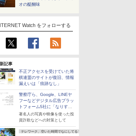
オの醍醐味
NTERNET Watch をフォローする
新記事
不正アクセスを受けていた将
棋連盟のサイトが復旧、情報
漏えいは「痕跡なし」
警察庁ら、Google、LINEヤ
フーなどデジタル広告プラッ
トフォーム5社に「なりすま
し詐欺広告」対策強化を要請
著名人の写真や映像を使った投
資詐欺などへの対策として
テレワーク、空いた時間でなにしてる？