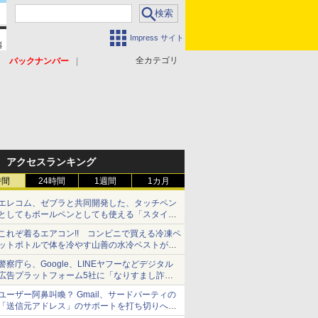
Impress サイト
全カテゴリ
バックナンバー
アクセスランキング
時間
24時間
1週間
1カ月
エレコム、ゼブラと共同開発した、タッチペン
としてもボールペンとしても使える「スタイラ
スツーウェイ」発売 iPadにも紙にも、持ち替
これぞ着るエアコン!! コンビニで買える冷凍ペ
えずに書き込める
ットボトルで体を冷やす山善の水冷ベストがロ
ードバイクにちょうどいい【ぼっち・ざ・ろー
警察庁ら、Google、LINEヤフーなどデジタル
ど！その14】【空いた時間でなにしてる？】
広告プラットフォーム5社に「なりすまし詐欺
広告」対策強化を要請 著名人の写真や映像を
ユーザー阿鼻叫喚？ Gmail、サードパーティの
使った投資詐欺などへの対策として
「送信元アドレス」のサポートを打ち切りへ
【やじうまWatch】