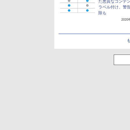
た悪質なコンテ
ラベル付け、警
除も
202