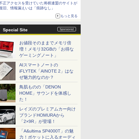
不正アクセスを受けていた将棋連盟のサイトが
復旧、情報漏えいは「痕跡なし」
もっと見る
Special Site
お値段そのままでメモリ倍
増！メモリ32GBの「お得な
ゲーミングノート」
AIスマートノートの
iFLYTEK「AINOTE 2」はな
ぜ魅力的なのか？
鳥肌ものの「DENON
HOME」サウンドを体感し
た！
レイズのプレミアムカー向け
ブランドHOMURAから
「2×9R」が登場！
「A&ultima SP4000T」の魅
力！ポケットに入るオーディ