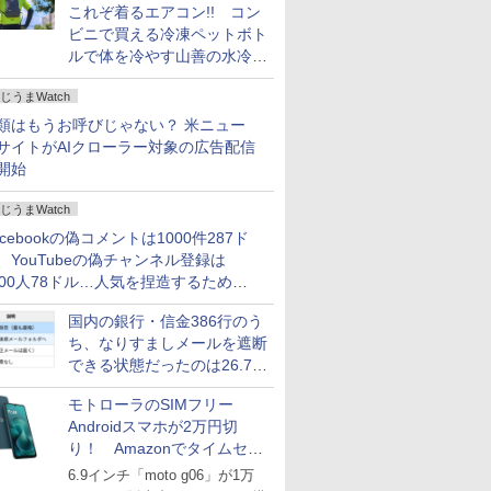
これぞ着るエアコン!! コン
ビニで買える冷凍ペットボト
ルで体を冷やす山善の水冷ベ
ストがロードバイクにちょう
じうまWatch
どいい【ぼっち・ざ・ろー
ど！その14】
類はもうお呼びじゃない？ 米ニュー
サイトがAIクローラー対象の広告配信
開始
じうまWatch
acebookの偽コメントは1000件287ド
、YouTubeの偽チャンネル登録は
000人78ドル…人気を捏造するための
格リストが公開中
国内の銀行・信金386行のう
ち、なりすましメールを遮断
できる状態だったのは26.7％
にとどまる～GMOブランド
モトローラのSIMフリー
セキュリティ調査
Androidスマホが2万円切
り！ Amazonでタイムセー
ル
6.9インチ「moto g06」が1万