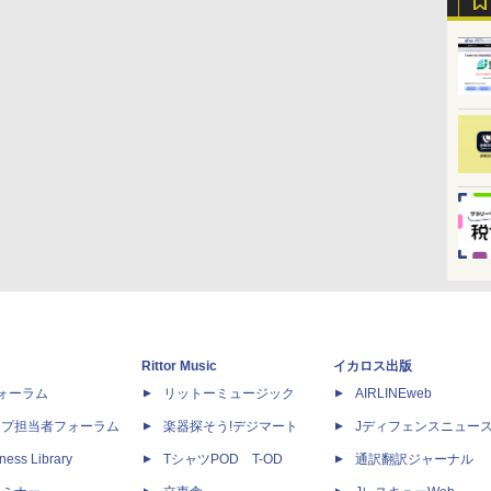
Rittor Music
イカロス出版
dフォーラム
リットーミュージック
AIRLINEweb
ップ担当者フォーラム
楽器探そう!デジマート
Jディフェンスニュー
ness Library
TシャツPOD T-OD
通訳翻訳ジャーナル