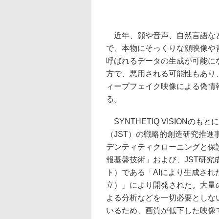
近年、顔や音声、自然言語など
で、本物にそっくりな顔映像や
呼ばれるデータの生成が可能に
方で、悪用される可能性もあり
ィープフェイク映像による偽情
る。
SYNTHETIQ VISION
（JST）の戦略的創造研究推進事業
デンティティクローニングと保
報基盤技術」および、JST研究
ト）である「AIにより生成さ
立）」により開発された。大量
よる分析などを一切必要としな
いるため、画質が低下した映像