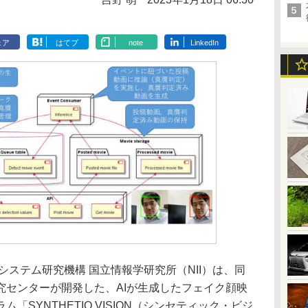
ェア
はてブ
note
LinkedIn
ステム研究機構 国立情報学研究所（NII）は、同
究センターが開発した、AIが生成したフェイク顔映
「SYNTHETIQ VISION（シンセティック・ビジ