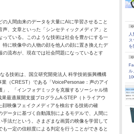
の人間由来のデータを大量にAIに学習させること
や
音声、文章といった「シンセティックメディア」と
人
なっている。このような技術は社会を豊かにする一
ス
、特に映像中の人物の顔を他人の顔に置き換えたデ
を
報の流布が、現在では社会問題になっているとす
や
F
ル
のもとになる技術は、国立研究開発法人 科学技術振興機構
1
（CREST）である「VoicePersonae：声のアイ
価
護」、「インフォデミックを克服するソーシャル情
成果最適展開支援プログラムA-STEP（トライアウ
れた顔映像フェイクメディアを検出する技術の確
のデータに基づく自動識別によるモデルで、人間に
い手法だという。さまざまな画質の映像を学習して
でも一定の信頼度による判定を行うことができると