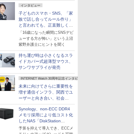
インタビュー
子どものスマホ・SNS、「家
族で話し合ってルール作り」
と言われても、正直難しくな
いですか？
「16歳になった瞬間にSNSデビ
ューする方が怖い」という上沼
紫野弁護士にヒントを聞く
持ち運び時は小さくなるスラ
イドカバー式超薄型マウス、
サンワサプライが発売
INTERNET Watch 30周年記念インタビュー
未来に向けてさらに重要性を
増す通信インフラ、関西でユ
ーザーと向き合い、社会
の“あたらしい”を起動し続け
Synology、non-ECC DDR4
る～オプテージ
メモリ採用により低コスト化
したNAS「DiskStation
neo+」シリーズ
予算を抑えて導入でき、ECCメ