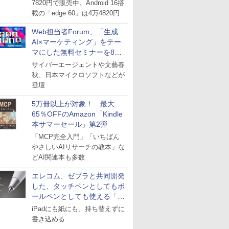
7820円で販売中。Android 16搭
載の「edge 60」は4万4820円
Web担当者Forum、「生成
AI×マーケティング」をテー
マにした無料セミナーを8月
27日にオンライン開催
サイバーエージェントや文藝春
秋、日本マイクロソフトなどが
登壇
5万冊以上が対象！ 最大
65％OFFのAmazon「Kindle
本サマーセール」第2弾
「MCP完全入門」「いちばん
やさしいAIリサーチの教本」な
どAI関連本も多数
エレコム、ゼブラと共同開発
した、タッチペンとしてもボ
ールペンとしても使える「ス
タイラスツーウェイ」発売
iPadにも紙にも、持ち替えずに
書き込める