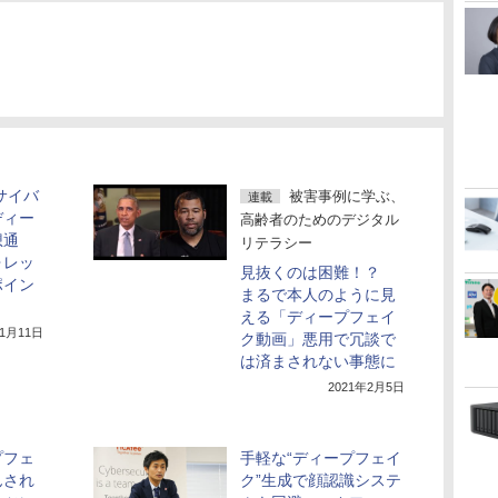
サイバ
被害事例に学ぶ、
連載
ディー
高齢者のためのデジタル
想通
リテラシー
ォレッ
見抜くのは困難！？
ポイン
まるで本人のように見
える「ディープフェイ
11月11日
ク動画」悪用で冗談で
は済まされない事態に
2021年2月5日
ープフェ
手軽な“ディープフェイ
んされ
ク”生成で顔認識システ