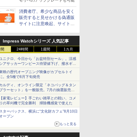
モリへのアップグレードも可能
消費者庁、希少な商品を安く
販売すると見せかける偽通販
サイトに注意喚起、サイト名
とドメイン名を公表
Impress Watchシリーズ 人気記事
時間
24時間
1週間
1カ月
ユニクロ、今日から「お盆特別セール」。涼感
シアサッカーワンピース待望値下げ、撥水ギア
ショーツは1990円に
東映の歴代オープニング映像がカプセルトイ
に。全5種で8月下旬発売
カルディ、オンライン限定「ネコバッグ＆タン
ブラーセット」を一般販売。7月の抽選販売の
当選無効分
【家電レビュー】手ごわい雑草との戦い、コメ
リの草刈機で完全勝利 掃除機感覚で使えた
スターバックス、横浜に“文化財カフェ”8月10日
オープン
もっと見る