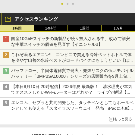
●
●
●
アクセスランキング
1時間
24時間
1週間
1カ月
国産10GbEスイッチの新製品が続々投入される中、改めて割安
な中華スイッチの価値を見直す【イニシャルB】
これぞ着るエアコン!! コンビニで買える冷凍ペットボトルで体
を冷やす山善の水冷ベストがロードバイクにちょうどいい【ぼっ
ち・ざ・ろーど！その14】【空いた時間でなにしてる？】
バッファロー、半固体電解質で発火・発煙リスクの低いモバイル
バッテリー「BMPBSA10000」シリーズの店頭販売を9月上旬に
開始
【本日8月10日 20時配信】2026年夏 最新版！ 清水理史が本気
でオススメしたいWi-Fiルーターはどれか？ ライブで解説【清
水理史の「イニシャルB」チャンネル】
エレコム、ゼブラと共同開発した、タッチペンとしてもボールペ
ンとしても使える「スタイラスツーウェイ」発売 iPadにも紙に
も、持ち替えずに書き込める
もっと見る