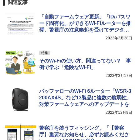
関連記事
「自動ファームウェア更新」「ID/パスワ
ード固有化」ができるWi-Fiルーターを推
奨、警視庁の注意喚起を受けてデジタル
ライフ推進協会
2023年3月28日
特集
そのWi-Fiの使い方、間違ってない？ 事
例で学ぶ「危険なWi-Fi」
2023年3月17日
バッファローのWi-Fi 6ルーター「WSR-3
200AX4S」など13製品に複数の脆弱性、
対策ファームウェアへのアップデートを
2022年12月9日
警察庁を装うフィッシング、「【警察
庁】重要なお知らせ、必ずお読みくださ