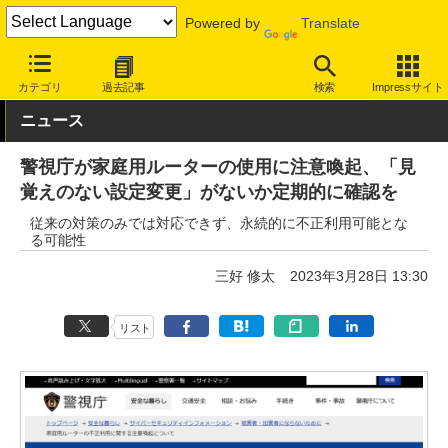
Powered by
Translate
INTERNET Watch
トピック
セキュリティ
その他
カテゴリ
過去記事
検索
Impressサイト
ニュース
警視庁が家庭用ルーターの使用に注意喚起、「見
覚えのない設定変更」がないか定期的に確認を
従来の対策のみでは対応できず、永続的に不正利用可能とな
る可能性
三好 修太
2023年3月28日 13:30
リスト