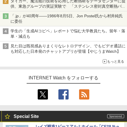
タイガー、魔法瓶の技術を応用した断熱材をデータセンターに提
供、東急グループの実証実験で 「ステンレス密封真空断熱パネ
ル TIVIP」
「.jp」が40周年――1986年8月5日、Jon Postel氏から村井純氏
に委任
学生の「生成AIコピペ」レポートで悩む大学教員たち。留年・落
単・減点も
見た目は既視感ありまくりなレトロデザイン、でもビデオ通話に
も対応した日本発のチャットアプリが登場【やじうまWatch】
もっと見る
INTERNET Watch をフォローする
Special Site
レイズ鍛造1ピースアルミホイール「CE28 N-p