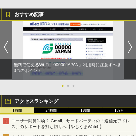
おすすめ記事
無料で使えるWi-Fi「00000JAPAN」利用時に注意すべき
3つのポイント
●
●
●
アクセスランキング
1時間
24時間
1週間
1カ月
ユーザー阿鼻叫喚？ Gmail、サードパーティの「送信元アドレ
ス」のサポートを打ち切りへ【やじうまWatch】