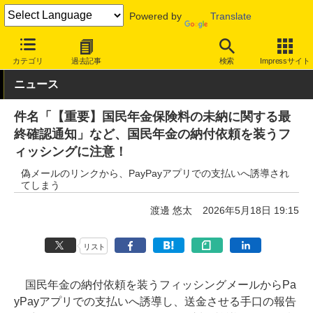
Powered by
Translate
INTERNET Watch
トピック
セキュリティ
詐欺/フィッシング
カテゴリ
過去記事
検索
Impressサイト
ニュース
件名「【重要】国民年金保険料の未納に関する最
終確認通知」など、国民年金の納付依頼を装うフ
ィッシングに注意！
偽メールのリンクから、PayPayアプリでの支払いへ誘導され
てしまう
渡邊 悠太
2026年5月18日 19:15
リスト
国民年金の納付依頼を装うフィッシングメールからPa
yPayアプリでの支払いへ誘導し、送金させる手口の報告