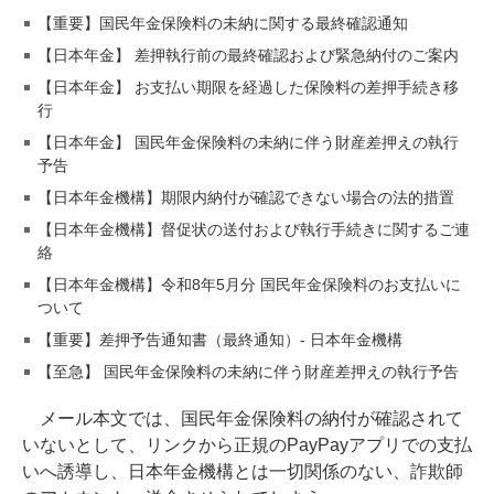
【重要】国民年金保険料の未納に関する最終確認通知
【日本年金】 差押執行前の最終確認および緊急納付のご案内
【日本年金】 お支払い期限を経過した保険料の差押手続き移
行
【日本年金】 国民年金保険料の未納に伴う財産差押えの執行
予告
【日本年金機構】期限内納付が確認できない場合の法的措置
【日本年金機構】督促状の送付および執行手続きに関するご連
絡
【日本年金機構】令和8年5月分 国民年金保険料のお支払いに
ついて
【重要】差押予告通知書（最終通知）- 日本年金機構
【至急】 国民年金保険料の未納に伴う財産差押えの執行予告
メール本文では、国民年金保険料の納付が確認されて
いないとして、リンクから正規のPayPayアプリでの支払
いへ誘導し、日本年金機構とは一切関係のない、詐欺師