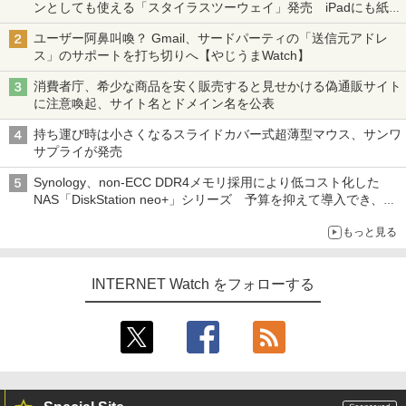
ンとしても使える「スタイラスツーウェイ」発売 iPadにも紙に
も、持ち替えずに書き込める
ユーザー阿鼻叫喚？ Gmail、サードパーティの「送信元アドレ
ス」のサポートを打ち切りへ【やじうまWatch】
消費者庁、希少な商品を安く販売すると見せかける偽通販サイト
に注意喚起、サイト名とドメイン名を公表
持ち運び時は小さくなるスライドカバー式超薄型マウス、サンワ
サプライが発売
Synology、non-ECC DDR4メモリ採用により低コスト化した
NAS「DiskStation neo+」シリーズ 予算を抑えて導入でき、
ECCメモリへのアップグレードも可能
もっと見る
INTERNET Watch をフォローする