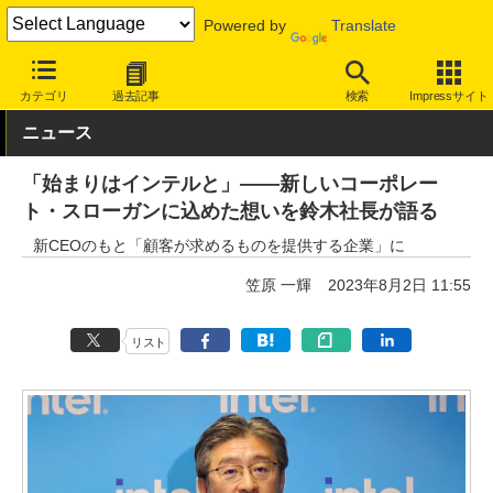
Powered by
Translate
INTERNET Watch
トピック
業界動向
企業
カテゴリ
過去記事
検索
Impressサイト
ニュース
「始まりはインテルと」――新しいコーポレー
ト・スローガンに込めた想いを鈴木社長が語る
新CEOのもと「顧客が求めるものを提供する企業」に
笠原 一輝
2023年8月2日 11:55
リスト