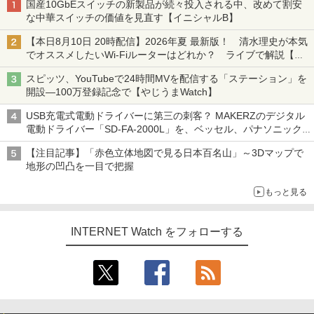
国産10GbEスイッチの新製品が続々投入される中、改めて割安
な中華スイッチの価値を見直す【イニシャルB】
【本日8月10日 20時配信】2026年夏 最新版！ 清水理史が本気
でオススメしたいWi-Fiルーターはどれか？ ライブで解説【清
水理史の「イニシャルB」チャンネル】
スピッツ、YouTubeで24時間MVを配信する「ステーション」を
開設―100万登録記念で【やじうまWatch】
USB充電式電動ドライバーに第三の刺客？ MAKERZのデジタル
電動ドライバー「SD-FA-2000L」を、ベッセル、パナソニック
と比較してみた記事に注目が集まる【アクセスランキング】
【注目記事】「赤色立体地図で見る日本百名山」～3Dマップで
地形の凹凸を一目で把握
もっと見る
INTERNET Watch をフォローする