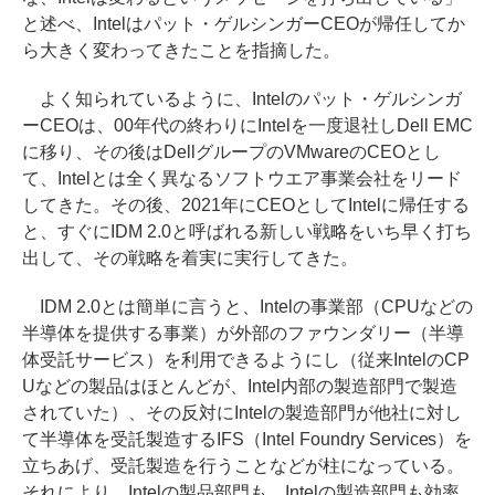
と述べ、Intelはパット・ゲルシンガーCEOが帰任してか
ら大きく変わってきたことを指摘した。
よく知られているように、Intelのパット・ゲルシンガ
ーCEOは、00年代の終わりにIntelを一度退社しDell EMC
に移り、その後はDellグループのVMwareのCEOとし
て、Intelとは全く異なるソフトウエア事業会社をリード
してきた。その後、2021年にCEOとしてIntelに帰任する
と、すぐにIDM 2.0と呼ばれる新しい戦略をいち早く打ち
出して、その戦略を着実に実行してきた。
IDM 2.0とは簡単に言うと、Intelの事業部（CPUなどの
半導体を提供する事業）が外部のファウンダリー（半導
体受託サービス）を利用できるようにし（従来IntelのCP
Uなどの製品はほとんどが、Intel内部の製造部門で製造
されていた）、その反対にIntelの製造部門が他社に対し
て半導体を受託製造するIFS（Intel Foundry Services）を
立ちあげ、受託製造を行うことなどが柱になっている。
それにより、Intelの製品部門も、Intelの製造部門も効率