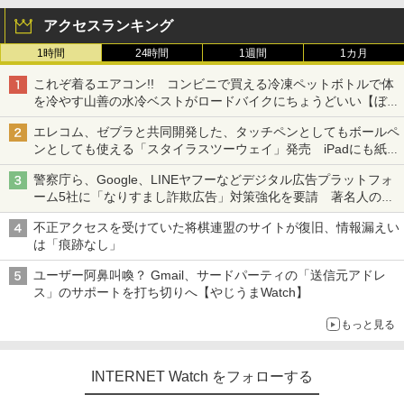
アクセスランキング
1時間
24時間
1週間
1カ月
これぞ着るエアコン!! コンビニで買える冷凍ペットボトルで体
を冷やす山善の水冷ベストがロードバイクにちょうどいい【ぼっ
ち・ざ・ろーど！その14】【空いた時間でなにしてる？】
エレコム、ゼブラと共同開発した、タッチペンとしてもボールペ
ンとしても使える「スタイラスツーウェイ」発売 iPadにも紙に
も、持ち替えずに書き込める
警察庁ら、Google、LINEヤフーなどデジタル広告プラットフォ
ーム5社に「なりすまし詐欺広告」対策強化を要請 著名人の写
真や映像を使った投資詐欺などへの対策として
不正アクセスを受けていた将棋連盟のサイトが復旧、情報漏えい
は「痕跡なし」
ユーザー阿鼻叫喚？ Gmail、サードパーティの「送信元アドレ
ス」のサポートを打ち切りへ【やじうまWatch】
もっと見る
INTERNET Watch をフォローする