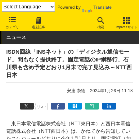
Powered by
Translate
INTERNET Watch
トピック
業界動向
サービス終了
カテゴリ
過去記事
検索
Impressサイト
ニュース
ISDN回線「INSネット」の「ディジタル通信モー
ド」間もなく提供終了。固定電話のIP網移行、石
川県も含め予定どおり1月末で完了見込み～NTT西
日本
安達 崇徳
2024年1月26日 11:18
リスト
東日本電信電話株式会社（NTT東日本）と西日本電信
電話株式会社（NTT西日本）は、かねてから告知してい
たスケジュールどおりに今年1月1日より、固定電話（加