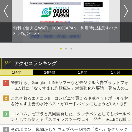
無料で使えるWi-Fi「00000JAPAN」利用時に注意すべき
3つのポイント
●
●
●
アクセスランキング
1時間
24時間
1週間
1カ月
警察庁ら、Google、LINEヤフーなどデジタル広告プラットフォ
ーム5社に「なりすまし詐欺広告」対策強化を要請 著名人の写
真や映像を使った投資詐欺などへの対策として
これぞ着るエアコン!! コンビニで買える冷凍ペットボトルで体
を冷やす山善の水冷ベストがロードバイクにちょうどいい【ぼっ
ち・ざ・ろーど！その14】【空いた時間でなにしてる？】
エレコム、ゼブラと共同開発した、タッチペンとしてもボールペ
ンとしても使える「スタイラスツーウェイ」発売 iPadにも紙に
も、持ち替えずに書き込める
そのボタン、偽物かも？ ウェブページ内の「次へ」をクリック