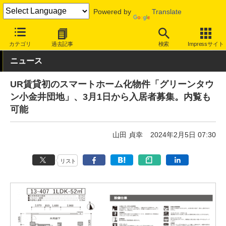
Powered by
Translate
INTERNET Watch
トピック
仕事/働き方
ワークスペース
カテゴリ
過去記事
検索
Impressサイト
ニュース
UR賃貸初のスマートホーム化物件「グリーンタウ
ン小金井団地」、3月1日から入居者募集。内覧も
可能
山田 貞幸
2024年2月5日 07:30
リスト