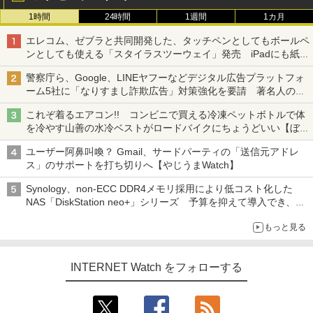
1時間
24時間
1週間
1カ月
エレコム、ゼブラと共同開発した、タッチペンとしてもボールペ
ンとしても使える「スタイラスツーウェイ」発売 iPadにも紙に
も、持ち替えずに書き込める
警察庁ら、Google、LINEヤフーなどデジタル広告プラットフォ
ーム5社に「なりすまし詐欺広告」対策強化を要請 著名人の写
真や映像を使った投資詐欺などへの対策として
これぞ着るエアコン!! コンビニで買える冷凍ペットボトルで体
を冷やす山善の水冷ベストがロードバイクにちょうどいい【ぼっ
ち・ざ・ろーど！その14】【空いた時間でなにしてる？】
ユーザー阿鼻叫喚？ Gmail、サードパーティの「送信元アドレ
ス」のサポートを打ち切りへ【やじうまWatch】
Synology、non-ECC DDR4メモリ採用により低コスト化した
NAS「DiskStation neo+」シリーズ 予算を抑えて導入でき、
ECCメモリへのアップグレードも可能
もっと見る
INTERNET Watch をフォローする