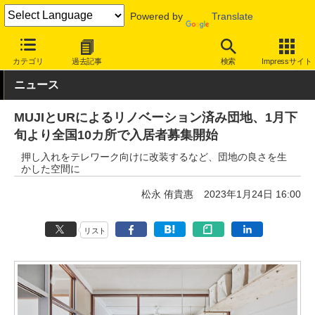
Powered by
Translate
INTERNET Watch
トピック
仕事/働き方
ワークスペース
カテゴリ
過去記事
検索
Impressサイト
ニュース
MUJIとURによるリノベーション済み団地、1月下
旬より全国10カ所で入居者募集開始
押し入れをテレワーク向けに改装するなど、団地の良さを生
かした空間に
松永 侑貴惠
2023年1月24日 16:00
リスト