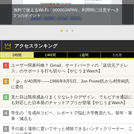
無料で使えるWi-Fi「00000JAPAN」利用時に注意すべき
3つのポイント
●
●
●
アクセスランキング
1時間
24時間
1週間
1カ月
ユーザー阿鼻叫喚？ Gmail、サードパーティの「送信元アドレ
ス」のサポートを打ち切りへ【やじうまWatch】
「.jp」が40周年――1986年8月5日、Jon Postel氏から村井純氏
に委任
見た目は既視感ありまくりなレトロデザイン、でもビデオ通話に
も対応した日本発のチャットアプリが登場【やじうまWatch】
学生の「生成AIコピペ」レポートで悩む大学教員たち。留年・落
単・減点も
手の届く場所に置いてサッと掃除できるハンディクリーナー、ニ