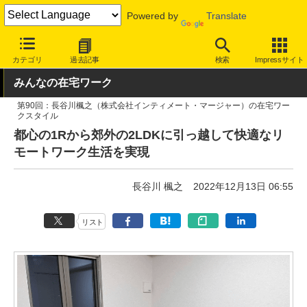
Powered by
Translate
INTERNET Watch
トピック
仕事/働き方
テレワーク
カテゴリ
過去記事
検索
Impressサイト
みんなの在宅ワーク
第90回：長谷川楓之（株式会社インティメート・マージャー）の在宅ワー
クスタイル
都心の1Rから郊外の2LDKに引っ越して快適なリ
モートワーク生活を実現
長谷川 楓之
2022年12月13日 06:55
リスト