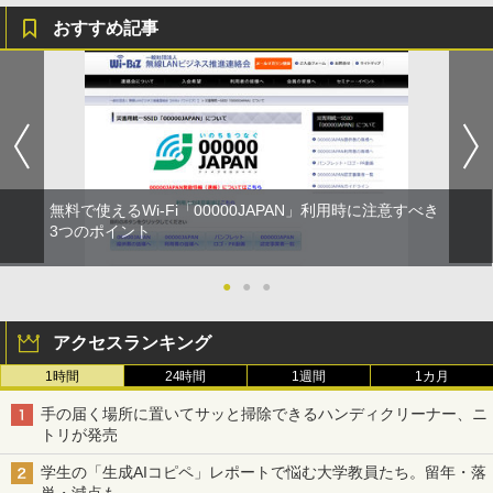
おすすめ記事
無料で使えるWi-Fi「00000JAPAN」利用時に注意すべき
3つのポイント
●
●
●
アクセスランキング
1時間
24時間
1週間
1カ月
手の届く場所に置いてサッと掃除できるハンディクリーナー、ニ
トリが発売
学生の「生成AIコピペ」レポートで悩む大学教員たち。留年・落
単・減点も