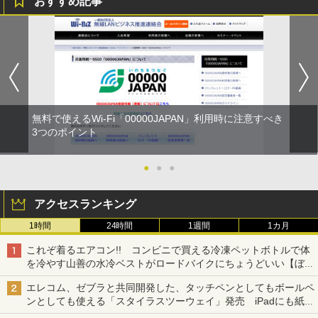
おすすめ記事
無料で使えるWi-Fi「00000JAPAN」利用時に注意すべき
3つのポイント
●
●
●
アクセスランキング
1時間
24時間
1週間
1カ月
これぞ着るエアコン!! コンビニで買える冷凍ペットボトルで体
を冷やす山善の水冷ベストがロードバイクにちょうどいい【ぼっ
ち・ざ・ろーど！その14】【空いた時間でなにしてる？】
エレコム、ゼブラと共同開発した、タッチペンとしてもボールペ
ンとしても使える「スタイラスツーウェイ」発売 iPadにも紙に
も、持ち替えずに書き込める