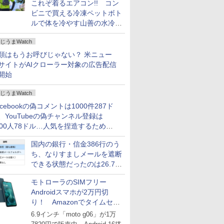
これぞ着るエアコン!! コン
ビニで買える冷凍ペットボト
ルで体を冷やす山善の水冷ベ
ストがロードバイクにちょう
じうまWatch
どいい【ぼっち・ざ・ろー
ど！その14】
類はもうお呼びじゃない？ 米ニュー
サイトがAIクローラー対象の広告配信
開始
じうまWatch
acebookの偽コメントは1000件287ド
、YouTubeの偽チャンネル登録は
000人78ドル…人気を捏造するための
格リストが公開中
国内の銀行・信金386行のう
ち、なりすましメールを遮断
できる状態だったのは26.7％
にとどまる～GMOブランド
モトローラのSIMフリー
セキュリティ調査
Androidスマホが2万円切
り！ Amazonでタイムセー
ル
6.9インチ「moto g06」が1万