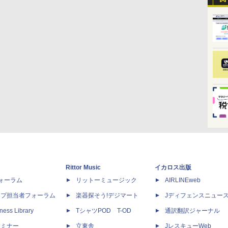
Rittor Music
イカロス出版
dフォーラム
リットーミュージック
AIRLINEweb
ップ担当者フォーラム
楽器探そう!デジマート
Jディフェンスニュー
ness Library
TシャツPOD T-OD
通訳翻訳ジャーナル
セミナー
立東舎
JレスキューWeb