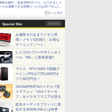
国内の銀行・信金386行のうち、なりすましメ
ールを遮断できる状態だったのは26.7％にとど
まる～GMOブランドセキュリティ調査
もっと見る
Special Site
お値段そのままでメモリ倍
増！メモリ32GBの「お得な
ゲーミングノート」
レイズのパワーデザインホイ
ール「M6」に新色登場!!
マウス、RTX 5060 Ti搭載ゲ
ーミングPCが7万5,000円オ
フで30万円台！
SOUNDPEATSのイヤカフ型
イヤフォン「UU2イヤーカ
フ」をイヤカフマニアが語る
総合オーディオブランドに進
化するSHANLINGとは何者