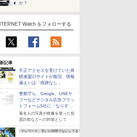
か？
NTERNET Watch をフォローする
新記事
不正アクセスを受けていた将
棋連盟のサイトが復旧、情報
漏えいは「痕跡なし」
警察庁ら、Google、LINEヤ
フーなどデジタル広告プラッ
トフォーム5社に「なりすま
し詐欺広告」対策強化を要請
著名人の写真や映像を使った投
資詐欺などへの対策として
テレワーク、空いた時間でなにしてる？