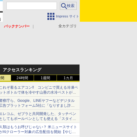
Impress サイト
全カテゴリ
バックナンバー
アクセスランキング
時間
24時間
1週間
1カ月
これぞ着るエアコン!! コンビニで買える冷凍ペ
ットボトルで体を冷やす山善の水冷ベストがロ
ードバイクにちょうどいい【ぼっち・ざ・ろー
警察庁ら、Google、LINEヤフーなどデジタル
ど！その14】【空いた時間でなにしてる？】
広告プラットフォーム5社に「なりすまし詐欺
広告」対策強化を要請 著名人の写真や映像を
エレコム、ゼブラと共同開発した、タッチペン
使った投資詐欺などへの対策として
としてもボールペンとしても使える「スタイラ
スツーウェイ」発売 iPadにも紙にも、持ち替
人類はもうお呼びじゃない？ 米ニュースサイト
えずに書き込める
がAIクローラー対象の広告配信を開始【やじう
まWatch】