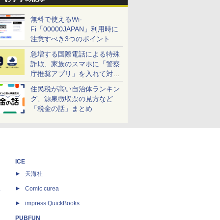
無料で使えるWi-
Fi「00000JAPAN」利用時に
注意すべき3つのポイント
急増する国際電話による特殊
詐欺、家族のスマホに「警察
庁推奨アプリ」を入れて対策
しよう！
住民税が高い自治体ランキン
グ、源泉徴収票の見方など
「税金の話」まとめ
ICE
天海社
ス
Comic curea
impress QuickBooks
PUBFUN