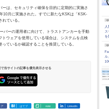
バーは、セキュリティ確保を目的に定期的に実施さ
年10月に実施された。すでに新たなKSKは「KSK-
開されている。
や
人
サーバーの運用者に向けて、トラストアンカーを手動
ス
を
フトウェアを使用している場合は、システムを点検
整っているか確認することを推奨している。
や
F
ル
1
価
 検索で当サイトの記事を優先表示させる
ェア
はてブ
note
LinkedIn