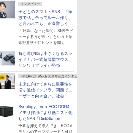
インタビュー
子どものスマホ・SNS、「家
族で話し合ってルール作り」
と言われても、正直難しくな
いですか？
「16歳になった瞬間にSNSデビ
ューする方が怖い」という上沼
紫野弁護士にヒントを聞く
持ち運び時は小さくなるスラ
イドカバー式超薄型マウス、
サンワサプライが発売
INTERNET Watch 30周年記念インタビュー
未来に向けてさらに重要性を
増す通信インフラ、関西でユ
ーザーと向き合い、社会
の“あたらしい”を起動し続け
Synology、non-ECC DDR4
る～オプテージ
メモリ採用により低コスト化
したNAS「DiskStation
neo+」シリーズ
予算を抑えて導入でき、ECCメ
モリへのアップグレードも可能