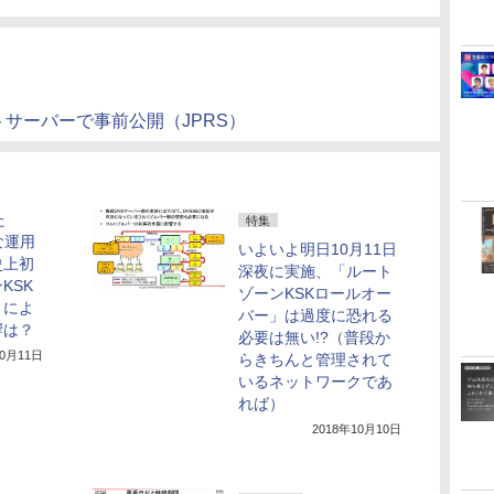
ートサーバーで事前公開（JPRS）
た
特集
な運用
いよいよ明日10月11日
史上初
深夜に実施、「ルート
KSK
ゾーンKSKロールオー
」によ
バー」は過度に恐れる
響は？
必要は無い!?（普段か
10月11日
らきちんと管理されて
いるネットワークであ
れば）
2018年10月10日