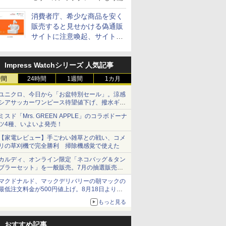
消費者庁、希少な商品を安く
販売すると見せかける偽通販
サイトに注意喚起、サイト名
とドメイン名を公表
Impress Watchシリーズ 人気記事
時間
24時間
1週間
1カ月
ユニクロ、今日から「お盆特別セール」。涼感
シアサッカーワンピース待望値下げ、撥水ギア
ショーツは1990円に
ミスド「Mrs. GREEN APPLE」のコラボドーナ
ツ4種、いよいよ発売！
【家電レビュー】手ごわい雑草との戦い、コメ
リの草刈機で完全勝利 掃除機感覚で使えた
カルディ、オンライン限定「ネコバッグ＆タン
ブラーセット」を一般販売。7月の抽選販売の
当選無効分
マクドナルド、マックデリバリーの朝マックの
最低注文料金が500円値上げ。8月18日より
1,500円から受付
もっと見る
おすすめ記事