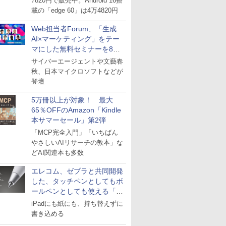
7820円で販売中。Android 16搭
載の「edge 60」は4万4820円
Web担当者Forum、「生成
AI×マーケティング」をテー
マにした無料セミナーを8月
27日にオンライン開催
サイバーエージェントや文藝春
秋、日本マイクロソフトなどが
登壇
5万冊以上が対象！ 最大
65％OFFのAmazon「Kindle
本サマーセール」第2弾
「MCP完全入門」「いちばん
やさしいAIリサーチの教本」な
どAI関連本も多数
エレコム、ゼブラと共同開発
した、タッチペンとしてもボ
ールペンとしても使える「ス
タイラスツーウェイ」発売
iPadにも紙にも、持ち替えずに
書き込める