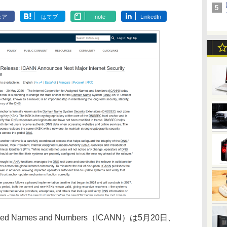
ェア
はてブ
note
LinkedIn
Assigned Names and Numbers（ICANN）は5月20日、