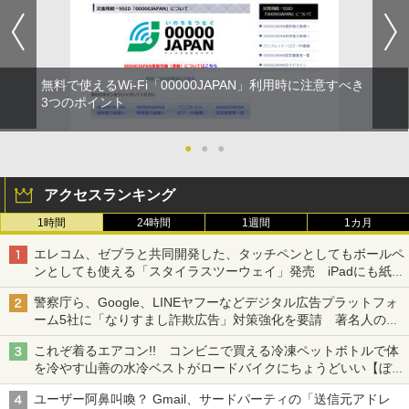
無料で使えるWi-Fi「00000JAPAN」利用時に注意すべき
3つのポイント
●
●
●
アクセスランキング
1時間
24時間
1週間
1カ月
エレコム、ゼブラと共同開発した、タッチペンとしてもボールペ
ンとしても使える「スタイラスツーウェイ」発売 iPadにも紙に
も、持ち替えずに書き込める
警察庁ら、Google、LINEヤフーなどデジタル広告プラットフォ
ーム5社に「なりすまし詐欺広告」対策強化を要請 著名人の写
真や映像を使った投資詐欺などへの対策として
これぞ着るエアコン!! コンビニで買える冷凍ペットボトルで体
を冷やす山善の水冷ベストがロードバイクにちょうどいい【ぼっ
ち・ざ・ろーど！その14】【空いた時間でなにしてる？】
ユーザー阿鼻叫喚？ Gmail、サードパーティの「送信元アドレ