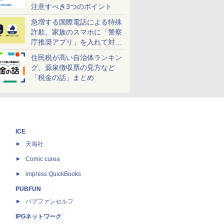
注意すべき3つのポイント
急増する国際電話による特殊
詐欺、家族のスマホに「警察
庁推奨アプリ」を入れて対策
しよう！
住民税が高い自治体ランキン
グ、源泉徴収票の見方など
「税金の話」まとめ
ICE
天海社
ス
Comic curea
impress QuickBooks
PUBFUN
パブファンセルフ
IPGネットワーク