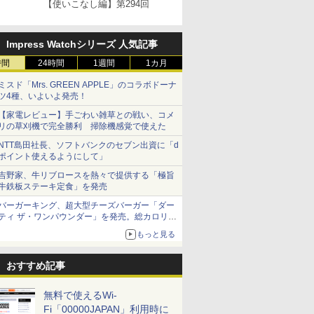
【使いこなし編】第294回
Impress Watchシリーズ 人気記事
時間
24時間
1週間
1カ月
ミスド「Mrs. GREEN APPLE」のコラボドーナ
ツ4種、いよいよ発売！
【家電レビュー】手ごわい雑草との戦い、コメ
リの草刈機で完全勝利 掃除機感覚で使えた
NTT島田社長、ソフトバンクのセブン出資に「d
ポイント使えるようにして」
吉野家、牛リブロースを熱々で提供する「極旨
牛鉄板ステーキ定食」を発売
バーガーキング、超大型チーズバーガー「ダー
ティ ザ・ワンパウンダー」を発売。総カロリー
約1656kcal、総重量約527g！
もっと見る
おすすめ記事
無料で使えるWi-
Fi「00000JAPAN」利用時に