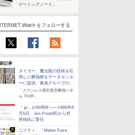
ゲーミングノート」
NTERNET Watch をフォローする
新記事
タイガー、魔法瓶の技術を応
用した断熱材をデータセンタ
ーに提供、東急グループの実
証実験で
「ステンレス密封真空断熱パネ
ル TIVIP」
「.jp」が40周年――1986年8
月5日、Jon Postel氏から村
井純氏に委任
ニフティ、「Maker Faire