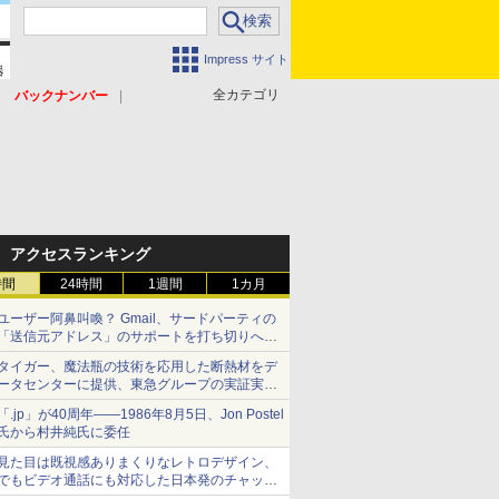
Impress サイト
全カテゴリ
バックナンバー
アクセスランキング
時間
24時間
1週間
1カ月
ユーザー阿鼻叫喚？ Gmail、サードパーティの
「送信元アドレス」のサポートを打ち切りへ
【やじうまWatch】
タイガー、魔法瓶の技術を応用した断熱材をデ
ータセンターに提供、東急グループの実証実験
で 「ステンレス密封真空断熱パネル TIVIP」
「.jp」が40周年――1986年8月5日、Jon Postel
氏から村井純氏に委任
見た目は既視感ありまくりなレトロデザイン、
でもビデオ通話にも対応した日本発のチャット
アプリが登場【やじうまWatch】