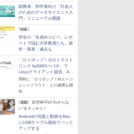
総務省、初学者向け「社会人
のためのデータサイエンス入
門」リニューアル開講
特集
学生の「生成AIコピペ」レポ
ートで悩む大学教員たち。留
年・落単・減点も
「ロリポップ！ゼロトラスト
リンク byGMOペパボ」で
Linuxクライアント提供、AI
エージェントの接続が容易に
同時に「ロリポップ！AIエージ
ェントクラウド」との連携も開
始
自宅Wi-Fiの“わからな
連載
い”をスッキリ！
Androidの写真と動画をMac
にUSBケーブル接続でバック
アップする