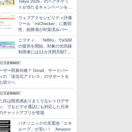
Tokyo 2026」のペアチケッ
トが当たるキャンペーンをX
で実施。8月16日まで
ウェブアクセシビリティ評価
ツール「miChecker」に脆弱
性、総務省が対策済みバージ
ョンへの更新を呼び掛け
ニフティ、「NifMo」でeSIM
の提供を開始。対象の光回線
利用者には11カ月間月額770
円割引のキャンペーン
じうまWatch
ーザー阿鼻叫喚？ Gmail、サードパー
ィの「送信元アドレス」のサポートを
ち切りへ
じうまWatch
た目は既視感ありまくりなレトロデザ
ン、でもビデオ通話にも対応した日本
のチャットアプリが登場
パナソニックの充電池「エネ
ループ」が安い！ Amazon