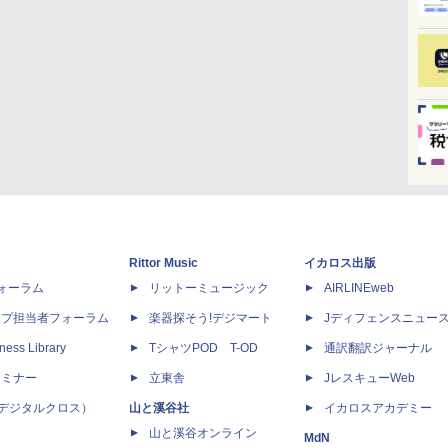
Rittor Music
イカロス出版
dフォーラム
リットーミュージック
AIRLINEweb
ップ担当者フォーラム
楽器探そう!デジマート
Jディフェンスニュー
ness Library
TシャツPOD T-OD
通訳翻訳ジャーナル
セミナー
立東舎
JレスキューWeb
 X（デジタルクロス）
山と溪谷社
イカロスアカデミー
山と溪谷オンライン
MdN