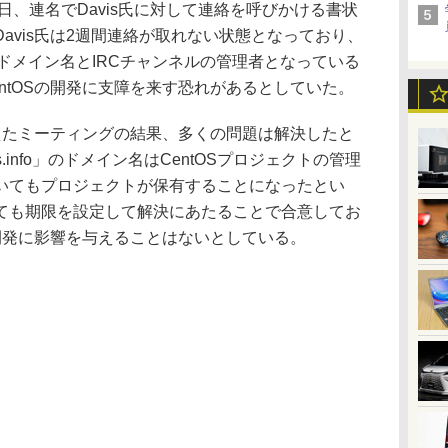
0日、連名でDavis氏に対して連絡を呼びかける書状
avis氏は2週間連絡が取れない状態となっており、
g」などのドメイン名とIRCチャンネルの管理者となっている
ntOSの開発に支障を来す恐れがあるとしていた。
えたミーティングの結果、多くの問題は解決したと
ntos.info」のドメイン名はCentOSプロジェクトの管理
いてもプロジェクトが保有することになったとい
ても期限を設定して解決にあたることで合意してお
の開発に影響を与えることはないとしている。