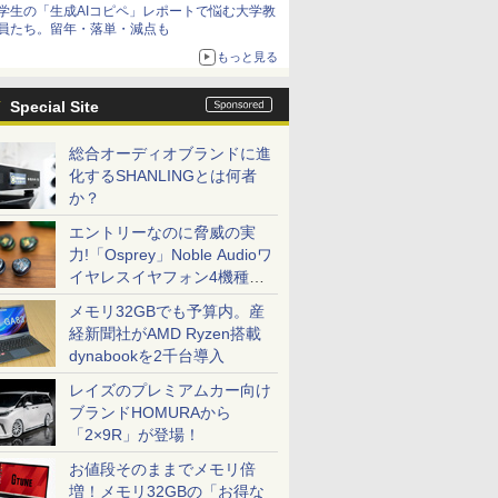
学生の「生成AIコピペ」レポートで悩む大学教
員たち。留年・落単・減点も
もっと見る
Special Site
総合オーディオブランドに進
化するSHANLINGとは何者
か？
エントリーなのに脅威の実
力!「Osprey」Noble Audioワ
イヤレスイヤフォン4機種を
一気に聴く
メモリ32GBでも予算内。産
経新聞社がAMD Ryzen搭載
dynabookを2千台導入
レイズのプレミアムカー向け
ブランドHOMURAから
「2×9R」が登場！
お値段そのままでメモリ倍
増！メモリ32GBの「お得な