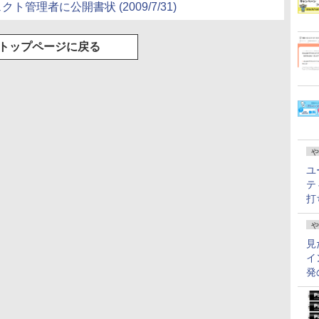
ト管理者に公開書状 (2009/7/31)
トップページに戻る
や
ユ
テ
打
や
見
イ
発