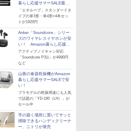
暮らし応援サマーSALE最終
日
「エネループ」スタンダードタ
イプの単3形・単4形×4本セッ
トが1920円
Anker「Soundcore」シリー
ズのワイヤレスイヤホンが安
い！ Amazon暮らし応援サ
マーSALE
アクティブノイキャン対応
「Soundcore P31i」が4990円
など
山善の食器乾燥機がAmazon
暮らし応援サマーSALEで安
い！
プラモデルの乾燥用途にも人気
で話題の「YD-180（LH）」が
セール中
手の届く場所に置いてサッと
掃除できるハンディクリーナ
ー、ニトリが発売