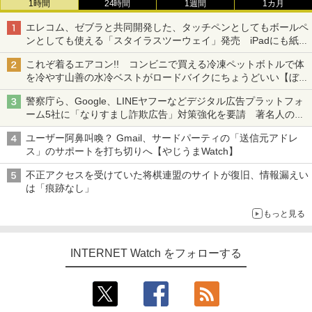
1時間
24時間
1週間
1カ月
エレコム、ゼブラと共同開発した、タッチペンとしてもボールペ
ンとしても使える「スタイラスツーウェイ」発売 iPadにも紙に
も、持ち替えずに書き込める
これぞ着るエアコン!! コンビニで買える冷凍ペットボトルで体
を冷やす山善の水冷ベストがロードバイクにちょうどいい【ぼっ
ち・ざ・ろーど！その14】【空いた時間でなにしてる？】
警察庁ら、Google、LINEヤフーなどデジタル広告プラットフォ
ーム5社に「なりすまし詐欺広告」対策強化を要請 著名人の写
真や映像を使った投資詐欺などへの対策として
ユーザー阿鼻叫喚？ Gmail、サードパーティの「送信元アドレ
ス」のサポートを打ち切りへ【やじうまWatch】
不正アクセスを受けていた将棋連盟のサイトが復旧、情報漏えい
は「痕跡なし」
もっと見る
INTERNET Watch をフォローする