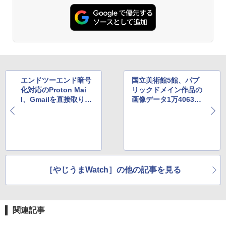
エンドツーエンド暗号
国立美術館5館、パブ
化対応のProton Mai
リックドメイン作品の
l、Gmailを直接取り込
画像データ1万4063点
む機能を新たに搭載へ
の無償ダウンロード提
供を開始
［やじうまWatch］の他の記事を見る
関連記事