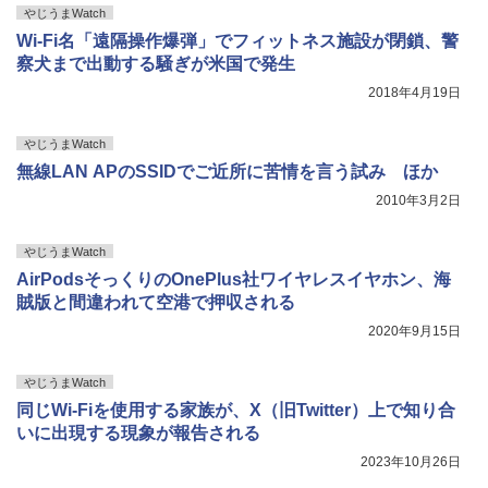
やじうまWatch
Wi-Fi名「遠隔操作爆弾」でフィットネス施設が閉鎖、警
察犬まで出動する騒ぎが米国で発生
2018年4月19日
やじうまWatch
無線LAN APのSSIDでご近所に苦情を言う試み ほか
2010年3月2日
やじうまWatch
AirPodsそっくりのOnePlus社ワイヤレスイヤホン、海
賊版と間違われて空港で押収される
2020年9月15日
やじうまWatch
同じWi-Fiを使用する家族が、X（旧Twitter）上で知り合
いに出現する現象が報告される
2023年10月26日