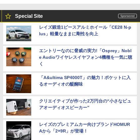
Special Site
レイズ鍛造1ピースアルミホイール「CE28 N-p
lus」軽量なままに剛性を向上
エントリーなのに脅威の実力!「Osprey」Nobl
e Audioワイヤレスイヤフォン4機種を一気に聴
く
「A&ultima SP4000T」の魅力！ポケットに入
るオーディオの醍醐味
クリエイティブが作った2万円台の“小さなピュ
アオーディオスピーカー”
レイズのプレミアムカー向けブランドHOMUR
Aから「2×9R」が登場！