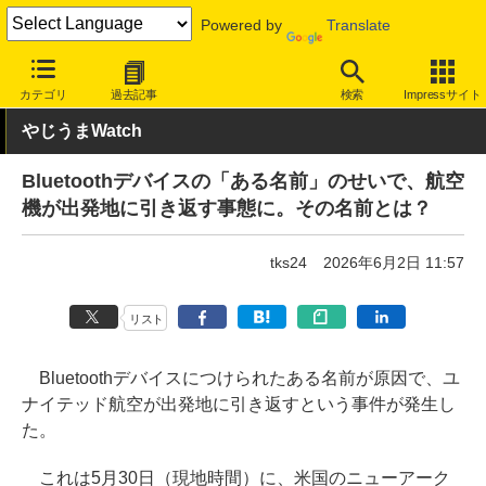
Powered by
Translate
INTERNET Watch
トピック
ネットの話題
カテゴリ
過去記事
検索
Impressサイト
やじうまWatch
Bluetoothデバイスの「ある名前」のせいで、航空
機が出発地に引き返す事態に。その名前とは？
tks24
2026年6月2日 11:57
リスト
Bluetoothデバイスにつけられたある名前が原因で、ユ
ナイテッド航空が出発地に引き返すという事件が発生し
た。
これは5月30日（現地時間）に、米国のニューアーク