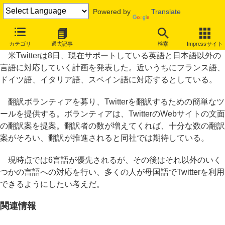
Powered by
Translate
米Twitter、日英以外の多言語化推進を発表
カテゴリ
過去記事
検索
Impressサイト
米Twitterは8日、現在サポートしている英語と日本語以外の
言語に対応していく計画を発表した。近いうちにフランス語、
ドイツ語、イタリア語、スペイン語に対応するとしている。
翻訳ボランティアを募り、Twitterを翻訳するための簡単なツ
ールを提供する。ボランティアは、TwitterのWebサイトの文面
の翻訳案を提案。翻訳者の数が増えてくれば、十分な数の翻訳
案がそろい、翻訳が推進されると同社では期待している。
現時点では6言語が優先されるが、その後はそれ以外のいく
つかの言語への対応を行い、多くの人が母国語でTwitterを利用
できるようにしたい考えだ。
関連情報