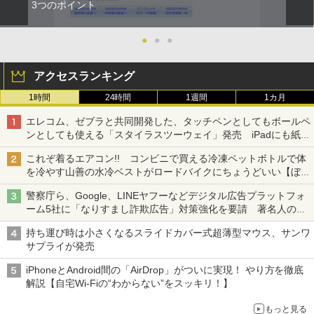
3つのポイント
●
●
●
アクセスランキング
1時間
24時間
1週間
1カ月
エレコム、ゼブラと共同開発した、タッチペンとしてもボールペ
ンとしても使える「スタイラスツーウェイ」発売 iPadにも紙に
も、持ち替えずに書き込める
これぞ着るエアコン!! コンビニで買える冷凍ペットボトルで体
を冷やす山善の水冷ベストがロードバイクにちょうどいい【ぼっ
ち・ざ・ろーど！その14】【空いた時間でなにしてる？】
警察庁ら、Google、LINEヤフーなどデジタル広告プラットフォ
ーム5社に「なりすまし詐欺広告」対策強化を要請 著名人の写
真や映像を使った投資詐欺などへの対策として
持ち運び時は小さくなるスライドカバー式超薄型マウス、サンワ
サプライが発売
iPhoneとAndroid間の「AirDrop」がついに実現！ やり方を徹底
解説【自宅Wi-Fiの“わからない”をスッキリ！】
もっと見る