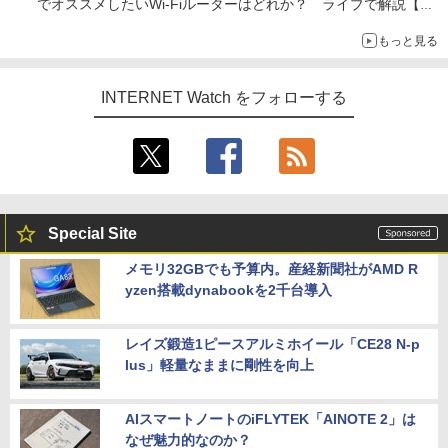
でオススメしたいWi-Fiルーターはどれか？ ライブで解説【清
水理史の「イニシャルB」チャンネル】
もっと見る
INTERNET Watch をフォローする
Special Site
メモリ32GBでも予算内。産経新聞社がAMD R
yzen搭載dynabookを2千台導入
レイズ鍛造1ピースアルミホイール「CE28 N-p
lus」軽量なままに剛性を向上
AIスマートノートのiFLYTEK「AINOTE 2」は
なぜ魅力的なのか？