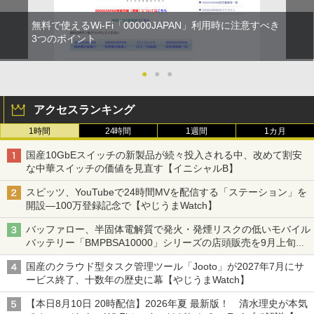
無料で使えるWi-Fi「00000JAPAN」利用時に注意すべき
3つのポイント
●
●
●
アクセスランキング
1時間
24時間
1週間
1カ月
国産10GbEスイッチの新製品が続々投入される中、改めて割安
な中華スイッチの価値を見直す【イニシャルB】
スピッツ、YouTubeで24時間MVを配信する「ステーション」を
開設―100万登録記念で【やじうまWatch】
バッファロー、半固体電解質で発火・発煙リスクの低いモバイル
バッテリー「BMPBSA10000」シリーズの店頭販売を9月上旬に
開始
国産のクラウド型タスク管理ツール「Jooto」が2027年7月にサ
ービス終了、十数年の歴史に幕【やじうまWatch】
【本日8月10日 20時配信】2026年夏 最新版！ 清水理史が本気