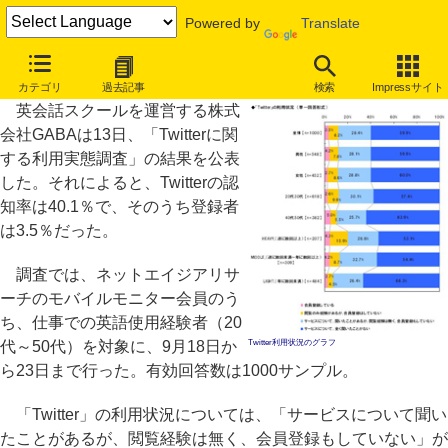
Powered by
Translate
仕事で英会話を使う人の「Twitter」利用状況、登録者は3.5％
カテゴリ
過去記事
検索
Impressサイト
英会話スクールを運営する株式
会社GABAは13日、「Twitterに関
する利用実態調査」の結果を公表
した。それによると、Twitterの認
知率は40.1％で、そのうち登録者
は3.5％だった。
調査では、ネットエイジアリサ
ーチのモバイルモニター会員のう
ち、仕事での英語使用経験者（20
代～50代）を対象に、9月18日か
Twitter利用状況のグラフ
ら23日まで行った。有効回答数は1000サンプル。
「Twitter」の利用状況については、「サービスについて聞い
たことがあるが、閲覧経験は無く、会員登録もしていない」が