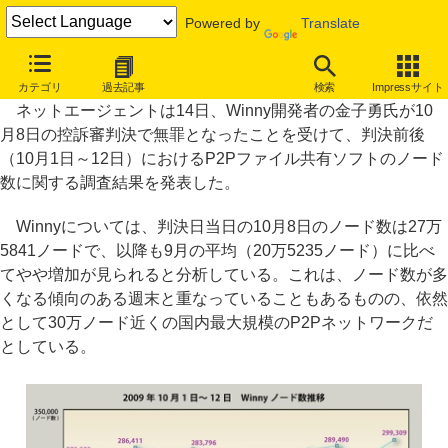
Powered by
Translate
Winnyノード数は無罪判決後やや増加？ ネットエージェント調査
カテゴリ
過去記事
検索
Impressサイト
ネットエージェントは14日、Winny開発者の金子勇氏が10
月8日の控訴審判決で無罪となったことを受けて、判決前後
（10月1日～12日）におけるP2Pファイル共有ソフトのノード
数に関する調査結果を発表した。
Winnyについては、判決日当日の10月8日のノード数は27万
5841ノードで、以降も9月の平均（20万5235ノード）に比べ
てやや増加が見られると分析している。これは、ノード数が多
くなる傾向のある週末と重なっていることもあるものの、依然
として30万ノード近くの国内最大規模のP2Pネットワークだ
としている。