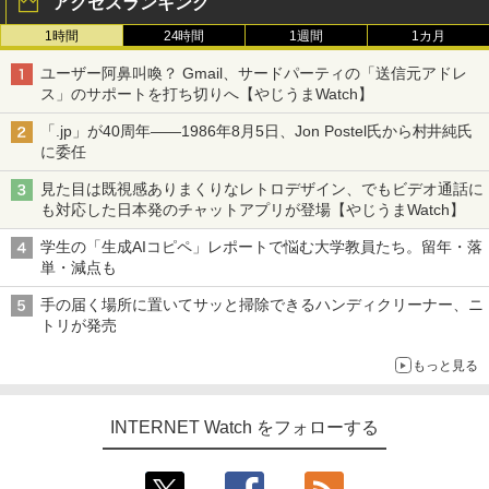
アクセスランキング
1時間
24時間
1週間
1カ月
ユーザー阿鼻叫喚？ Gmail、サードパーティの「送信元アドレ
ス」のサポートを打ち切りへ【やじうまWatch】
「.jp」が40周年――1986年8月5日、Jon Postel氏から村井純氏
に委任
見た目は既視感ありまくりなレトロデザイン、でもビデオ通話に
も対応した日本発のチャットアプリが登場【やじうまWatch】
学生の「生成AIコピペ」レポートで悩む大学教員たち。留年・落
単・減点も
手の届く場所に置いてサッと掃除できるハンディクリーナー、ニ
トリが発売
もっと見る
INTERNET Watch をフォローする