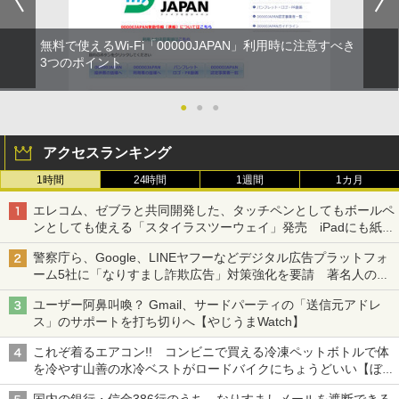
無料で使えるWi-Fi「00000JAPAN」利用時に注意すべき
3つのポイント
●
●
●
アクセスランキング
1時間
24時間
1週間
1カ月
エレコム、ゼブラと共同開発した、タッチペンとしてもボールペ
ンとしても使える「スタイラスツーウェイ」発売 iPadにも紙に
も、持ち替えずに書き込める
警察庁ら、Google、LINEヤフーなどデジタル広告プラットフォ
ーム5社に「なりすまし詐欺広告」対策強化を要請 著名人の写
真や映像を使った投資詐欺などへの対策として
ユーザー阿鼻叫喚？ Gmail、サードパーティの「送信元アドレ
ス」のサポートを打ち切りへ【やじうまWatch】
これぞ着るエアコン!! コンビニで買える冷凍ペットボトルで体
を冷やす山善の水冷ベストがロードバイクにちょうどいい【ぼっ
ち・ざ・ろーど！その14】【空いた時間でなにしてる？】