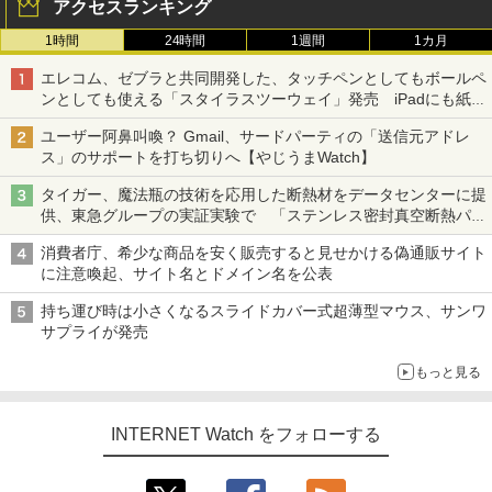
アクセスランキング
1時間
24時間
1週間
1カ月
エレコム、ゼブラと共同開発した、タッチペンとしてもボールペ
ンとしても使える「スタイラスツーウェイ」発売 iPadにも紙に
も、持ち替えずに書き込める
ユーザー阿鼻叫喚？ Gmail、サードパーティの「送信元アドレ
ス」のサポートを打ち切りへ【やじうまWatch】
タイガー、魔法瓶の技術を応用した断熱材をデータセンターに提
供、東急グループの実証実験で 「ステンレス密封真空断熱パネ
ル TIVIP」
消費者庁、希少な商品を安く販売すると見せかける偽通販サイト
に注意喚起、サイト名とドメイン名を公表
持ち運び時は小さくなるスライドカバー式超薄型マウス、サンワ
サプライが発売
もっと見る
INTERNET Watch をフォローする