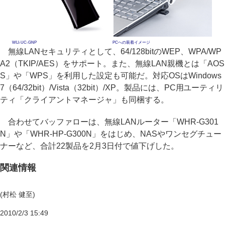
WLI-UC-GNP
PCへの装着イメージ
無線LANセキュリティとして、64/128bitのWEP、WPA/WP
A2（TKIP/AES）をサポート。また、無線LAN親機とは「AOS
S」や「WPS」を利用した設定も可能だ。対応OSはWindows
7（64/32bit）/Vista（32bit）/XP。製品には、PC用ユーティリ
ティ「クライアントマネージャ」も同梱する。
合わせてバッファローは、無線LANルーター「WHR-G301
N」や「WHR-HP-G300N」をはじめ、NASやワンセグチュー
ナーなど、合計22製品を2月3日付で値下げした。
関連情報
(村松 健至)
2010/2/3 15:49