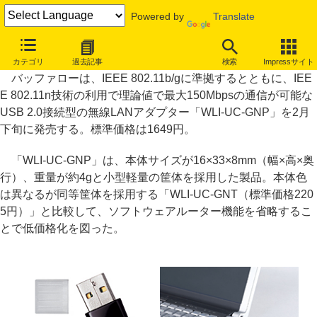
Powered by
Translate
バッファロー、最大150Mbpsの通信が可能な小型無線LANアダプター
カテゴリ
過去記事
検索
Impressサイト
バッファローは、IEEE 802.11b/gに準拠するとともに、IEE
E 802.11n技術の利用で理論値で最大150Mbpsの通信が可能な
USB 2.0接続型の無線LANアダプター「WLI-UC-GNP」を2月
下旬に発売する。標準価格は1649円。
「WLI-UC-GNP」は、本体サイズが16×33×8mm（幅×高×奥
行）、重量が約4gと小型軽量の筐体を採用した製品。本体色
は異なるが同等筐体を採用する「WLI-UC-GNT（標準価格220
5円）」と比較して、ソフトウェアルーター機能を省略するこ
とで低価格化を図った。