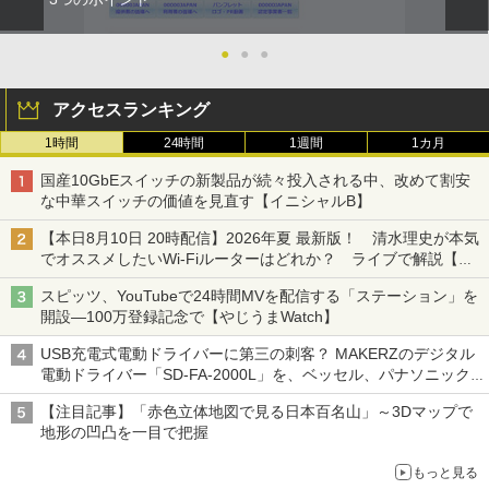
●
●
●
アクセスランキング
1時間
24時間
1週間
1カ月
国産10GbEスイッチの新製品が続々投入される中、改めて割安
な中華スイッチの価値を見直す【イニシャルB】
【本日8月10日 20時配信】2026年夏 最新版！ 清水理史が本気
でオススメしたいWi-Fiルーターはどれか？ ライブで解説【清
水理史の「イニシャルB」チャンネル】
スピッツ、YouTubeで24時間MVを配信する「ステーション」を
開設―100万登録記念で【やじうまWatch】
USB充電式電動ドライバーに第三の刺客？ MAKERZのデジタル
電動ドライバー「SD-FA-2000L」を、ベッセル、パナソニック
と比較してみた記事に注目が集まる【アクセスランキング】
【注目記事】「赤色立体地図で見る日本百名山」～3Dマップで
地形の凹凸を一目で把握
もっと見る