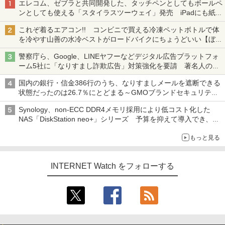
エレコム、ゼブラと共同開発した、タッチペンとしてもボールペ
ンとしても使える「スタイラスツーウェイ」発売 iPadにも紙に
も、持ち替えずに書き込める
これぞ着るエアコン!! コンビニで買える冷凍ペットボトルで体
を冷やす山善の水冷ベストがロードバイクにちょうどいい【ぼっ
ち・ざ・ろーど！その14】【空いた時間でなにしてる？】
警察庁ら、Google、LINEヤフーなどデジタル広告プラットフォ
ーム5社に「なりすまし詐欺広告」対策強化を要請 著名人の写
真や映像を使った投資詐欺などへの対策として
国内の銀行・信金386行のうち、なりすましメールを遮断できる
状態だったのは26.7％にとどまる～GMOブランドセキュリティ
調査
Synology、non-ECC DDR4メモリ採用により低コスト化した
NAS「DiskStation neo+」シリーズ 予算を抑えて導入でき、
ECCメモリへのアップグレードも可能
もっと見る
INTERNET Watch をフォローする