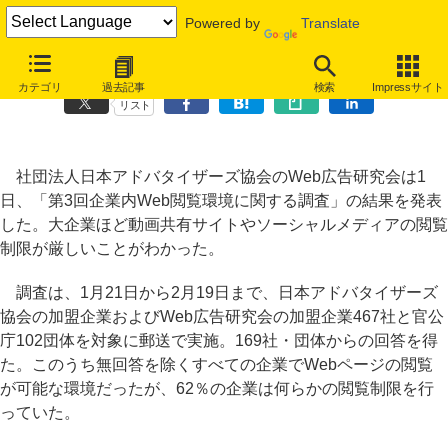
Powered by
Translate
YouTubeやニコ動、2chが見られる大企業は半数以下、Twitterは6割
カテゴリ
過去記事
検索
Impressサイト
リスト
社団法人日本アドバタイザーズ協会のWeb広告研究会は1
日、「第3回企業内Web閲覧環境に関する調査」の結果を発表
した。大企業ほど動画共有サイトやソーシャルメディアの閲覧
制限が厳しいことがわかった。
調査は、1月21日から2月19日まで、日本アドバタイザーズ
協会の加盟企業およびWeb広告研究会の加盟企業467社と官公
庁102団体を対象に郵送で実施。169社・団体からの回答を得
た。このうち無回答を除くすべての企業でWebページの閲覧
が可能な環境だったが、62％の企業は何らかの閲覧制限を行
っていた。