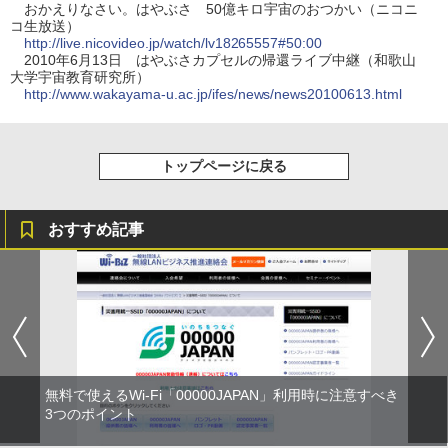
おかえりなさい。はやぶさ 50億キロ宇宙のおつかい（ニコニ
コ生放送）
http://live.nicovideo.jp/watch/lv18265557#50:00
2010年6月13日 はやぶさカプセルの帰還ライブ中継（和歌山
大学宇宙教育研究所）
http://www.wakayama-u.ac.jp/ifes/news/news20100613.html
トップページに戻る
おすすめ記事
無料で使えるWi-Fi「00000JAPAN」利用時に注意すべき
3つのポイント