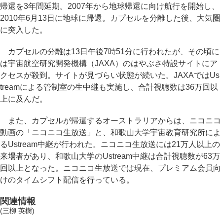
帰還を3年間延期。2007年から地球帰還に向け航行を開始し、
2010年6月13日に地球に帰還。カプセルを分離した後、大気圏
に突入した。
カプセルの分離は13日午後7時51分に行われたが、その頃に
は宇宙航空研究開発機構（JAXA）のはやぶさ特設サイトにア
クセスが殺到。サイトが見づらい状態が続いた。JAXAではUs
treamによる管制室の生中継も実施し、合計視聴数は36万回以
上に及んだ。
また、カプセルが帰還するオーストラリアからは、ニコニコ
動画の「ニコニコ生放送」と、和歌山大学宇宙教育研究所によ
るUstream中継が行われた。ニコニコ生放送には21万人以上の
来場者があり、和歌山大学のUstream中継は合計視聴数が63万
回以上となった。ニコニコ生放送では現在、プレミアム会員向
けのタイムシフト配信を行っている。
関連情報
(三柳 英樹)