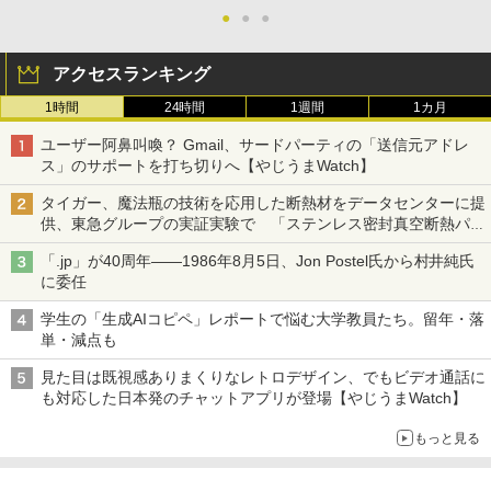
●
●
●
アクセスランキング
1時間
24時間
1週間
1カ月
ユーザー阿鼻叫喚？ Gmail、サードパーティの「送信元アドレ
ス」のサポートを打ち切りへ【やじうまWatch】
タイガー、魔法瓶の技術を応用した断熱材をデータセンターに提
供、東急グループの実証実験で 「ステンレス密封真空断熱パネ
ル TIVIP」
「.jp」が40周年――1986年8月5日、Jon Postel氏から村井純氏
に委任
学生の「生成AIコピペ」レポートで悩む大学教員たち。留年・落
単・減点も
見た目は既視感ありまくりなレトロデザイン、でもビデオ通話に
も対応した日本発のチャットアプリが登場【やじうまWatch】
もっと見る