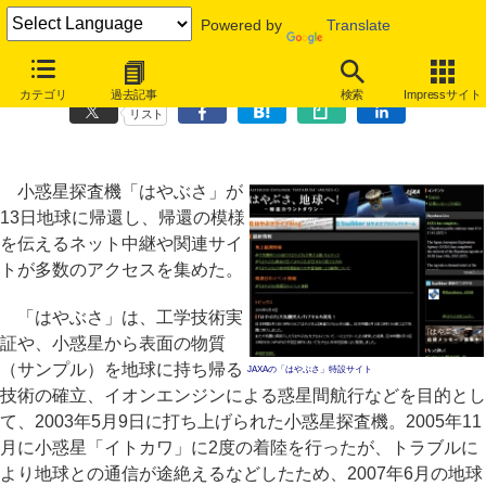
Powered by
Translate
「はやぶさ」地球帰還、関連サイトや生中継に多数のアクセス
カテゴリ
過去記事
検索
Impressサイト
リスト
小惑星探査機「はやぶさ」が
13日地球に帰還し、帰還の模様
を伝えるネット中継や関連サイ
トが多数のアクセスを集めた。
「はやぶさ」は、工学技術実
証や、小惑星から表面の物質
（サンプル）を地球に持ち帰る
JAXAの「はやぶさ」特設サイト
技術の確立、イオンエンジンによる惑星間航行などを目的とし
て、2003年5月9日に打ち上げられた小惑星探査機。2005年11
月に小惑星「イトカワ」に2度の着陸を行ったが、トラブルに
より地球との通信が途絶えるなどしたため、2007年6月の地球