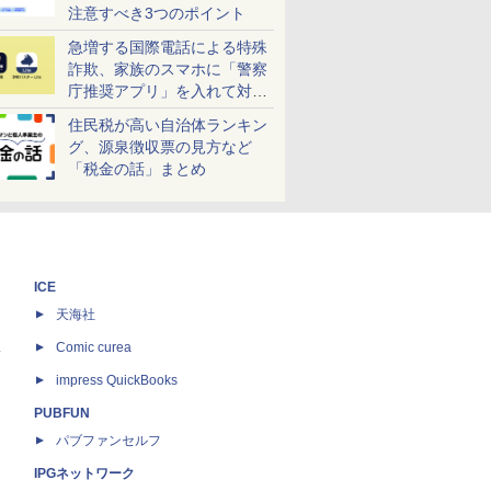
注意すべき3つのポイント
急増する国際電話による特殊
詐欺、家族のスマホに「警察
庁推奨アプリ」を入れて対策
しよう！
住民税が高い自治体ランキン
グ、源泉徴収票の見方など
「税金の話」まとめ
ICE
天海社
ス
Comic curea
impress QuickBooks
PUBFUN
パブファンセルフ
IPGネットワーク