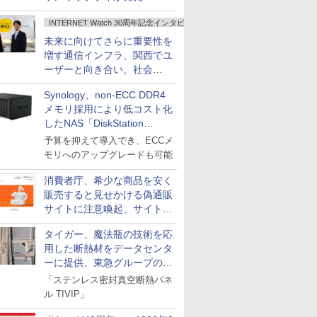
INTERNET Watch 30周年記念インタビュー
未来に向けてさらに重要性を
増す通信インフラ、関西でユ
ーザーと向き合い、社会
の“あたらしい”を起動し続け
Synology、non-ECC DDR4
る～オプテージ
メモリ採用により低コスト化
したNAS「DiskStation
neo+」シリーズ
予算を抑えて導入でき、ECCメ
モリへのアップグレードも可能
消費者庁、希少な商品を安く
販売すると見せかける偽通販
サイトに注意喚起、サイト名
とドメイン名を公表
タイガー、魔法瓶の技術を応
用した断熱材をデータセンタ
ーに提供、東急グループの実
証実験で
「ステンレス密封真空断熱パネ
ル TIVIP」