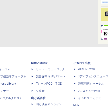
Rittor Music
イカロス出版
dフォーラム
リットーミュージック
AIRLINEweb
ップ担当者フォーラム
楽器探そう!デジマート
Jディフェンスニュー
ness Library
TシャツPOD T-OD
通訳翻訳ジャーナル
セミナー
立東舎
JレスキューWeb
 X（デジタルクロス）
山と溪谷社
イカロスアカデミー
山と溪谷オンライン
MdN