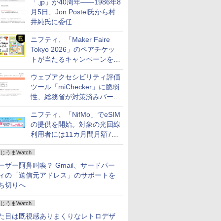
「.jp」が40周年――1986年8
月5日、Jon Postel氏から村
井純氏に委任
ニフティ、「Maker Faire
Tokyo 2026」のペアチケッ
トが当たるキャンペーンをX
で実施。8月16日まで
ウェブアクセシビリティ評価
ツール「miChecker」に脆弱
性、総務省が対策済みバージ
ョンへの更新を呼び掛け
ニフティ、「NifMo」でeSIM
の提供を開始。対象の光回線
利用者には11カ月間月額770
円割引のキャンペーン
じうまWatch
ーザー阿鼻叫喚？ Gmail、サードパー
ィの「送信元アドレス」のサポートを
ち切りへ
じうまWatch
た目は既視感ありまくりなレトロデザ