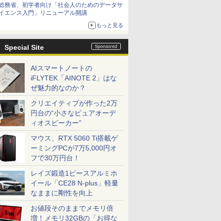
総務省、初学者向け「社会人のためのデータサ
イエンス入門」リニューアル開講
もっと見る
Special Site
AIスマートノートの
iFLYTEK「AINOTE 2」はな
ぜ魅力的なのか？
クリエイティブが作った2万
円台の“小さなピュアオーデ
ィオスピーカー”
マウス、RTX 5060 Ti搭載ゲ
ーミングPCが7万5,000円オ
フで30万円台！
レイズ鍛造1ピースアルミホ
イール「CE28 N-plus」軽量
なままに剛性を向上
お値段そのままでメモリ倍
増！メモリ32GBの「お得な