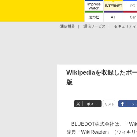
通信機器
通信サービス
セキュリティ
技術動向
Wikipediaを収録したポ
版
ポスト
リスト
シ
BLUEDOT株式会社は、「Wi
辞典「WikiReader」（ウ