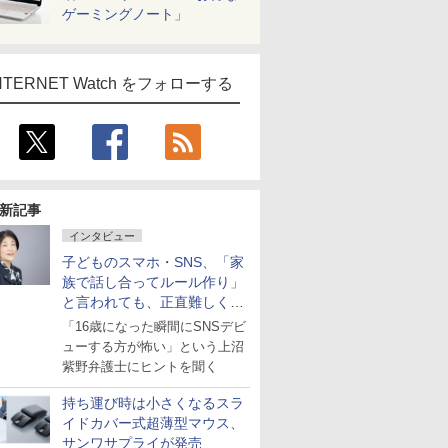
ゲーミングノート」
NTERNET Watch をフォローする
新記事
インタビュー
子どものスマホ・SNS、「家
族で話し合ってルール作り」
と言われても、正直難しくな
いですか？
「16歳になった瞬間にSNSデビ
ューする方が怖い」という上沼
紫野弁護士にヒントを聞く
持ち運び時は小さくなるスラ
イドカバー式超薄型マウス、
サンワサプライが発売