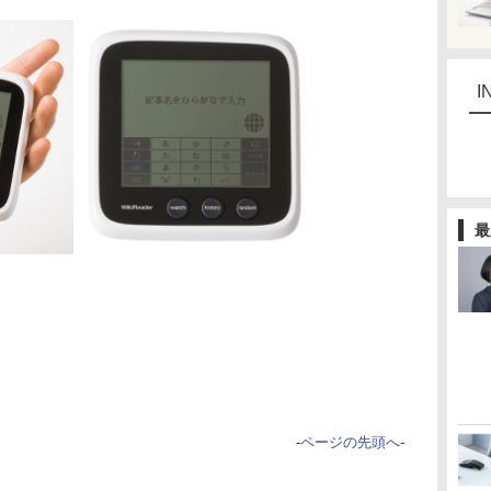
I
最
-
ページの先頭へ
-