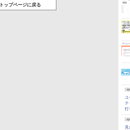
トップページに戻る
や
ユ
テ
打
や
見