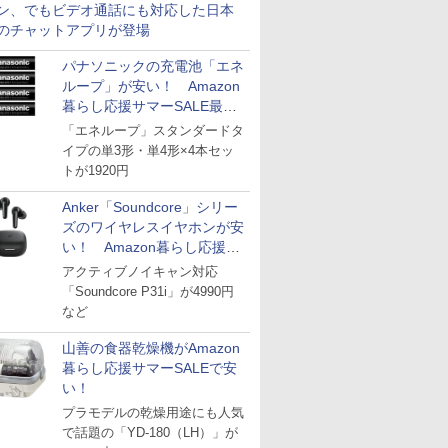
ン、でもビデオ通話にも対応した日本
のチャットアプリが登場
パナソニックの充電池「エネ
ループ」が安い！ Amazon
暮らし応援サマーSALE最終
日
「エネループ」スタンダードタ
イプの単3形・単4形×4本セッ
トが1920円
Anker「Soundcore」シリー
ズのワイヤレスイヤホンが安
い！ Amazon暮らし応援サ
マーSALE
アクティブノイキャン対応
「Soundcore P31i」が4990円
など
山善の食器乾燥機がAmazon
暮らし応援サマーSALEで安
い！
プラモデルの乾燥用途にも人気
で話題の「YD-180（LH）」が