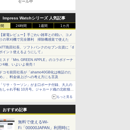
セール中
Impress Watchシリーズ 人気記事
時間
24時間
1週間
1カ月
【家電レビュー】手ごわい雑草との戦い、コメ
リの草刈機で完全勝利 掃除機感覚で使えた
NTT島田社長、ソフトバンクのセブン出資に「d
ポイント使えるようにして」
ミスド「Mrs. GREEN APPLE」のコラボドーナ
ツ4種、いよいよ発売！
ドコモ前田社長が「ahamo40GB化は検証のた
め」、料金値上げへの考え方にも言及
「リサ・ラーソン」がま口ポーチ付録、大人の
おしゃれ手帖 10月号。ジャカード織の北欧猫デ
ザイン
もっと見る
おすすめ記事
無料で使えるWi-
Fi「00000JAPAN」利用時に