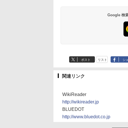
Google
ポスト
リスト
シ
関連リンク
WikiReader
http://wikireader.jp
BLUEDOT
http://www.bluedot.co.jp