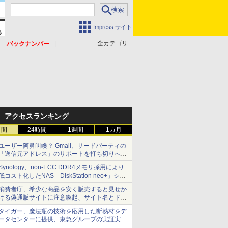
Impress サイト
全カテゴリ
バックナンバー
アクセスランキング
時間
24時間
1週間
1カ月
ユーザー阿鼻叫喚？ Gmail、サードパーティの
「送信元アドレス」のサポートを打ち切りへ
【やじうまWatch】
Synology、non-ECC DDR4メモリ採用により
低コスト化したNAS「DiskStation neo+」シリ
ーズ 予算を抑えて導入でき、ECCメモリへの
消費者庁、希少な商品を安く販売すると見せか
アップグレードも可能
ける偽通販サイトに注意喚起、サイト名とドメ
イン名を公表
タイガー、魔法瓶の技術を応用した断熱材をデ
ータセンターに提供、東急グループの実証実験
で 「ステンレス密封真空断熱パネル TIVIP」