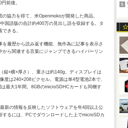
0円前後。
dia財団の協力を得て、米Openmokoが開発した商品。
語版、中国語版の合計約400万の見出し語を収録する。タ
索できる。
を履歴から読み返す機能、無作為に記事を表示さ
中から関連する言葉にジャンプできるハイパーリン
mm（縦×横×厚さ）、重さは約140g。ディスプレイは
像度は240×208ピクセル。電源は単4型電池2本で、
は最大1年間。8GBのmicroSDHCカードも同梱す
iaの最新の情報を反映したソフトウェアを年4回以上公
するには、PCでダウンロードした上でmicroSDカ