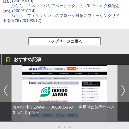
提供 (2009/3/10)
・
ぷらら、「ネットバリアベーシック」のURLフィルタ機能を
強化 (2009/10/14)
・
ぷらら、フィルタリングのブロック対象にフィッシングサイ
トを追加 (2010/2/17)
トップページに戻る
おすすめ記事
無料で使えるWi-Fi「00000JAPAN」利用時に注意すべき
3つのポイント
●
●
●