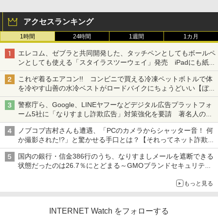
アクセスランキング
1時間
24時間
1週間
1カ月
エレコム、ゼブラと共同開発した、タッチペンとしてもボールペ
ンとしても使える「スタイラスツーウェイ」発売 iPadにも紙に
も、持ち替えずに書き込める
これぞ着るエアコン!! コンビニで買える冷凍ペットボトルで体
を冷やす山善の水冷ベストがロードバイクにちょうどいい【ぼっ
ち・ざ・ろーど！その14】【空いた時間でなにしてる？】
警察庁ら、Google、LINEヤフーなどデジタル広告プラットフォ
ーム5社に「なりすまし詐欺広告」対策強化を要請 著名人の写
真や映像を使った投資詐欺などへの対策として
ノブコブ吉村さんも遭遇、「PCのカメラからシャッター音！ 何
か撮影された!?」と驚かせる手口とは？【それってネット詐欺で
すよ！】
国内の銀行・信金386行のうち、なりすましメールを遮断できる
状態だったのは26.7％にとどまる～GMOブランドセキュリティ
調査
もっと見る
INTERNET Watch をフォローする