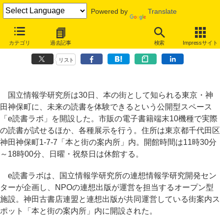
Powered by
Translate
未来の読書体験スペースが神保町に開館、国立情報学研究所らが企画・
カテゴリ
過去記事
検索
Impressサイト
運営
リスト
国立情報学研究所は30日、本の街として知られる東京・神
田神保町に、未来の読書を体験できるという公開型スペース
「e読書ラボ」を開設した。市販の電子書籍端末10機種で実際
の読書が試せるほか、各種展示を行う。住所は東京都千代田区
神田神保町1-7-7「本と街の案内所」内。開館時間は11時30分
～18時00分、日曜・祝祭日は休館する。
e読書ラボは、国立情報学研究所の連想情報学研究開発セン
ターが企画し、NPOの連想出版が運営を担当するオープン型
施設。神田古書店連盟と連想出版が共同運営している街案内ス
ポット「本と街の案内所」内に開設された。