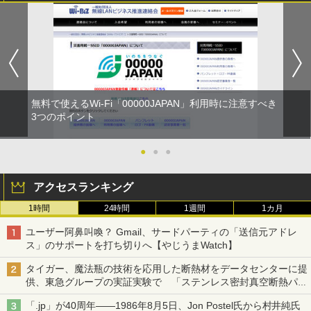
無料で使えるWi-Fi「00000JAPAN」利用時に注意すべき
3つのポイント
●
●
●
アクセスランキング
1時間
24時間
1週間
1カ月
ユーザー阿鼻叫喚？ Gmail、サードパーティの「送信元アドレ
ス」のサポートを打ち切りへ【やじうまWatch】
タイガー、魔法瓶の技術を応用した断熱材をデータセンターに提
供、東急グループの実証実験で 「ステンレス密封真空断熱パネ
ル TIVIP」
「.jp」が40周年――1986年8月5日、Jon Postel氏から村井純氏