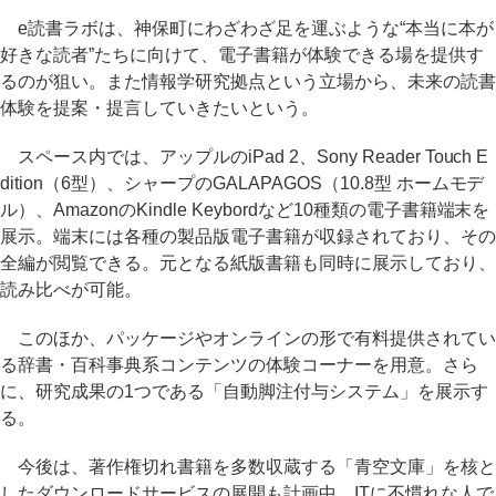
e読書ラボは、神保町にわざわざ足を運ぶような“本当に本が
好きな読者”たちに向けて、電子書籍が体験できる場を提供す
るのが狙い。また情報学研究拠点という立場から、未来の読書
体験を提案・提言していきたいという。
スペース内では、アップルのiPad 2、Sony Reader Touch E
dition（6型）、シャープのGALAPAGOS（10.8型 ホームモデ
ル）、AmazonのKindle Keybordなど10種類の電子書籍端末を
展示。端末には各種の製品版電子書籍が収録されており、その
全編が閲覧できる。元となる紙版書籍も同時に展示しており、
読み比べが可能。
このほか、パッケージやオンラインの形で有料提供されてい
る辞書・百科事典系コンテンツの体験コーナーを用意。さら
に、研究成果の1つである「自動脚注付与システム」を展示す
る。
今後は、著作権切れ書籍を多数収蔵する「青空文庫」を核と
したダウンロードサービスの展開も計画中。ITに不慣れな人で