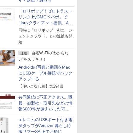
年・落単・減点も
「ロリポップ！ゼロトラスト
リンク byGMOペパボ」で
Linuxクライアント提供、AI
エージェントの接続が容易に
同時に「ロリポップ！AIエージ
ェントクラウド」との連携も開
始
自宅Wi-Fiの“わからな
連載
い”をスッキリ！
Androidの写真と動画をMac
にUSBケーブル接続でバック
アップする
【使いこなし編】第294回
共同通信に不正アクセス。職
員・加盟社・取引先などの情
報6000件が漏えいした可能
性
エレコムのUSBポート付き電
源タップがAmazon暮らし応
援サマーSALEでお得に