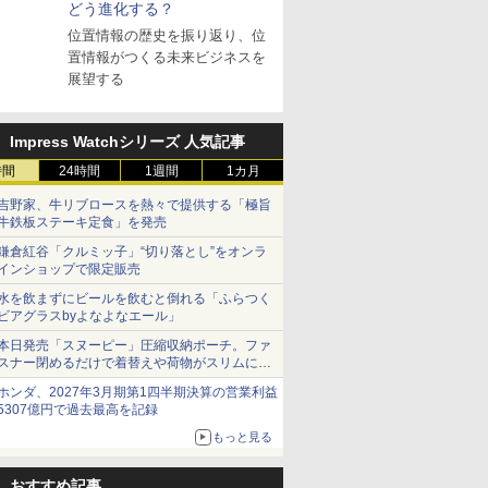
どう進化する？
位置情報の歴史を振り返り、位
置情報がつくる未来ビジネスを
展望する
Impress Watchシリーズ 人気記事
時間
24時間
1週間
1カ月
吉野家、牛リブロースを熱々で提供する「極旨
牛鉄板ステーキ定食」を発売
鎌倉紅谷「クルミッ子」“切り落とし”をオンラ
インショップで限定販売
水を飲まずにビールを飲むと倒れる「ふらつく
ビアグラスbyよなよなエール」
本日発売「スヌーピー」圧縮収納ポーチ。ファ
スナー閉めるだけで着替えや荷物がスリムにま
とまる
ホンダ、2027年3月期第1四半期決算の営業利益
5307億円で過去最高を記録
もっと見る
おすすめ記事