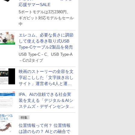
応援サマーSALE
5ポートモデルは3万2380円、
ギガビット対応モデルもセール
中
エレコム、必要な長さに調節
して使える巻き取り式USB
Type-Cケーブル2製品を発売
USB Type-C－C、USB Type-A
－Cの2タイプ
映画のストーリーの全容を文
字起こしした「文字抜き出し
サイト」運営者ら4人と運営
法人に有罪判決
IPA、AIの信頼できる社会実
装を支える「デジタル＆AIシ
ステムズ・デザインセンタ
ー」新設
特集
位置情報って何？ 位置情報
は誰のもの？ AIとの融合で