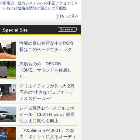
中部電力、社内システムへの不正アクセスでメ
てみた 【テレワークグッズ・ミニレビュー 第
ールおよび連絡先情報が漏えいの可能性
165回】
もっと見る
Special Site
性能の良いお得な中古PC情
報はこのページでチェック！
鳥肌ものの「DENON
HOME」サウンドを体感し
た！
クリエイティブが作った2万
円台の“小さなピュアオーデ
ィオスピーカー”
レイズ鍛造1ピースアルミホ
イール「CE28 N-plus」軽量
なままに剛性を向上
「A&ultima SP4000T」の魅
力！ポケットに入るオーディ