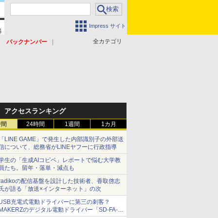
Impress サイト
全カテゴリ
バックナンバー
アクセスランキング
時間
24時間
1週間
1カ月
「LINE GAME」で発生した内部識別子の外部送
信について、総務省がLINEヤフーに行政指導
学生の「生成AIコピペ」レポートで悩む大学教
員たち。留年・落単・減点も
radikoの配信基盤を設計した技術者、香取啓志
氏が語る「放送×インターネット」の次
USB充電式電動ドライバーに第三の刺客？
MAKERZのデジタル電動ドライバー「SD-FA-
2000L」を、ベッセル、パナソニックと比較し