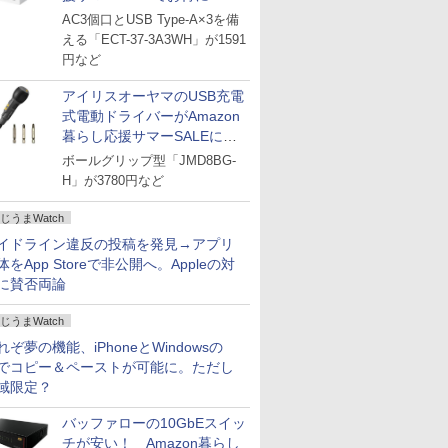
AC3個口とUSB Type-A×3を備
える「ECT-37-3A3WH」が1591
円など
アイリスオーヤマのUSB充電
式電動ドライバーがAmazon
暮らし応援サマーSALEに登
場
ボールグリップ型「JMD8BG-
H」が3780円など
じうまWatch
イドライン違反の投稿を発見→アプリ
体をApp Storeで非公開へ。Appleの対
に賛否両論
じうまWatch
れぞ夢の機能、iPhoneとWindowsの
でコピー＆ペーストが可能に。ただし
域限定？
バッファローの10GbEスイッ
チが安い！ Amazon暮らし