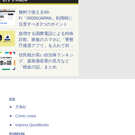
無料で使えるWi-
Fi「00000JAPAN」利用時に
注意すべき3つのポイント
急増する国際電話による特殊
詐欺、家族のスマホに「警察
庁推奨アプリ」を入れて対策
しよう！
住民税が高い自治体ランキン
グ、源泉徴収票の見方など
「税金の話」まとめ
ICE
天海社
ス
Comic curea
impress QuickBooks
PUBFUN