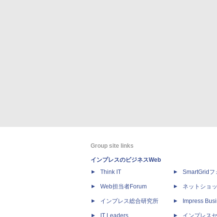
Group site links
インプレスのビジネスWeb
Think IT
SmartGri
Web担当者Forum
ネットショ
インプレス総合研究所
Impress Busi
IT Leaders
インプレス