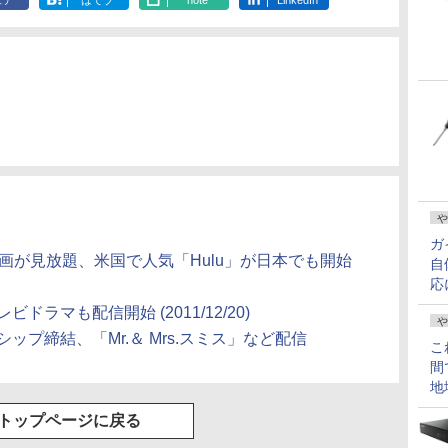
ェア
はてブ
note
LinkedIn
や
ガ
映画が見放題、米国で人気「Hulu」が日本でも開始
自
応
ドラマも配信開始 (2011/12/20)
や
ップ締結、「Mr.＆ Mrs.スミス」など配信
こ
間
地
トップページに戻る