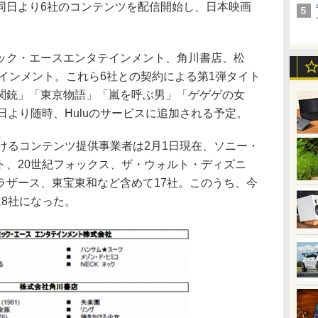
同日より6社のコンテンツを配信開始し、日本映画
ク・エースエンタテインメント、角川書店、松
インメント。これら6社との契約による第1弾タイト
関銃」「東京物語」「嵐を呼ぶ男」「ゲゲゲの女
日より随時、Huluのサービスに追加される予定。
けるコンテンツ提供事業者は2月1日現在、ソニー・
ト、20世紀フォックス、ザ・ウォルト・ディズニ
ラザース、東宝東和など含めて17社。このうち、今
8社になった。