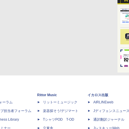
Rittor Music
イカロス出版
dフォーラム
リットーミュージック
AIRLINEweb
ップ担当者フォーラム
楽器探そう!デジマート
Jディフェンスニュー
ness Library
TシャツPOD T-OD
通訳翻訳ジャーナル
セミナー
立東舎
JレスキューWeb