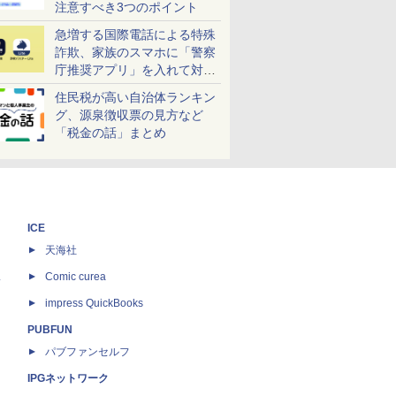
注意すべき3つのポイント
急増する国際電話による特殊
詐欺、家族のスマホに「警察
庁推奨アプリ」を入れて対策
しよう！
住民税が高い自治体ランキン
グ、源泉徴収票の見方など
「税金の話」まとめ
ICE
天海社
ス
Comic curea
impress QuickBooks
PUBFUN
パブファンセルフ
IPGネットワーク