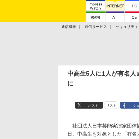
通信機器
通信サービス
セキュリティ
技術動向
中高生5人に1人が有名
に」
ポスト
リスト
シ
社団法人日本芸能実演家団体協
日、中高生を対象とした「有名