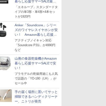
暮らし応援サマーSALE最終
日
「エネループ」スタンダードタ
イプの単3形・単4形×4本セッ
トが1920円
Anker「Soundcore」シリー
ズのワイヤレスイヤホンが安
い！ Amazon暮らし応援サ
マーSALE
アクティブノイキャン対応
「Soundcore P31i」が4990円
など
山善の食器乾燥機がAmazon
暮らし応援サマーSALEで安
い！
プラモデルの乾燥用途にも人気
で話題の「YD-180（LH）」が
セール中
手の届く場所に置いてサッと
掃除できるハンディクリーナ
ー、ニトリが発売