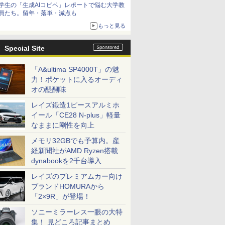
学生の「生成AIコピペ」レポートで悩む大学教
員たち。留年・落単・減点も
もっと見る
Special Site
「A&ultima SP4000T」の魅
力！ポケットに入るオーディ
オの醍醐味
レイズ鍛造1ピースアルミホ
イール「CE28 N-plus」軽量
なままに剛性を向上
メモリ32GBでも予算内。産
経新聞社がAMD Ryzen搭載
dynabookを2千台導入
レイズのプレミアムカー向け
ブランドHOMURAから
「2×9R」が登場！
ソニーミラーレス一眼の大特
集！ 見どころ記事まとめ