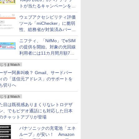
トが当たるキャンペーンをX
で実施。8月16日まで
ウェブアクセシビリティ評価
ツール「miChecker」に脆弱
性、総務省が対策済みバージ
ョンへの更新を呼び掛け
ニフティ、「NifMo」でeSIM
の提供を開始。対象の光回線
利用者には11カ月間月額770
円割引のキャンペーン
じうまWatch
ーザー阿鼻叫喚？ Gmail、サードパー
ィの「送信元アドレス」のサポートを
ち切りへ
じうまWatch
た目は既視感ありまくりなレトロデザ
ン、でもビデオ通話にも対応した日本
のチャットアプリが登場
パナソニックの充電池「エネ
ループ」が安い！ Amazon