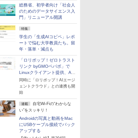
総務省、初学者向け「社会人
のためのデータサイエンス入
門」リニューアル開講
特集
学生の「生成AIコピペ」レポ
ートで悩む大学教員たち。留
年・落単・減点も
「ロリポップ！ゼロトラスト
リンク byGMOペパボ」で
Linuxクライアント提供、AI
エージェントの接続が容易に
同時に「ロリポップ！AIエージ
ェントクラウド」との連携も開
始
自宅Wi-Fiの“わからな
連載
い”をスッキリ！
Androidの写真と動画をMac
にUSBケーブル接続でバック
アップする