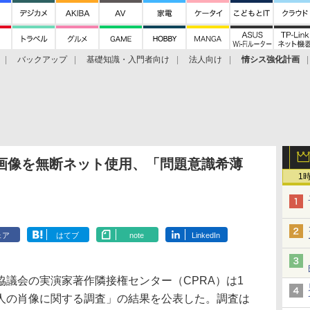
バックアップ
基礎知識・入門者向け
法人向け
情シス強化計画
人画像を無断ネット使用、「問題意識希薄
1
ェア
はてブ
note
LinkedIn
議会の実演家著作隣接権センター（CPRA）は1
人の肖像に関する調査」の結果を公表した。調査は