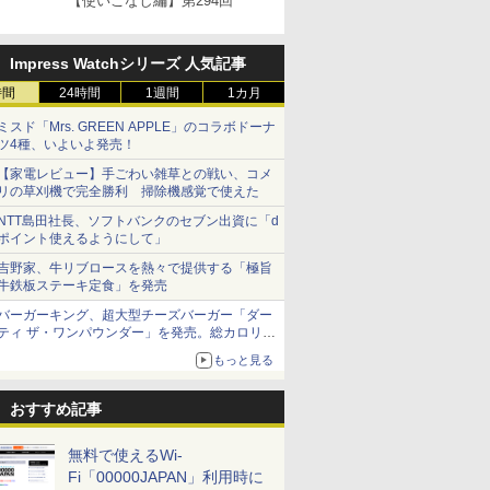
【使いこなし編】第294回
Impress Watchシリーズ 人気記事
時間
24時間
1週間
1カ月
ミスド「Mrs. GREEN APPLE」のコラボドーナ
ツ4種、いよいよ発売！
【家電レビュー】手ごわい雑草との戦い、コメ
リの草刈機で完全勝利 掃除機感覚で使えた
NTT島田社長、ソフトバンクのセブン出資に「d
ポイント使えるようにして」
吉野家、牛リブロースを熱々で提供する「極旨
牛鉄板ステーキ定食」を発売
バーガーキング、超大型チーズバーガー「ダー
ティ ザ・ワンパウンダー」を発売。総カロリー
約1656kcal、総重量約527g！
もっと見る
おすすめ記事
無料で使えるWi-
Fi「00000JAPAN」利用時に