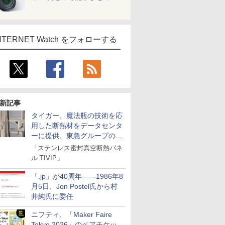
NTERNET Watch をフォローする
新記事
タイガー、魔法瓶の技術を応
用した断熱材をデータセンタ
ーに提供、東急グループの実
証実験で
「ステンレス密封真空断熱パネ
ル TIVIP」
「.jp」が40周年――1986年8
月5日、Jon Postel氏から村
井純氏に委任
ニフティ、「Maker Faire
Tokyo 2026」のペアチケッ