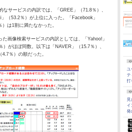
なサービスの内訳では、「GREE」（71.8％）、
i」（53.2％）が上位に入った。「Facebook」
5.1％）は1割に満たなかった。
画像検索サービスの内訳としては、「Yahoo!」
9.7％）がほぼ同数。以下は「NAVER」（15.7％）、
」（4.7％）の順だった。
や
ユ
テ
打
や
見
イ
発