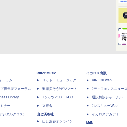
Rittor Music
イカロス出版
dフォーラム
リットーミュージック
AIRLINEweb
ップ担当者フォーラム
楽器探そう!デジマート
Jディフェンスニュー
ness Library
TシャツPOD T-OD
通訳翻訳ジャーナル
セミナー
立東舎
JレスキューWeb
 X（デジタルクロス）
山と溪谷社
イカロスアカデミー
山と溪谷オンライン
MdN