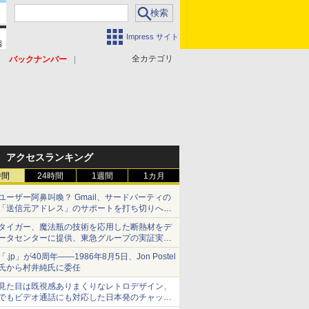
Impress サイト
全カテゴリ
バックナンバー
アクセスランキング
時間
24時間
1週間
1カ月
ユーザー阿鼻叫喚？ Gmail、サードパーティの
「送信元アドレス」のサポートを打ち切りへ
【やじうまWatch】
タイガー、魔法瓶の技術を応用した断熱材をデ
ータセンターに提供、東急グループの実証実験
で 「ステンレス密封真空断熱パネル TIVIP」
「.jp」が40周年――1986年8月5日、Jon Postel
氏から村井純氏に委任
見た目は既視感ありまくりなレトロデザイン、
でもビデオ通話にも対応した日本発のチャット
アプリが登場【やじうまWatch】