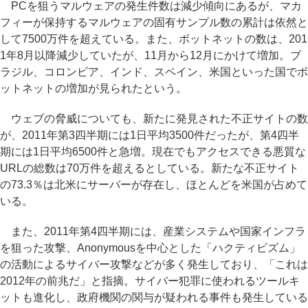
PCを狙うマルウェアの発生件数は減少傾向にあるが、マカ
フィーが保持するマルウェアの固有サンプル数の累計は依然と
して7500万件を超えている。また、ボットネットの数は、201
1年8月以降減少していたが、11月から12月にかけて増加。ブ
ラジル、コロンビア、インド、スペイン、米国といった国でボ
ットネットの増加が見られたという。
ウェブの脅威についても、新たに発見された不正サイトの数
が、2011年第3四半期には1日平均3500件だったが、第4四半
期には1日平均6500件と急増。現在でもアクセスできる悪質な
URLの総数は70万件を超えるとしている。新たな不正サイト
の73.3％は北米にサーバーが存在し、ほとんどを米国が占めて
いる。
また、2011年第4四半期には、産業システムや国家インフラ
を狙った攻撃、Anonymousを中心とした「ハクティビズム」
の活動によるサイバー攻撃などが多く発生しており、「これは
2012年の前兆だ」と指摘。サイバー犯罪に使われるツールキ
ットも進化し、政府機関の関与が疑われる事件も発生している