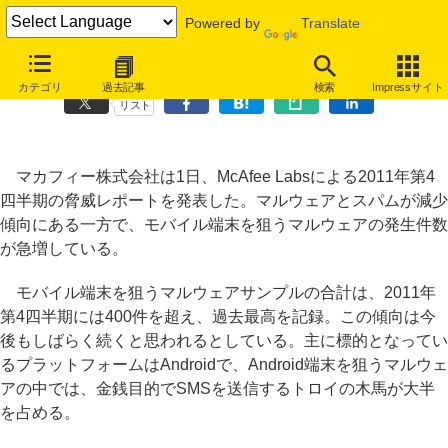
Powered by
Translate
モバイルを狙うマルウェア、悪質なサイトが急増～マカフィー調査
カテゴリ
過去記事
検索
Impressサイト
リスト
マカフィー株式会社は1日、McAfee Labsによる2011年第4
四半期の脅威レポートを発表した。マルウェアとスパムが減少
傾向にある一方で、モバイル端末を狙うマルウェアの発生件数
が急増している。
モバイル端末を狙うマルウェアサンプルの合計は、2011年
第4四半期には400件を超え、過去最高を記録。この傾向は今
後もしばらく続くと思われるとしている。主に標的となってい
るプラットフォームはAndroidで、Android端末を狙うマルウェ
アの中では、金銭目的でSMSを送信するトロイの木馬が大半
を占める。