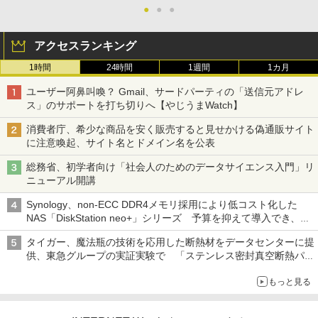
●
●
●
アクセスランキング
1時間
24時間
1週間
1カ月
ユーザー阿鼻叫喚？ Gmail、サードパーティの「送信元アドレ
ス」のサポートを打ち切りへ【やじうまWatch】
消費者庁、希少な商品を安く販売すると見せかける偽通販サイト
に注意喚起、サイト名とドメイン名を公表
総務省、初学者向け「社会人のためのデータサイエンス入門」リ
ニューアル開講
Synology、non-ECC DDR4メモリ採用により低コスト化した
NAS「DiskStation neo+」シリーズ 予算を抑えて導入でき、
ECCメモリへのアップグレードも可能
タイガー、魔法瓶の技術を応用した断熱材をデータセンターに提
供、東急グループの実証実験で 「ステンレス密封真空断熱パネ
ル TIVIP」
もっと見る