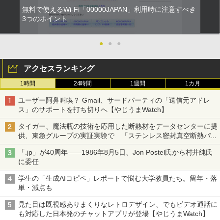
無料で使えるWi-Fi「00000JAPAN」利用時に注意すべき
3つのポイント
●
●
●
アクセスランキング
1時間
24時間
1週間
1カ月
ユーザー阿鼻叫喚？ Gmail、サードパーティの「送信元アドレ
ス」のサポートを打ち切りへ【やじうまWatch】
タイガー、魔法瓶の技術を応用した断熱材をデータセンターに提
供、東急グループの実証実験で 「ステンレス密封真空断熱パネ
ル TIVIP」
「.jp」が40周年――1986年8月5日、Jon Postel氏から村井純氏
に委任
学生の「生成AIコピペ」レポートで悩む大学教員たち。留年・落
単・減点も
見た目は既視感ありまくりなレトロデザイン、でもビデオ通話に
も対応した日本発のチャットアプリが登場【やじうまWatch】