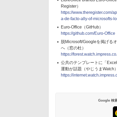
Register）
https://www.theregister.com/ap
a-de-facto-ally-of-microsofts-
Euro-Office（GitHub）
https://github.com/Euro-Office
脱Microsoft/Googleを掲
へ（窓の杜）
https://forest.watch.impress.
公共のテンプレートに「Exc
運動が話題（やじうまWatch
https://internet.watch.impress
Google