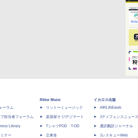
Rittor Music
イカロス出版
dフォーラム
リットーミュージック
AIRLINEweb
ップ担当者フォーラム
楽器探そう!デジマート
Jディフェンスニュー
ness Library
TシャツPOD T-OD
通訳翻訳ジャーナル
セミナー
立東舎
JレスキューWeb