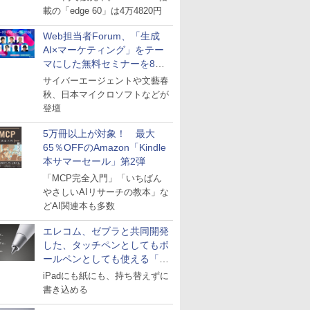
載の「edge 60」は4万4820円
Web担当者Forum、「生成
AI×マーケティング」をテー
マにした無料セミナーを8月
27日にオンライン開催
サイバーエージェントや文藝春
秋、日本マイクロソフトなどが
登壇
5万冊以上が対象！ 最大
65％OFFのAmazon「Kindle
本サマーセール」第2弾
「MCP完全入門」「いちばん
やさしいAIリサーチの教本」な
どAI関連本も多数
エレコム、ゼブラと共同開発
した、タッチペンとしてもボ
ールペンとしても使える「ス
タイラスツーウェイ」発売
iPadにも紙にも、持ち替えずに
書き込める