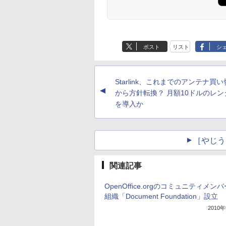
ポスト
リスト
シ
Starlink、これまでのアンテナ買
▲
から方針転換？ 月額10ドルのレン
を導入か
［やじう
関連記事
OpenOffice.orgのコミュニティメン
組織「Document Foundation」設立
2010