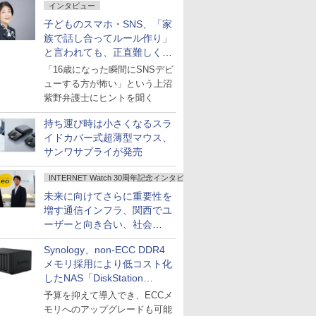
インタビュー
子どものスマホ・SNS、「家
族で話し合ってルール作り」
と言われても、正直難しくな
いですか？
「16歳になった瞬間にSNSデビ
ューする方が怖い」という上沼
紫野弁護士にヒントを聞く
持ち運び時は小さくなるスラ
イドカバー式超薄型マウス、
サンワサプライが発売
INTERNET Watch 30周年記念インタビュー
未来に向けてさらに重要性を
増す通信インフラ、関西でユ
ーザーと向き合い、社会
の“あたらしい”を起動し続け
Synology、non-ECC DDR4
る～オプテージ
メモリ採用により低コスト化
したNAS「DiskStation
neo+」シリーズ
予算を抑えて導入でき、ECCメ
モリへのアップグレードも可能