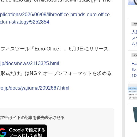
plications/2026/06/09/libreoffice-brands-euro-office-
lock-in-strategy/5252854
や
人
ス
を
げるオフィスツール「Euro-Office」、6月9日にリリース
や
co.jp/docs/news/2113325.html
F
ル
el形式だけ」はNG？ オープンフォーマットを求める
1
）
価
.co.jp/docs/yajiuma/2092667.html
 検索で当サイトの記事を優先表示させる