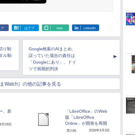
ェア
はてブ
note
LinkedIn
い切り制
Google検索のAIまとめ、
タル制
誤っていた場合の責任は
▲
「Googleにあり」。ドイ
ツで画期的判決
まWatch］の他の記事を見る
バー、新
「LibreOffice」のWeb
版「LibreOffice
Online」が開発を再開
年9月29日
2026年3月3日
窓の杜