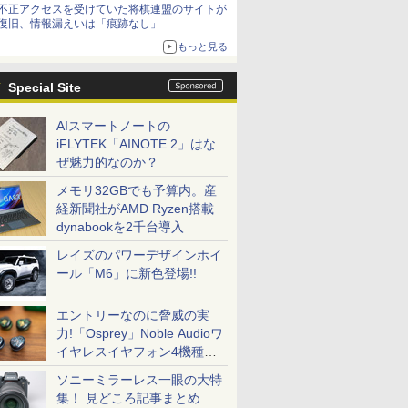
不正アクセスを受けていた将棋連盟のサイトが
復旧、情報漏えいは「痕跡なし」
もっと見る
Special Site
AIスマートノートの
iFLYTEK「AINOTE 2」はな
ぜ魅力的なのか？
メモリ32GBでも予算内。産
経新聞社がAMD Ryzen搭載
dynabookを2千台導入
レイズのパワーデザインホイ
ール「M6」に新色登場!!
エントリーなのに脅威の実
力!「Osprey」Noble Audioワ
イヤレスイヤフォン4機種を
一気に聴く
ソニーミラーレス一眼の大特
集！ 見どころ記事まとめ