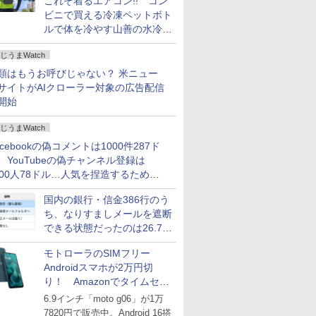
これぞ着るエアコン!! コン
ビニで買える冷凍ペットボト
ルで体を冷やす山善の水冷ベ
ストがロードバイクにちょう
じうまWatch
どいい【ぼっち・ざ・ろー
ど！その14】
類はもうお呼びじゃない？ 米ニュー
サイトがAIクローラー対象の広告配信
開始
じうまWatch
acebookの偽コメントは1000件287ド
、YouTubeの偽チャンネル登録は
000人78ドル…人気を捏造するための
格リストが公開中
国内の銀行・信金386行のう
ち、なりすましメールを遮断
できる状態だったのは26.7％
にとどまる～GMOブランド
モトローラのSIMフリー
セキュリティ調査
Androidスマホが2万円切
り！ Amazonでタイムセー
ル
6.9インチ「moto g06」が1万
7820円で販売中。Android 16搭