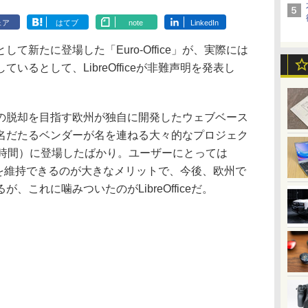
ェア
はてブ
note
LinkedIn
新たに登場した「Euro-Office」が、実際には
担しているとして、LibreOfficeが非難声明を発表し
存からの脱却を目指す欧州が独自に開発したウェブベース
名だたるベンダーが名を連ねる大々的なプロジェク
地時間）に登場したばかり。ユーザーにとっては
等の操作性を維持できるのが大きなメリットで、今後、欧州で
これに噛みついたのがLibreOfficeだ。