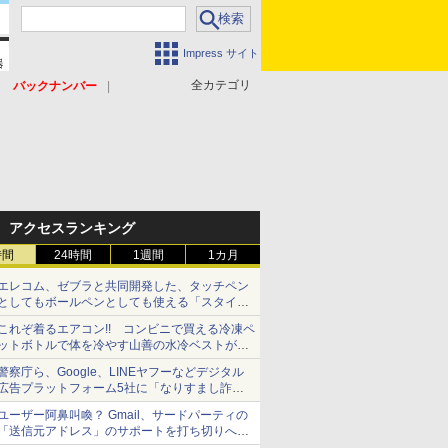
Impress サイト
全カテゴリ
バックナンバー
アクセスランキング
時間
24時間
1週間
1カ月
エレコム、ゼブラと共同開発した、タッチペン
としてもボールペンとしても使える「スタイラ
スツーウェイ」発売 iPadにも紙にも、持ち替
これぞ着るエアコン!! コンビニで買える冷凍ペ
えずに書き込める
ットボトルで体を冷やす山善の水冷ベストがロ
ードバイクにちょうどいい【ぼっち・ざ・ろー
警察庁ら、Google、LINEヤフーなどデジタル
ど！その14】【空いた時間でなにしてる？】
広告プラットフォーム5社に「なりすまし詐欺
広告」対策強化を要請 著名人の写真や映像を
ユーザー阿鼻叫喚？ Gmail、サードパーティの
使った投資詐欺などへの対策として
「送信元アドレス」のサポートを打ち切りへ
【やじうまWatch】