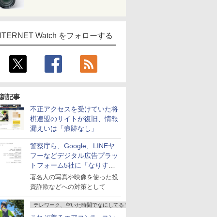
NTERNET Watch をフォローする
新記事
不正アクセスを受けていた将
棋連盟のサイトが復旧、情報
漏えいは「痕跡なし」
警察庁ら、Google、LINEヤ
フーなどデジタル広告プラッ
トフォーム5社に「なりすま
し詐欺広告」対策強化を要請
著名人の写真や映像を使った投
資詐欺などへの対策として
テレワーク、空いた時間でなにしてる？