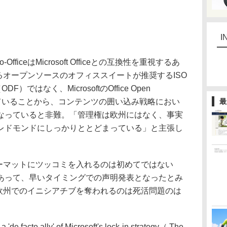
I
-OfficeはMicrosoft Officeとの互換性を重視するあ
めとするオープンソースのオフィススイートが推奨するISO
（ODF）ではなく、MicrosoftのOffice Open
していることから、コンテンツの囲い込み戦略におい
最
味方になっていると非難。「管理権は欧州にはなく、事実
ある）レドモンドにしっかりととどまっている」と主張し
のフォーマットにツッコミを入れるのは初めてではない
あって、早いタイミングでの声明発表となったとみ
とっても欧州でのイニシアチブを奪われるのは死活問題のは
。
a 'de facto ally' of Microsoft's lock-in strategy（ The