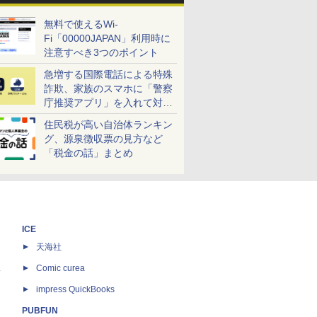
無料で使えるWi-
Fi「00000JAPAN」利用時に
注意すべき3つのポイント
急増する国際電話による特殊
詐欺、家族のスマホに「警察
庁推奨アプリ」を入れて対策
しよう！
住民税が高い自治体ランキン
グ、源泉徴収票の見方など
「税金の話」まとめ
ICE
天海社
ス
Comic curea
impress QuickBooks
PUBFUN