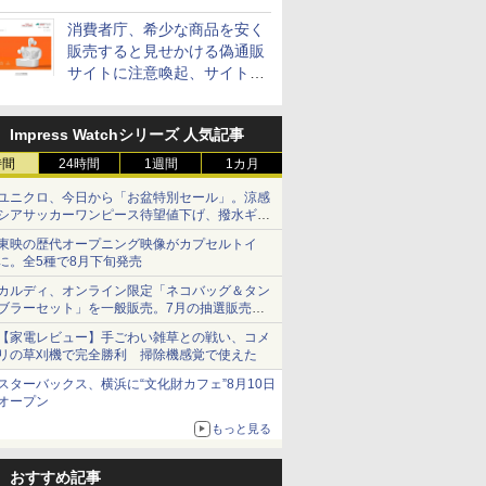
消費者庁、希少な商品を安く
販売すると見せかける偽通販
サイトに注意喚起、サイト名
とドメイン名を公表
Impress Watchシリーズ 人気記事
時間
24時間
1週間
1カ月
ユニクロ、今日から「お盆特別セール」。涼感
シアサッカーワンピース待望値下げ、撥水ギア
ショーツは1990円に
東映の歴代オープニング映像がカプセルトイ
に。全5種で8月下旬発売
カルディ、オンライン限定「ネコバッグ＆タン
ブラーセット」を一般販売。7月の抽選販売の
当選無効分
【家電レビュー】手ごわい雑草との戦い、コメ
リの草刈機で完全勝利 掃除機感覚で使えた
スターバックス、横浜に“文化財カフェ”8月10日
オープン
もっと見る
おすすめ記事