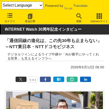
Powered by
Translate
INTERNET Watch
トピック
業界動向
企業
カテゴリ
過去記事
検索
Impressサイト
INTERNET Watch 30周年記念インタビュー
「通信回線の進化は、この先30年も止まらない」
～NTT東日本・NTTドコモビジネス
デジタルツインによるライブ中継や「AIが勝手にやってくれ
る世界」も支えるインフラへ
2026年6月12日 06:00
リスト