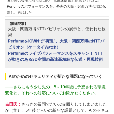
阪万博の会場だった吹田の「電気通信館」跡地で行われた
Perfumeのパフォーマンスを、夢洲の大阪・関西万博会場に伝
送し、再現した
【関連記事】
大阪・関西万博NTTパビリオンの展示と、使われた技
術
PerfumeをIOWNで”再現”、大阪・関西万博のNTTパ
ビリオン（ケータイWatch）
Perfumeのライブパフォーマンスをスキャン！ NTT
が動きのある3D空間の高速高精細な伝送・再現技術
AIのためのセキュリティが新たな課題になっていく
——
さらにもう少し先の、5～10年後に予想される環境
変化と、それへの対応についてお聞かせください。
吉田氏：
さっきの質問でだいぶ先回りしてしまいました
が（笑）、5年後ぐらいの新たな課題として、AIのセキュ