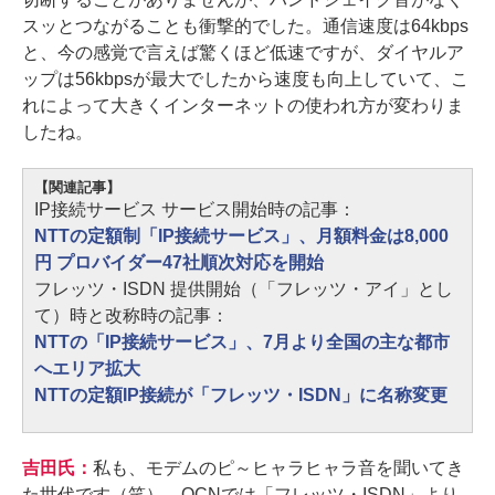
スッとつながることも衝撃的でした。通信速度は64kbps
と、今の感覚で言えば驚くほど低速ですが、ダイヤルア
ップは56kbpsが最大でしたから速度も向上していて、こ
れによって大きくインターネットの使われ方が変わりま
したね。
【関連記事】
IP接続サービス サービス開始時の記事：
NTTの定額制「IP接続サービス」、月額料金は8,000
円 プロバイダー47社順次対応を開始
フレッツ・ISDN 提供開始（「フレッツ・アイ」とし
て）時と改称時の記事：
NTTの「IP接続サービス」、7月より全国の主な都市
へエリア拡大
NTTの定額IP接続が「フレッツ・ISDN」に名称変更
吉田氏：
私も、モデムのピ～ヒャラヒャラ音を聞いてき
た世代です（笑）。OCNでは「フレッツ・ISDN」より