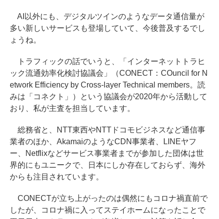
AI以外にも、デジタルツインのようなデータ通信量が
多い新しいサービスも登場していて、今後普及するでし
ょうね。
トラフィックの話でいうと、「インターネットトラヒ
ック流通効率化検討協議会」（CONECT：COuncil for N
etwork Efficiency by Cross-layer Technical members。読
みは「コネクト」）という協議会が2020年から活動して
おり、私が主査を担当しています。
総務省と、NTT東西やNTTドコモビジネスなど通信事
業者のほか、AkamaiのようなCDN事業者、LINEヤフ
ー、Netflixなどサービス事業者までが参加した団体は世
界的にもユニークで、日本にしか存在しておらず、海外
からも注目されています。
CONECTが立ち上がったのは偶然にもコロナ禍直前で
したが、コロナ禍に入ってステイホームになったことで