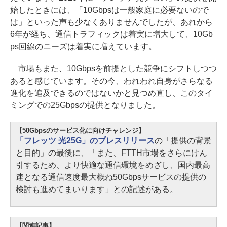
始したときには、「10Gbpsは一般家庭に必要ないので
は」といった声も少なくありませんでしたが、あれから
6年が経ち、通信トラフィックは着実に増大して、10Gb
ps回線のニーズは着実に増えています。
市場もまた、10Gbpsを前提とした競争にシフトしつつ
あると感じています。その今、われわれ自身がさらなる
進化を追及できるのではないかと見つめ直し、このタイ
ミングでの25Gbpsの提供となりました。
【50Gbpsのサービス化に向けチャレンジ】
「フレッツ 光25G」のプレスリリース
の「提供の背景
と目的」の最後に、「また、FTTH市場をさらにけん
引するため、より快適な通信環境をめざし、国内最高
速となる通信速度最大概ね50Gbpsサービスの提供の
検討も進めてまいります」との記述がある。
【関連記事】