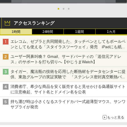
●
●
●
アクセスランキング
1時間
24時間
1週間
1カ月
エレコム、ゼブラと共同開発した、タッチペンとしてもボールペ
ンとしても使える「スタイラスツーウェイ」発売 iPadにも紙に
も、持ち替えずに書き込める
ユーザー阿鼻叫喚？ Gmail、サードパーティの「送信元アドレ
ス」のサポートを打ち切りへ【やじうまWatch】
タイガー、魔法瓶の技術を応用した断熱材をデータセンターに提
供、東急グループの実証実験で 「ステンレス密封真空断熱パネ
ル TIVIP」
消費者庁、希少な商品を安く販売すると見せかける偽通販サイト
に注意喚起、サイト名とドメイン名を公表
持ち運び時は小さくなるスライドカバー式超薄型マウス、サンワ
サプライが発売
もっと見る