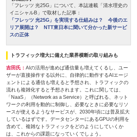
「フレッツ 光25G」について、本誌連載「清水理史の
イニシャルB」で取材した記事：
「フレッツ 光25G」を実現する仕組みは？ 今後のエ
リア展開は？ NTT東日本に聞いて分かった新サービ
スの正体
トラフィック増大に備えた業界横断の取り組みも
吉田氏：
AIの活用が進めば通信量も増えてくるし、ユー
ザーが直接操作する以外に、自律的に動作するAIエージ
ェントによる通信も増えると予想され、トラフィックの
流れも複雑化すると予想されます。これに関しては、
「NaaS」（Network as a Service）と呼ばれる、ネット
ワークの利用を動的に制御し、必要なときに必要なリソ
ースが使えるようなサービスが、2030年頃には普及拡大
しているはずです。データセンターにあるGPUの利用を
含めて、複雑なトラフィックをどのようにしていくか
は、これからの課題になっていくでしょう。