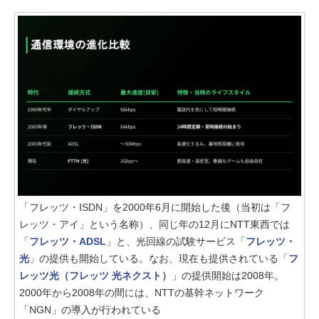
「フレッツ・ISDN」を2000年6月に開始した後（当初は「フ
レッツ・アイ」という名称）、同じ年の12月にNTT東西では
「
フレッツ・ADSL
」と、光回線の試験サービス「
フレッツ・
光
」の提供も開始している。なお、現在も提供されている「
フ
レッツ光（フレッツ 光ネクスト）
」の提供開始は2008年。
2000年から2008年の間には、NTTの基幹ネットワーク
「NGN」の導入が行われている