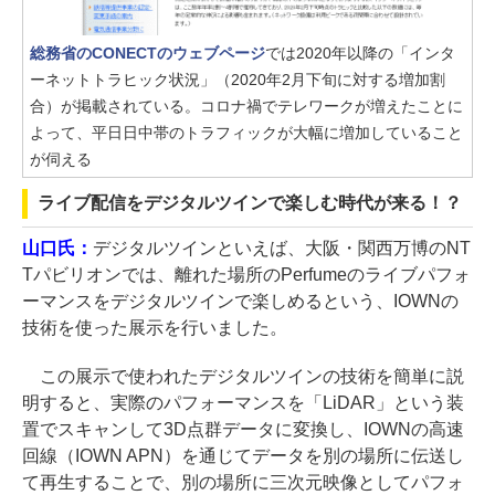
総務省のCONECTのウェブページ
では2020年以降の「インタ
ーネットトラヒック状況」（2020年2月下旬に対する増加割
合）が掲載されている。コロナ禍でテレワークが増えたことに
よって、平日日中帯のトラフィックが大幅に増加していること
が伺える
ライブ配信をデジタルツインで楽しむ時代が来る！？
山口氏：
デジタルツインといえば、大阪・関西万博のNT
Tパビリオンでは、離れた場所のPerfumeのライブパフォ
ーマンスをデジタルツインで楽しめるという、IOWNの
技術を使った展示を行いました。
この展示で使われたデジタルツインの技術を簡単に説
明すると、実際のパフォーマンスを「LiDAR」という装
置でスキャンして3D点群データに変換し、IOWNの高速
回線（IOWN APN）を通じてデータを別の場所に伝送し
て再生することで、別の場所に三次元映像としてパフォ