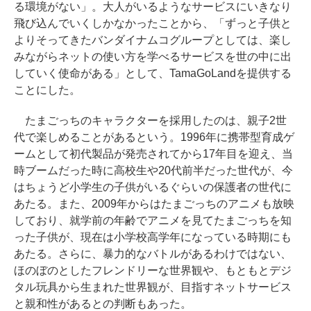
る環境がない」。大人がいるようなサービスにいきなり
飛び込んでいくしかなかったことから、「ずっと子供と
よりそってきたバンダイナムコグループとしては、楽し
みながらネットの使い方を学べるサービスを世の中に出
していく使命がある」として、TamaGoLandを提供する
ことにした。
たまごっちのキャラクターを採用したのは、親子2世
代で楽しめることがあるという。1996年に携帯型育成ゲ
ームとして初代製品が発売されてから17年目を迎え、当
時ブームだった時に高校生や20代前半だった世代が、今
はちょうど小学生の子供がいるぐらいの保護者の世代に
あたる。また、2009年からはたまごっちのアニメも放映
しており、就学前の年齢でアニメを見てたまごっちを知
った子供が、現在は小学校高学年になっている時期にも
あたる。さらに、暴力的なバトルがあるわけではない、
ほのぼのとしたフレンドリーな世界観や、もともとデジ
タル玩具から生まれた世界観が、目指すネットサービス
と親和性があるとの判断もあった。