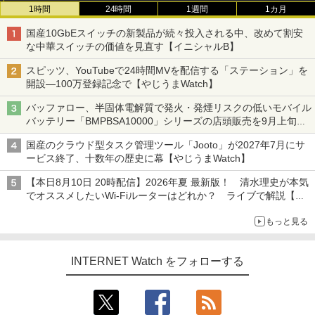
1時間
24時間
1週間
1カ月
国産10GbEスイッチの新製品が続々投入される中、改めて割安
な中華スイッチの価値を見直す【イニシャルB】
スピッツ、YouTubeで24時間MVを配信する「ステーション」を
開設―100万登録記念で【やじうまWatch】
バッファロー、半固体電解質で発火・発煙リスクの低いモバイル
バッテリー「BMPBSA10000」シリーズの店頭販売を9月上旬に
開始
国産のクラウド型タスク管理ツール「Jooto」が2027年7月にサ
ービス終了、十数年の歴史に幕【やじうまWatch】
【本日8月10日 20時配信】2026年夏 最新版！ 清水理史が本気
でオススメしたいWi-Fiルーターはどれか？ ライブで解説【清
水理史の「イニシャルB」チャンネル】
もっと見る
INTERNET Watch をフォローする