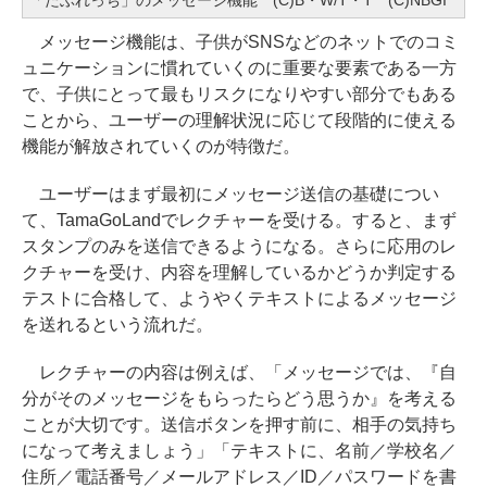
「たぶれっち」のメッセージ機能 (C)B・W/T・T (C)NBGI
メッセージ機能は、子供がSNSなどのネットでのコミ
ュニケーションに慣れていくのに重要な要素である一方
で、子供にとって最もリスクになりやすい部分でもある
ことから、ユーザーの理解状況に応じて段階的に使える
機能が解放されていくのが特徴だ。
ユーザーはまず最初にメッセージ送信の基礎につい
て、TamaGoLandでレクチャーを受ける。すると、まず
スタンプのみを送信できるようになる。さらに応用のレ
クチャーを受け、内容を理解しているかどうか判定する
テストに合格して、ようやくテキストによるメッセージ
を送れるという流れだ。
レクチャーの内容は例えば、「メッセージでは、『自
分がそのメッセージをもらったらどう思うか』を考える
ことが大切です。送信ボタンを押す前に、相手の気持ち
になって考えましょう」「テキストに、名前／学校名／
住所／電話番号／メールアドレス／ID／パスワードを書