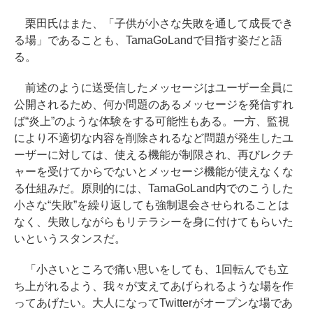
栗田氏はまた、「子供が小さな失敗を通して成長でき
る場」であることも、TamaGoLandで目指す姿だと語
る。
前述のように送受信したメッセージはユーザー全員に
公開されるため、何か問題のあるメッセージを発信すれ
ば“炎上”のような体験をする可能性もある。一方、監視
により不適切な内容を削除されるなど問題が発生したユ
ーザーに対しては、使える機能が制限され、再びレクチ
ャーを受けてからでないとメッセージ機能が使えなくな
る仕組みだ。原則的には、TamaGoLand内でのこうした
小さな“失敗”を繰り返しても強制退会させられることは
なく、失敗しながらもリテラシーを身に付けてもらいた
いというスタンスだ。
「小さいところで痛い思いをしても、1回転んでも立
ち上がれるよう、我々が支えてあげられるような場を作
ってあげたい。大人になってTwitterがオープンな場であ