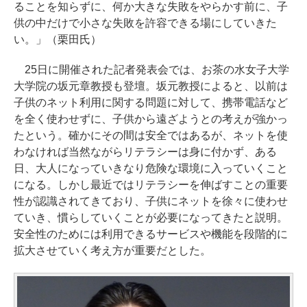
ることを知らずに、何か大きな失敗をやらかす前に、子
供の中だけで小さな失敗を許容できる場にしていきた
い。」（栗田氏）
25日に開催された記者発表会では、お茶の水女子大学
大学院の坂元章教授も登壇。坂元教授によると、以前は
子供のネット利用に関する問題に対して、携帯電話など
を全く使わせずに、子供から遠ざようとの考えが強かっ
たという。確かにその間は安全ではあるが、ネットを使
わなければ当然ながらリテラシーは身に付かず、ある
日、大人になっていきなり危険な環境に入っていくこと
になる。しかし最近ではリテラシーを伸ばすことの重要
性が認識されてきており、子供にネットを徐々に使わせ
ていき、慣らしていくことが必要になってきたと説明。
安全性のためには利用できるサービスや機能を段階的に
拡大させていく考え方が重要だとした。