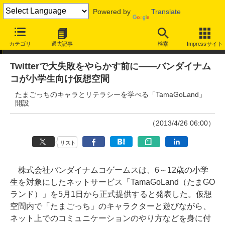
Powered by
Translate
ニュース
カテゴリ
過去記事
検索
Impressサイト
Twitterで大失敗をやらかす前に――バンダイナム
コが小学生向け仮想空間
たまごっちのキャラとリテラシーを学べる「TamaGoLand」
開設
（2013/4/26 06:00）
リスト
株式会社バンダイナムコゲームスは、6～12歳の小学
生を対象にしたネットサービス「TamaGoLand（たまGO
ランド）」を5月1日から正式提供すると発表した。仮想
空間内で「たまごっち」のキャラクターと遊びながら、
ネット上でのコミュニケーションのやり方などを身に付