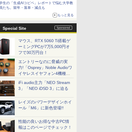
学生の「生成AIコピペ」レポートで悩む大学教
員たち。留年・落単・減点も
もっと見る
Special Site
マウス、RTX 5060 Ti搭載ゲ
ーミングPCが7万5,000円オ
フで30万円台！
エントリーなのに脅威の実
力!「Osprey」Noble Audioワ
イヤレスイヤフォン4機種を
一気に聴く
iFi audio主力「NEO Stream
3」「NEO iDSD 3」に迫る
レイズのパワーデザインホイ
ール「M6」に新色登場!!
性能の良いお得な中古PC情
報はこのページでチェック！