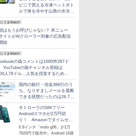
ビニで買える冷凍ペットボト
ルで体を冷やす山善の水冷ベ
ストがロードバイクにちょう
じうまWatch
どいい【ぼっち・ざ・ろー
ど！その14】
類はもうお呼びじゃない？ 米ニュー
サイトがAIクローラー対象の広告配信
開始
じうまWatch
acebookの偽コメントは1000件287ド
、YouTubeの偽チャンネル登録は
000人78ドル…人気を捏造するための
格リストが公開中
国内の銀行・信金386行のう
ち、なりすましメールを遮断
できる状態だったのは26.7％
にとどまる～GMOブランド
モトローラのSIMフリー
セキュリティ調査
Androidスマホが2万円切
り！ Amazonでタイムセー
ル
6.9インチ「moto g06」が1万
7820円で販売中。Android 16搭