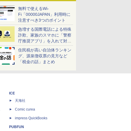
無料で使えるWi-
Fi「00000JAPAN」利用時に
注意すべき3つのポイント
急増する国際電話による特殊
詐欺、家族のスマホに「警察
庁推奨アプリ」を入れて対策
しよう！
住民税が高い自治体ランキン
グ、源泉徴収票の見方など
「税金の話」まとめ
ICE
天海社
ス
Comic curea
impress QuickBooks
PUBFUN