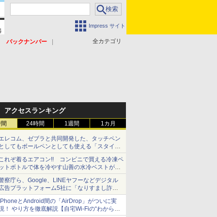
Impress サイト
全カテゴリ
バックナンバー
アクセスランキング
時間
24時間
1週間
1カ月
エレコム、ゼブラと共同開発した、タッチペン
としてもボールペンとしても使える「スタイラ
スツーウェイ」発売 iPadにも紙にも、持ち替
これぞ着るエアコン!! コンビニで買える冷凍ペ
えずに書き込める
ットボトルで体を冷やす山善の水冷ベストがロ
ードバイクにちょうどいい【ぼっち・ざ・ろー
警察庁ら、Google、LINEヤフーなどデジタル
ど！その14】【空いた時間でなにしてる？】
広告プラットフォーム5社に「なりすまし詐欺
広告」対策強化を要請 著名人の写真や映像を
iPhoneとAndroid間の「AirDrop」がついに実
使った投資詐欺などへの対策として
現！ やり方を徹底解説【自宅Wi-Fiの“わからな
い”をスッキリ！】