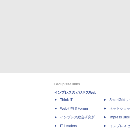
Group site links
インプレスのビジネスWeb
Think IT
SmartGri
Web担当者Forum
ネットショ
インプレス総合研究所
Impress Busi
IT Leaders
インプレス