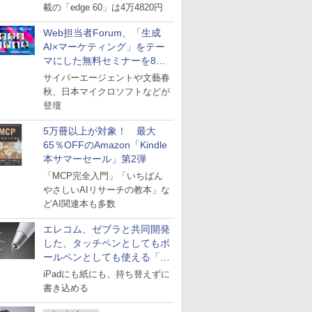
載の「edge 60」は4万4820円
Web担当者Forum、「生成
AI×マーケティング」をテー
マにした無料セミナーを8月
27日にオンライン開催
サイバーエージェントや文藝春
秋、日本マイクロソフトなどが
登壇
5万冊以上が対象！ 最大
65％OFFのAmazon「Kindle
本サマーセール」第2弾
「MCP完全入門」「いちばん
やさしいAIリサーチの教本」な
どAI関連本も多数
エレコム、ゼブラと共同開発
した、タッチペンとしてもボ
ールペンとしても使える「ス
タイラスツーウェイ」発売
iPadにも紙にも、持ち替えずに
書き込める