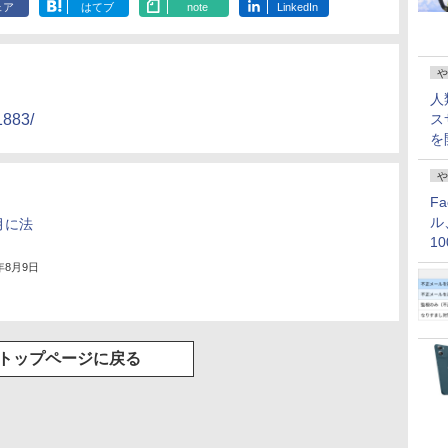
ェア
はてブ
note
LinkedIn
や
人
ス
1883/
を
や
F
ル
月に法
1
価
3年8月9日
トップページに戻る