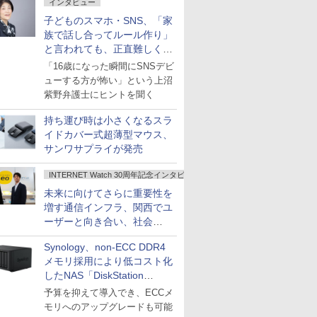
インタビュー
子どものスマホ・SNS、「家
族で話し合ってルール作り」
と言われても、正直難しくな
いですか？
「16歳になった瞬間にSNSデビ
ューする方が怖い」という上沼
紫野弁護士にヒントを聞く
持ち運び時は小さくなるスラ
イドカバー式超薄型マウス、
サンワサプライが発売
INTERNET Watch 30周年記念インタビュー
未来に向けてさらに重要性を
増す通信インフラ、関西でユ
ーザーと向き合い、社会
の“あたらしい”を起動し続け
Synology、non-ECC DDR4
る～オプテージ
メモリ採用により低コスト化
したNAS「DiskStation
neo+」シリーズ
予算を抑えて導入でき、ECCメ
モリへのアップグレードも可能