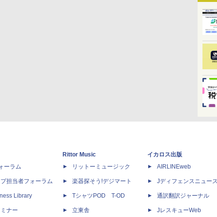
Rittor Music
イカロス出版
dフォーラム
リットーミュージック
AIRLINEweb
ップ担当者フォーラム
楽器探そう!デジマート
Jディフェンスニュー
ness Library
TシャツPOD T-OD
通訳翻訳ジャーナル
セミナー
立東舎
JレスキューWeb