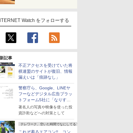
NTERNET Watch をフォローする
新記事
不正アクセスを受けていた将
棋連盟のサイトが復旧、情報
漏えいは「痕跡なし」
警察庁ら、Google、LINEヤ
フーなどデジタル広告プラッ
トフォーム5社に「なりすま
し詐欺広告」対策強化を要請
著名人の写真や映像を使った投
資詐欺などへの対策として
テレワーク、空いた時間でなにしてる？
これぞ着るエアコン!! コン