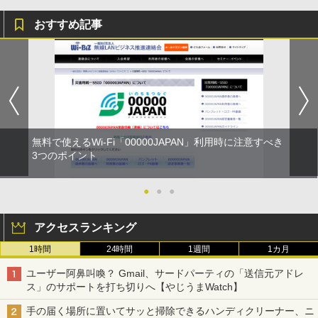
おすすめ記事
無料で使えるWi-Fi「00000JAPAN」利用時に注意すべき
3つのポイント
●
●
●
アクセスランキング
1時間
24時間
1週間
1カ月
ユーザー阿鼻叫喚？ Gmail、サードパーティの「送信元アドレ
ス」のサポートを打ち切りへ【やじうまWatch】
手の届く場所に置いてサッと掃除できるハンディクリーナー、ニ