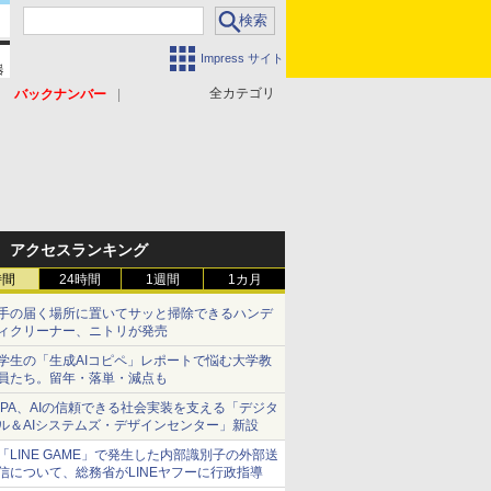
Impress サイト
全カテゴリ
バックナンバー
アクセスランキング
時間
24時間
1週間
1カ月
手の届く場所に置いてサッと掃除できるハンデ
ィクリーナー、ニトリが発売
学生の「生成AIコピペ」レポートで悩む大学教
員たち。留年・落単・減点も
IPA、AIの信頼できる社会実装を支える「デジタ
ル＆AIシステムズ・デザインセンター」新設
「LINE GAME」で発生した内部識別子の外部送
信について、総務省がLINEヤフーに行政指導