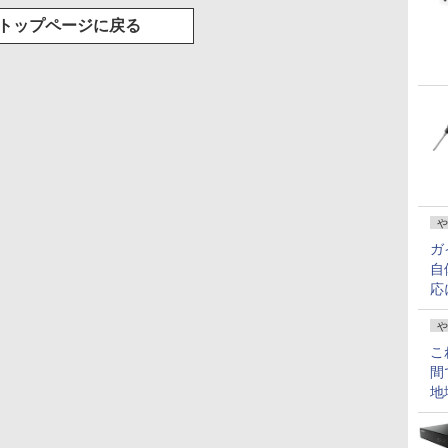
トップページに戻る
や
ガ
自
応
や
こ
間
地