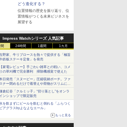
どう進化する？
位置情報の歴史を振り返り、位
置情報がつくる未来ビジネスを
展望する
Impress Watchシリーズ 人気記事
時間
24時間
1週間
1カ月
吉野家、牛リブロースを熱々で提供する「極旨
牛鉄板ステーキ定食」を発売
【家電レビュー】手ごわい雑草との戦い、コメ
リの草刈機で完全勝利 掃除機感覚で使えた
本日発売「スヌーピー」圧縮収納ポーチ。ファ
スナー閉めるだけで着替えや荷物がスリムにま
とまる
鎌倉紅谷「クルミッ子」“切り落とし”をオンラ
インショップで限定販売
水を飲まずにビールを飲むと倒れる「ふらつく
ビアグラスbyよなよなエール」
もっと見る