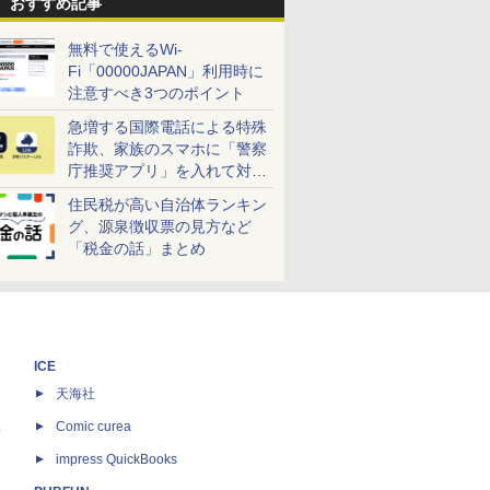
おすすめ記事
無料で使えるWi-
Fi「00000JAPAN」利用時に
注意すべき3つのポイント
急増する国際電話による特殊
詐欺、家族のスマホに「警察
庁推奨アプリ」を入れて対策
しよう！
住民税が高い自治体ランキン
グ、源泉徴収票の見方など
「税金の話」まとめ
ICE
天海社
ス
Comic curea
impress QuickBooks