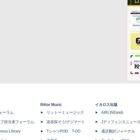
Rittor Music
イカロス出版
dフォーラム
リットーミュージック
AIRLINEweb
ップ担当者フォーラム
楽器探そう!デジマート
Jディフェンスニュー
ness Library
TシャツPOD T-OD
通訳翻訳ジャーナル