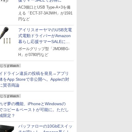
援サマーSALEでお得に
AC3個口とUSB Type-A×3を備
える「ECT-37-3A3WH」が1591
円など
アイリスオーヤマのUSB充電
式電動ドライバーがAmazon
暮らし応援サマーSALEに登
場
ボールグリップ型「JMD8BG-
H」が3780円など
じうまWatch
イドライン違反の投稿を発見→アプリ
体をApp Storeで非公開へ。Appleの対
に賛否両論
じうまWatch
れぞ夢の機能、iPhoneとWindowsの
でコピー＆ペーストが可能に。ただし
域限定？
バッファローの10GbEスイッ