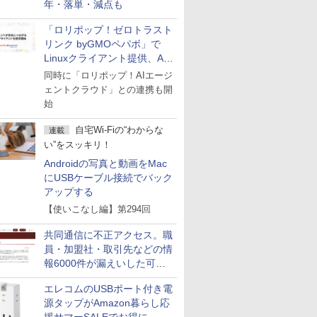
年・落単・減点も
「ロリポップ！ゼロトラスト
リンク byGMOペパボ」で
Linuxクライアント提供、AI
エージェントの接続が容易に
同時に「ロリポップ！AIエージ
ェントクラウド」との連携も開
始
自宅Wi-Fiの“わからな
連載
い”をスッキリ！
Androidの写真と動画をMac
にUSBケーブル接続でバック
アップする
【使いこなし編】第294回
共同通信に不正アクセス。職
員・加盟社・取引先などの情
報6000件が漏えいした可能
性
エレコムのUSBポート付き電
源タップがAmazon暮らし応