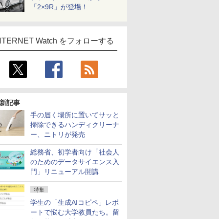
「2×9R」が登場！
NTERNET Watch をフォローする
新記事
手の届く場所に置いてサッと
掃除できるハンディクリーナ
ー、ニトリが発売
総務省、初学者向け「社会人
のためのデータサイエンス入
門」リニューアル開講
特集
学生の「生成AIコピペ」レポ
ートで悩む大学教員たち。留