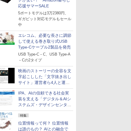
チが安い！ Amazon暮らし
応援サマーSALE
5ポートモデルは3万2380円、
ギガビット対応モデルもセール
中
エレコム、必要な長さに調節
して使える巻き取り式USB
Type-Cケーブル2製品を発売
USB Type-C－C、USB Type-A
－Cの2タイプ
映画のストーリーの全容を文
字起こしした「文字抜き出し
サイト」運営者ら4人と運営
法人に有罪判決
IPA、AIの信頼できる社会実
装を支える「デジタル＆AIシ
ステムズ・デザインセンタ
ー」新設
特集
位置情報って何？ 位置情報
は誰のもの？ AIとの融合で