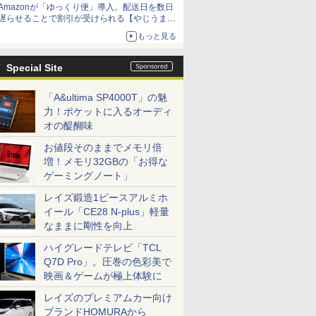
Amazonが「ゆっくり便」導入。配送日を数日
遅らせることで割引が受けられる【やじうま
Watch】
もっと見る
Special Site
「A&ultima SP4000T」の魅
力！ポケットに入るオーディ
オの醍醐味
お値段そのままでメモリ倍
増！メモリ32GBの「お得な
ゲーミングノート」
レイズ鍛造1ピースアルミホ
イール「CE28 N-plus」軽量
なままに剛性を向上
ハイグレードテレビ「TCL
Q7D Pro」。圧巻の色彩美で
映画＆ゲームが極上体験に
レイズのプレミアムカー向け
ブランドHOMURAから