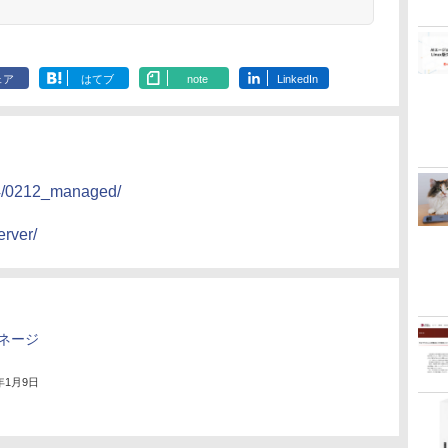
ェア
はてブ
note
LinkedIn
14/0212_managed/
rver/
ネージ
3年1月9日