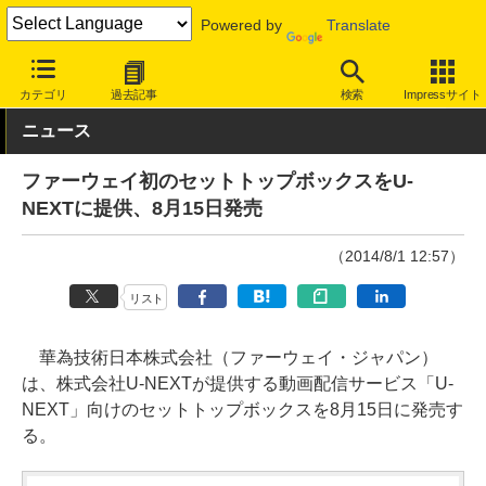
Powered by
Translate
INTERNET Watch
サービス/ソフト
サービス
画像/動画
カテゴリ
過去記事
検索
Impressサイト
ニュース
ファーウェイ初のセットトップボックスをU-
NEXTに提供、8月15日発売
（2014/8/1 12:57）
リスト
華為技術日本株式会社（ファーウェイ・ジャパン）
は、株式会社U-NEXTが提供する動画配信サービス「U-
NEXT」向けのセットトップボックスを8月15日に発売す
る。