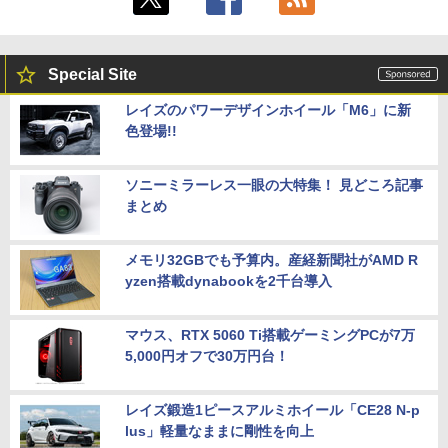
Special Site
レイズのパワーデザインホイール「M6」に新
色登場!!
ソニーミラーレス一眼の大特集！ 見どころ記事
まとめ
メモリ32GBでも予算内。産経新聞社がAMD R
yzen搭載dynabookを2千台導入
マウス、RTX 5060 Ti搭載ゲーミングPCが7万
5,000円オフで30万円台！
レイズ鍛造1ピースアルミホイール「CE28 N-p
lus」軽量なままに剛性を向上