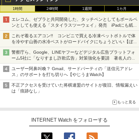
1時間
24時間
1週間
1カ月
エレコム、ゼブラと共同開発した、タッチペンとしてもボールペ
ンとしても使える「スタイラスツーウェイ」発売 iPadにも紙に
も、持ち替えずに書き込める
これぞ着るエアコン!! コンビニで買える冷凍ペットボトルで体
を冷やす山善の水冷ベストがロードバイクにちょうどいい【ぼっ
ち・ざ・ろーど！その14】【空いた時間でなにしてる？】
警察庁ら、Google、LINEヤフーなどデジタル広告プラットフォ
ーム5社に「なりすまし詐欺広告」対策強化を要請 著名人の写
真や映像を使った投資詐欺などへの対策として
ユーザー阿鼻叫喚？ Gmail、サードパーティの「送信元アドレ
ス」のサポートを打ち切りへ【やじうまWatch】
不正アクセスを受けていた将棋連盟のサイトが復旧、情報漏えい
は「痕跡なし」
もっと見る
INTERNET Watch をフォローする