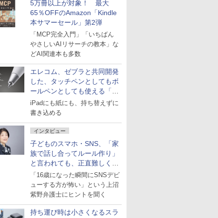
5万冊以上が対象！ 最大
65％OFFのAmazon「Kindle
本サマーセール」第2弾
「MCP完全入門」「いちばん
やさしいAIリサーチの教本」な
どAI関連本も多数
エレコム、ゼブラと共同開発
した、タッチペンとしてもボ
ールペンとしても使える「ス
タイラスツーウェイ」発売
iPadにも紙にも、持ち替えずに
書き込める
インタビュー
子どものスマホ・SNS、「家
族で話し合ってルール作り」
と言われても、正直難しくな
いですか？
「16歳になった瞬間にSNSデビ
ューする方が怖い」という上沼
紫野弁護士にヒントを聞く
持ち運び時は小さくなるスラ