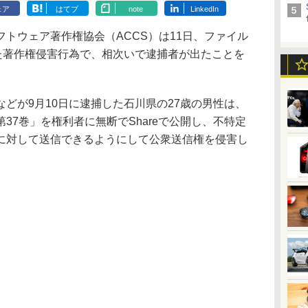
ェア
はてブ
note
LinkedIn
トウェア著作権協会（ACCS）は11日、ファイル
した著作権侵害行為で、相次いで逮捕者が出たことを
どが9月10日に逮捕した石川県の27歳の男性は、
37巻」を権利者に無断でShareで公開し、不特定
に対して送信できるようにして公衆送信権を侵害し