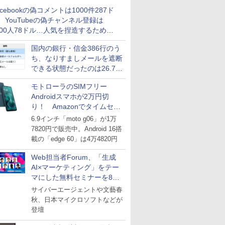
acebookの偽コメントは1000件287ド
、YouTubeの偽チャンネル登録は
000人78ドル…人気を捏造するための
格リストが公開中
国内の銀行・信金386行のう
ち、なりすましメールを遮断
できる状態だったのは26.7％
にとどまる～GMOブランド
モトローラのSIMフリー
セキュリティ調査
Androidスマホが2万円切
り！ Amazonでタイムセー
ル
6.9インチ「moto g06」が1万
7820円で販売中。Android 16搭
載の「edge 60」は4万4820円
Web担当者Forum、「生成
AI×マーケティング」をテー
マにした無料セミナーを8月
27日にオンライン開催
サイバーエージェントや文藝春
秋、日本マイクロソフトなどが
登壇