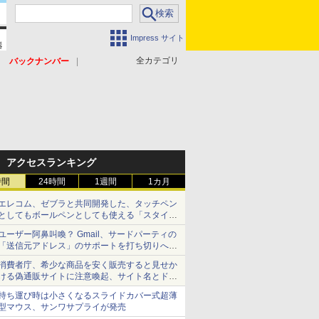
Impress サイト
全カテゴリ
バックナンバー
アクセスランキング
時間
24時間
1週間
1カ月
エレコム、ゼブラと共同開発した、タッチペン
としてもボールペンとしても使える「スタイラ
スツーウェイ」発売 iPadにも紙にも、持ち替
ユーザー阿鼻叫喚？ Gmail、サードパーティの
えずに書き込める
「送信元アドレス」のサポートを打ち切りへ
【やじうまWatch】
消費者庁、希少な商品を安く販売すると見せか
ける偽通販サイトに注意喚起、サイト名とドメ
イン名を公表
持ち運び時は小さくなるスライドカバー式超薄
型マウス、サンワサプライが発売