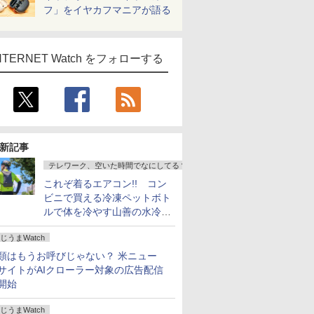
フ」をイヤカフマニアが語る
NTERNET Watch をフォローする
新記事
テレワーク、空いた時間でなにしてる？
これぞ着るエアコン!! コン
ビニで買える冷凍ペットボト
ルで体を冷やす山善の水冷ベ
ストがロードバイクにちょう
じうまWatch
どいい【ぼっち・ざ・ろー
ど！その14】
類はもうお呼びじゃない？ 米ニュー
サイトがAIクローラー対象の広告配信
開始
じうまWatch