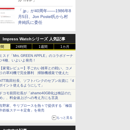
ル TIVIP」
「.jp」が40周年――1986年8
月5日、Jon Postel氏から村
井純氏に委任
Impress Watchシリーズ 人気記事
時間
24時間
1週間
1カ月
ミスド「Mrs. GREEN APPLE」のコラボドーナ
ツ4種、いよいよ発売！
【家電レビュー】手ごわい雑草との戦い、コメ
リの草刈機で完全勝利 掃除機感覚で使えた
NTT島田社長、ソフトバンクのセブン出資に「d
ポイント使えるようにして」
ドコモ前田社長が「ahamo40GB化は検証のた
め」、料金値上げへの考え方にも言及
吉野家、牛リブロースを熱々で提供する「極旨
牛鉄板ステーキ定食」を発売
もっと見る