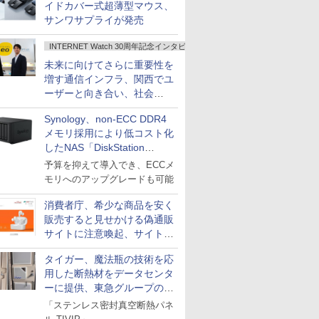
イドカバー式超薄型マウス、
サンワサプライが発売
INTERNET Watch 30周年記念インタビュー
未来に向けてさらに重要性を
増す通信インフラ、関西でユ
ーザーと向き合い、社会
の“あたらしい”を起動し続け
Synology、non-ECC DDR4
る～オプテージ
メモリ採用により低コスト化
したNAS「DiskStation
neo+」シリーズ
予算を抑えて導入でき、ECCメ
モリへのアップグレードも可能
消費者庁、希少な商品を安く
販売すると見せかける偽通販
サイトに注意喚起、サイト名
とドメイン名を公表
タイガー、魔法瓶の技術を応
用した断熱材をデータセンタ
ーに提供、東急グループの実
証実験で
「ステンレス密封真空断熱パネ