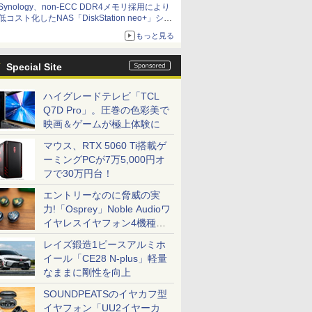
Synology、non-ECC DDR4メモリ採用により
低コスト化したNAS「DiskStation neo+」シリ
ーズ 予算を抑えて導入でき、ECCメモリへの
もっと見る
アップグレードも可能
Special Site
ハイグレードテレビ「TCL
Q7D Pro」。圧巻の色彩美で
映画＆ゲームが極上体験に
マウス、RTX 5060 Ti搭載ゲ
ーミングPCが7万5,000円オ
フで30万円台！
エントリーなのに脅威の実
力!「Osprey」Noble Audioワ
イヤレスイヤフォン4機種を
一気に聴く
レイズ鍛造1ピースアルミホ
イール「CE28 N-plus」軽量
なままに剛性を向上
SOUNDPEATSのイヤカフ型
イヤフォン「UU2イヤーカ