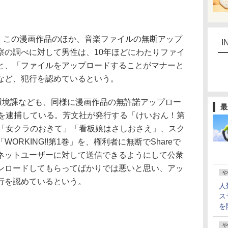
、この漫画作品のほか、音楽ファイルの無断アップ
I
察の調べに対して男性は、10年ほどにわたりファイ
と、「ファイルをアップロードすることがマナーと
など、犯行を認めているという。
環境課なども、同様に漫画作品の無許諾アップロー
最
性を逮捕している。芳文社が発行する「けいおん！第
」「女クラのおきて」「看板娘はさしおさえ」、スク
ORKING!!第1巻」を、権利者に無断でShareで
ネットユーザーに対して送信できるようにして公衆
ンロードしてもらってばかりでは悪いと思い、アッ
や
行を認めているという。
人
ス
を
や