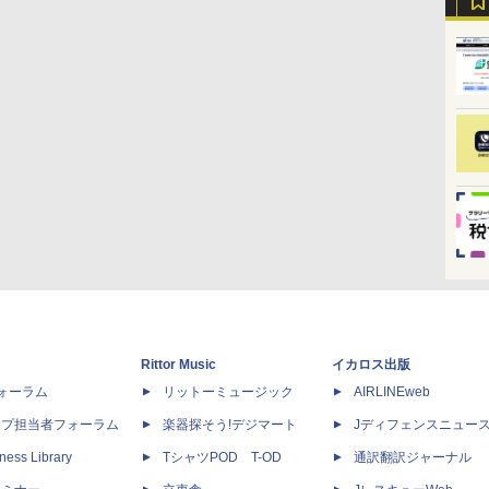
Rittor Music
イカロス出版
dフォーラム
リットーミュージック
AIRLINEweb
ップ担当者フォーラム
楽器探そう!デジマート
Jディフェンスニュー
ness Library
TシャツPOD T-OD
通訳翻訳ジャーナル