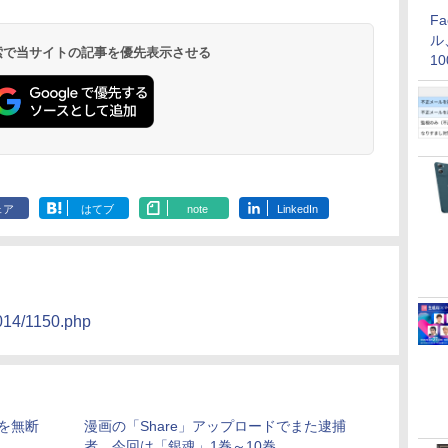
F
ル
 検索で当サイトの記事を優先表示させる
1
価
ェア
はてブ
note
LinkedIn
2014/1150.php
を無断
漫画の「Share」アップロードでまた逮捕
者、今回は「銀魂」1巻～10巻